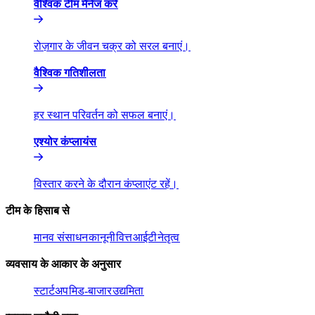
वैश्विक टीम मैनेज करें​​
रोज़गार के जीवन चक्र को सरल बनाएं।​​
वैश्विक गतिशीलता​​
हर स्थान परिवर्तन को सफल बनाएं।​​
एश्योर कंप्लायंस​​
विस्तार करने के दौरान कंप्लाएंट रहें।​​
टीम के हिसाब से​​
मानव संसाधन​​
कानूनी​​
वित्त​​
आईटी​​
नेतृत्व​​
व्यवसाय के आकार के अनुसार​​
स्टार्टअप​​
मिड-बाजार​​
उद्यमिता​​