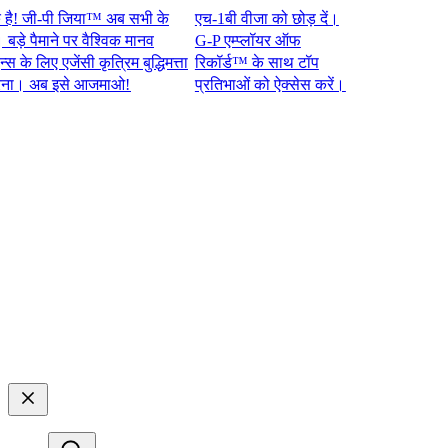
जी-पी जिया™ अब सभी के
एच-1बी वीजा को छोड़ दें।
 पैमाने पर वैश्विक मानव
G-P एम्प्लॉयर ऑफ
 लिए एजेंसी कृत्रिम बुद्धिमत्ता
रिकॉर्ड™ के साथ टॉप
 अब इसे आजमाओ!​​
प्रतिभाओं को ऐक्सेस करें।​​