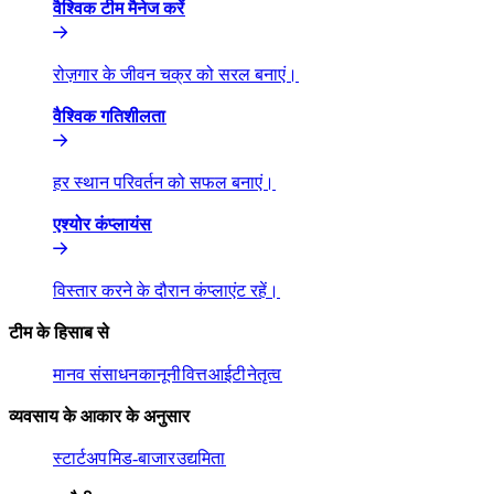
वैश्विक टीम मैनेज करें​​
रोज़गार के जीवन चक्र को सरल बनाएं।​​
वैश्विक गतिशीलता​​
हर स्थान परिवर्तन को सफल बनाएं।​​
एश्योर कंप्लायंस​​
विस्तार करने के दौरान कंप्लाएंट रहें।​​
टीम के हिसाब से​​
मानव संसाधन​​
कानूनी​​
वित्त​​
आईटी​​
नेतृत्व​​
व्यवसाय के आकार के अनुसार​​
स्टार्टअप​​
मिड-बाजार​​
उद्यमिता​​