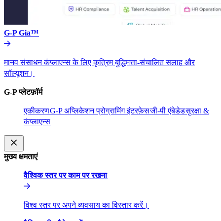
G-P Gia™​​
मानव संसाधन कंप्लाएन्स के लिए कृत्रिम बुद्धिमत्ता-संचालित सलाह और
सॉल्यूशन।​​
G-P प्लेटफ़ॉर्म​​
एकीकरण​​
G-P अप्लिकेशन प्रोग्रामिंग इंटरफ़ेस​​
जी-पी एंबेडेड​​
सुरक्षा &
कंप्लाएन्स​​
मुख्य क्षमताएं​​
वैश्विक स्तर पर काम पर रखना​​
विश्व स्तर पर अपने व्यवसाय का विस्तार करें।​​