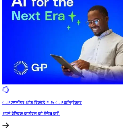
G-P एम्प्लॉयर ऑफ रिकॉर्ड™ & G-P कॉन्ट्रैक्टर​​
अपने वैश्विक कार्यबल को मैनेज करें.​​