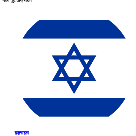
मध्य पूर्व/अफ्रीका​​
इज़राइल​​