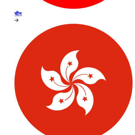
चीन​​