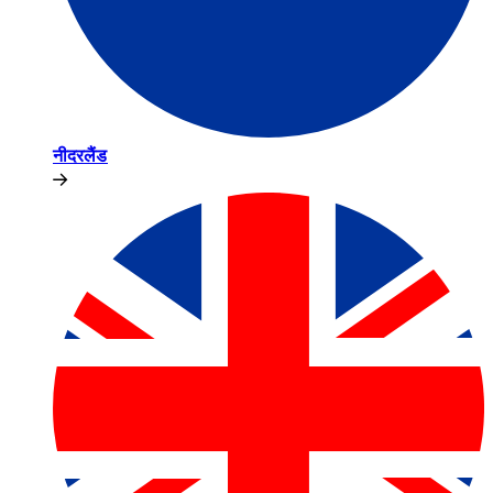
नीदरलैंड​​