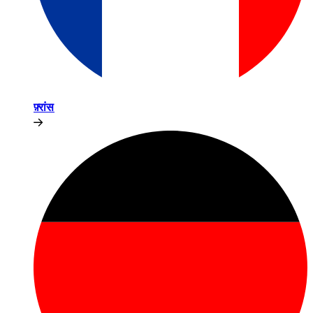
फ़्रांस​​