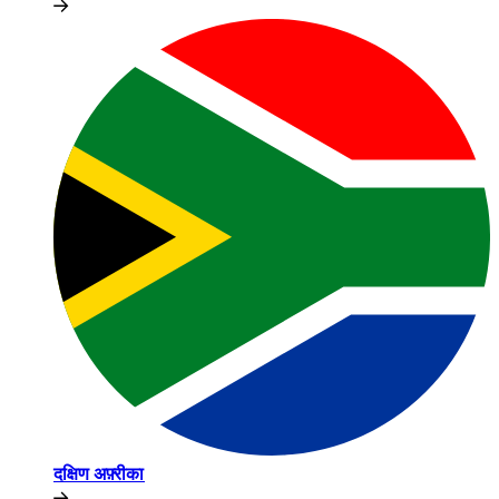
दक्षिण अफ़्रीका​​