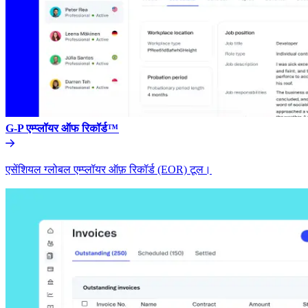
G-P एम्प्लॉयर ऑफ रिकॉर्ड™​​
एसेंशियल ग्लोबल एम्प्लॉयर ऑफ़ रिकॉर्ड (EOR) टूल।​​