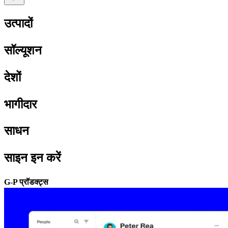
उत्पादों​​
सॉल्यूशन​​
देशों​​
भागीदार​​
साधन​​
साइन इन करें​​
G-P प्रॉडक्ट्स​​