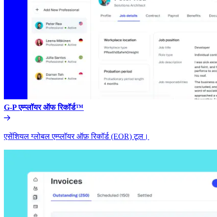
G-P एम्प्लॉयर ऑफ रिकॉर्ड™​​
एसेंशियल ग्लोबल एम्प्लॉयर ऑफ़ रिकॉर्ड (EOR) टूल।​​