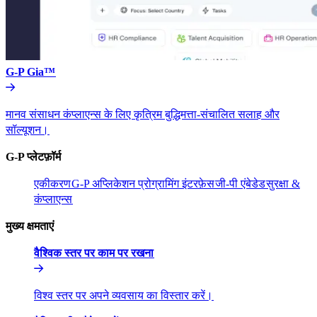
G-P Gia™​​
मानव संसाधन कंप्लाएन्स के लिए कृत्रिम बुद्धिमत्ता-संचालित सलाह और
सॉल्यूशन।​​
G-P प्लेटफ़ॉर्म​​
एकीकरण​​
G-P अप्लिकेशन प्रोग्रामिंग इंटरफ़ेस​​
जी-पी एंबेडेड​​
सुरक्षा &
कंप्लाएन्स​​
मुख्य क्षमताएं​​
वैश्विक स्तर पर काम पर रखना​​
विश्व स्तर पर अपने व्यवसाय का विस्तार करें।​​