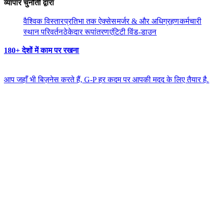
व्यापार चुनौती द्वारा​​
वैश्विक विस्तार​​
प्रतिभा तक ऐक्सेस​​
मर्जर & और अधिग्रहण​​
कर्मचारी
स्थान परिवर्तन​​
ठेकेदार रूपांतरण​​
एंटिटी विंड-डाउन​​
180+ देशों में काम पर रखना​​
आप जहाँ भी बिज़नेस करते हैं, G-P हर कदम पर आपकी मदद के लिए तैयार है.​​