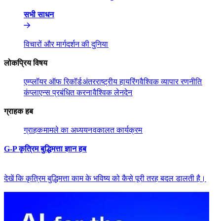
सभी साधन​​
विचारों और मार्गदर्शन की दुनिया​​
लोकप्रिय विषय​​
एम्प्लॉयर ऑफ रिकॉर्ड​​
अंतरराष्ट्रीय हायरिंग​​
वैश्विक व्यापार रणनीति​​
कंप्लाएन्स प्रबंधित करना​​
वैश्विक लेनदेन​​
ग्राहक हब​​
ग्राहक​​
मामले का अध्ययन​​
वकालत कार्यक्रम​​
G-P कृत्रिम बुद्धिमत्ता ज्ञान हब​​
देखें कि कृत्रिम बुद्धिमत्ता काम के भविष्य को कैसे पूरी तरह बदल डालती है।​​