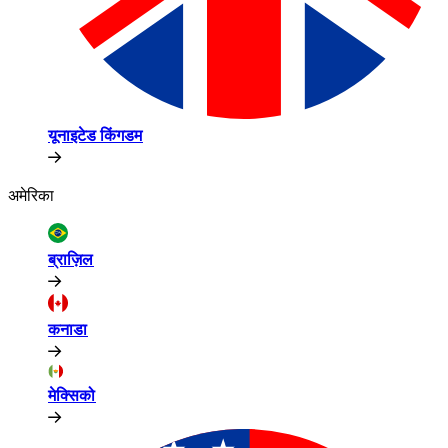
यूनाइटेड किंगडम​​
अमेरिका​​
ब्राज़िल​​
कनाडा​​
मेक्सिको​​