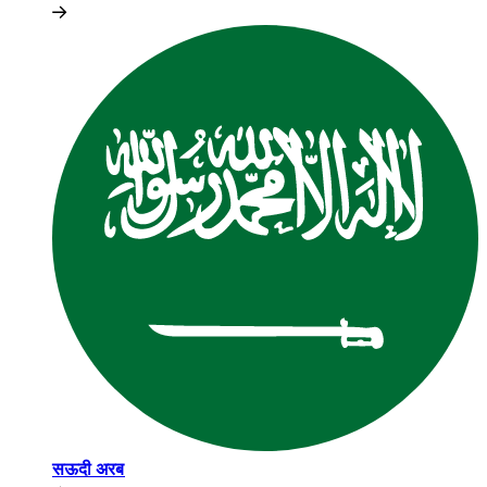
सऊदी अरब​​