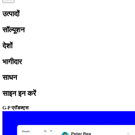
उत्पादों​​
सॉल्यूशन​​
देशों​​
भागीदार​​
साधन​​
साइन इन करें​​
G-P प्रॉडक्ट्स​​