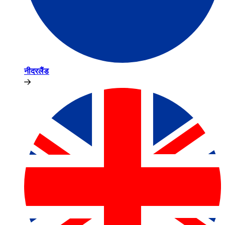
नीदरलैंड​​