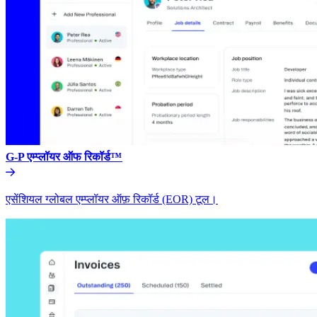
G-P एम्प्लॉयर ऑफ रिकॉर्ड™​​
एसेंशियल ग्लोबल एम्प्लॉयर ऑफ़ रिकॉर्ड (EOR) टूल।​​