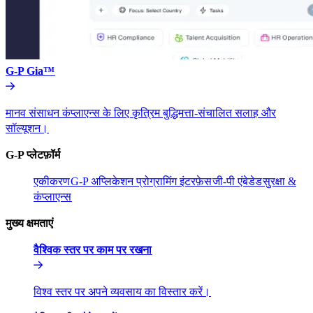
G-P Gia™​​
मानव संसाधन कंप्लाएन्स के लिए कृत्रिम बुद्धिमत्ता-संचालित सलाह और
सॉल्यूशन।​​
G-P प्लेटफ़ॉर्म​​
एकीकरण​​
G-P अप्लिकेशन प्रोग्रामिंग इंटरफ़ेस​​
जी-पी एंबेडेड​​
सुरक्षा &
कंप्लाएन्स​​
मुख्य क्षमताएं​​
वैश्विक स्तर पर काम पर रखना​​
विश्व स्तर पर अपने व्यवसाय का विस्तार करें।​​