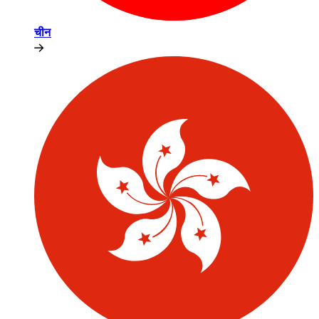
चीन​​