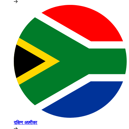
दक्षिण अफ़्रीका​​