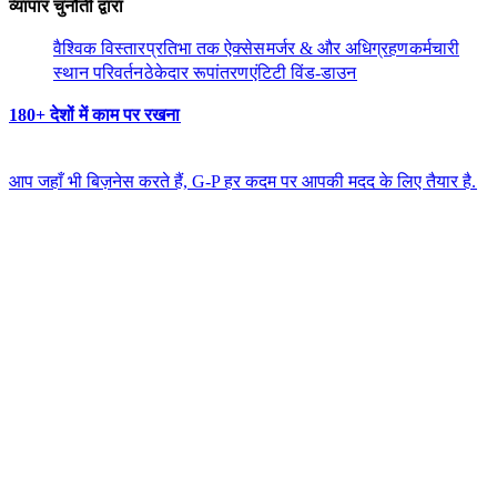
व्यापार चुनौती द्वारा​​
वैश्विक विस्तार​​
प्रतिभा तक ऐक्सेस​​
मर्जर & और अधिग्रहण​​
कर्मचारी
स्थान परिवर्तन​​
ठेकेदार रूपांतरण​​
एंटिटी विंड-डाउन​​
180+ देशों में काम पर रखना​​
आप जहाँ भी बिज़नेस करते हैं, G-P हर कदम पर आपकी मदद के लिए तैयार है.​​