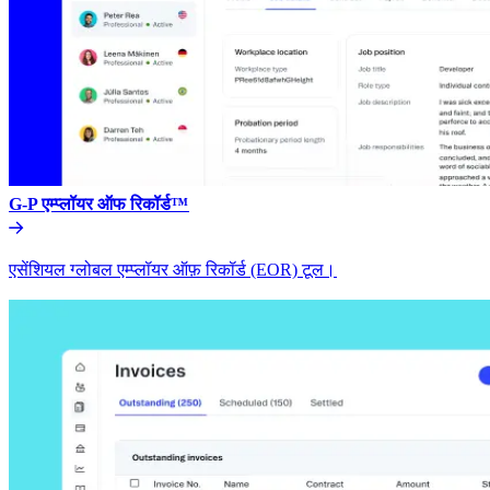
G-P एम्प्लॉयर ऑफ रिकॉर्ड™​​
एसेंशियल ग्लोबल एम्प्लॉयर ऑफ़ रिकॉर्ड (EOR) टूल।​​