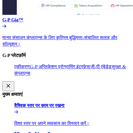
G-P Gia™​​
मानव संसाधन कंप्लाएन्स के लिए कृत्रिम बुद्धिमत्ता-संचालित सलाह और
सॉल्यूशन।​​
G-P प्लेटफ़ॉर्म​​
एकीकरण​​
G-P अप्लिकेशन प्रोग्रामिंग इंटरफ़ेस​​
जी-पी एंबेडेड​​
सुरक्षा &
कंप्लाएन्स​​
मुख्य क्षमताएं​​
वैश्विक स्तर पर काम पर रखना​​
विश्व स्तर पर अपने व्यवसाय का विस्तार करें।​​