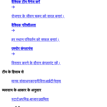
वैश्विक टीम मैनेज करें​​
रोज़गार के जीवन चक्र को सरल बनाएं।​​
वैश्विक गतिशीलता​​
हर स्थान परिवर्तन को सफल बनाएं।​​
एश्योर कंप्लायंस​​
विस्तार करने के दौरान कंप्लाएंट रहें।​​
टीम के हिसाब से​​
मानव संसाधन​​
कानूनी​​
वित्त​​
आईटी​​
नेतृत्व​​
व्यवसाय के आकार के अनुसार​​
स्टार्टअप​​
मिड-बाजार​​
उद्यमिता​​