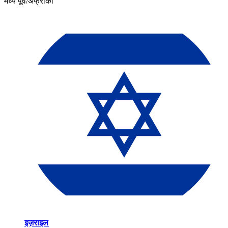
मध्य पूर्व/अफ्रीका​​
इज़राइल​​