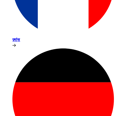
फ़्रांस​​