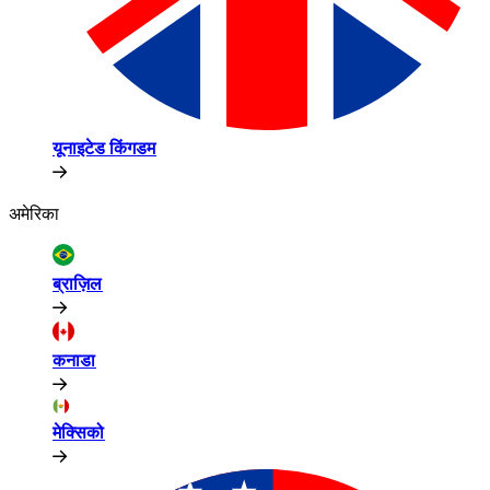
यूनाइटेड किंगडम​​
अमेरिका​​
ब्राज़िल​​
कनाडा​​
मेक्सिको​​