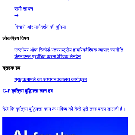
सभी साधन​​
विचारों और मार्गदर्शन की दुनिया​​
लोकप्रिय विषय​​
एम्प्लॉयर ऑफ रिकॉर्ड​​
अंतरराष्ट्रीय हायरिंग​​
वैश्विक व्यापार रणनीति​​
कंप्लाएन्स प्रबंधित करना​​
वैश्विक लेनदेन​​
ग्राहक हब​​
ग्राहक​​
मामले का अध्ययन​​
वकालत कार्यक्रम​​
G-P कृत्रिम बुद्धिमत्ता ज्ञान हब​​
देखें कि कृत्रिम बुद्धिमत्ता काम के भविष्य को कैसे पूरी तरह बदल डालती है।​​