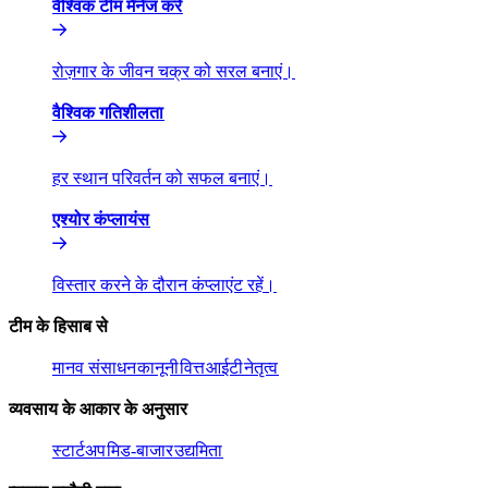
वैश्विक टीम मैनेज करें​​
रोज़गार के जीवन चक्र को सरल बनाएं।​​
वैश्विक गतिशीलता​​
हर स्थान परिवर्तन को सफल बनाएं।​​
एश्योर कंप्लायंस​​
विस्तार करने के दौरान कंप्लाएंट रहें।​​
टीम के हिसाब से​​
मानव संसाधन​​
कानूनी​​
वित्त​​
आईटी​​
नेतृत्व​​
व्यवसाय के आकार के अनुसार​​
स्टार्टअप​​
मिड-बाजार​​
उद्यमिता​​