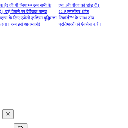
 जी-पी जिया™ अब सभी के
एच-1बी वीजा को छोड़ दें।
े पैमाने पर वैश्विक मानव
G-P एम्प्लॉयर ऑफ
े लिए एजेंसी कृत्रिम बुद्धिमत्ता
रिकॉर्ड™ के साथ टॉप
। अब इसे आजमाओ!​​
प्रतिभाओं को ऐक्सेस करें।​​