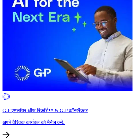
G-P एम्प्लॉयर ऑफ रिकॉर्ड™ & G-P कॉन्ट्रैक्टर​​
अपने वैश्विक कार्यबल को मैनेज करें.​​