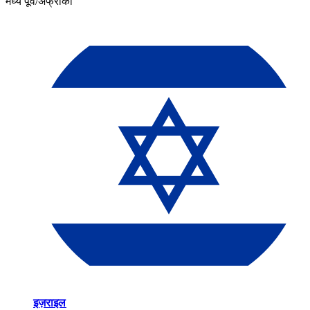
मध्य पूर्व/अफ्रीका​​
इज़राइल​​