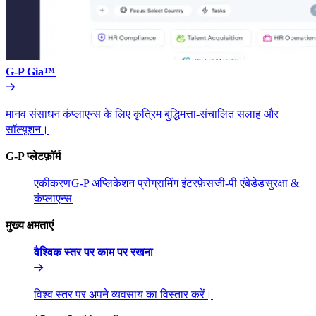
G-P Gia™​​
मानव संसाधन कंप्लाएन्स के लिए कृत्रिम बुद्धिमत्ता-संचालित सलाह और
सॉल्यूशन।​​
G-P प्लेटफ़ॉर्म​​
एकीकरण​​
G-P अप्लिकेशन प्रोग्रामिंग इंटरफ़ेस​​
जी-पी एंबेडेड​​
सुरक्षा &
कंप्लाएन्स​​
मुख्य क्षमताएं​​
वैश्विक स्तर पर काम पर रखना​​
विश्व स्तर पर अपने व्यवसाय का विस्तार करें।​​