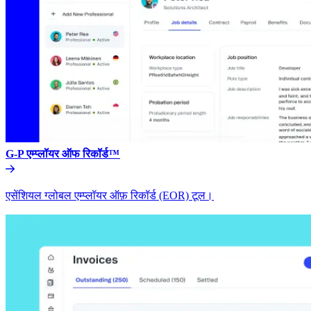
G-P एम्प्लॉयर ऑफ रिकॉर्ड™​​
एसेंशियल ग्लोबल एम्प्लॉयर ऑफ़ रिकॉर्ड (EOR) टूल।​​