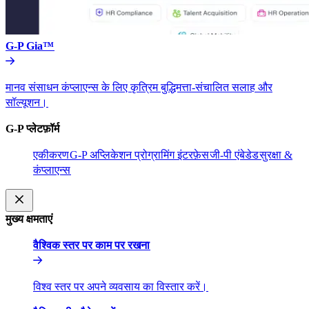
G-P Gia™​​
मानव संसाधन कंप्लाएन्स के लिए कृत्रिम बुद्धिमत्ता-संचालित सलाह और
सॉल्यूशन।​​
G-P प्लेटफ़ॉर्म​​
एकीकरण​​
G-P अप्लिकेशन प्रोग्रामिंग इंटरफ़ेस​​
जी-पी एंबेडेड​​
सुरक्षा &
कंप्लाएन्स​​
मुख्य क्षमताएं​​
वैश्विक स्तर पर काम पर रखना​​
विश्व स्तर पर अपने व्यवसाय का विस्तार करें।​​