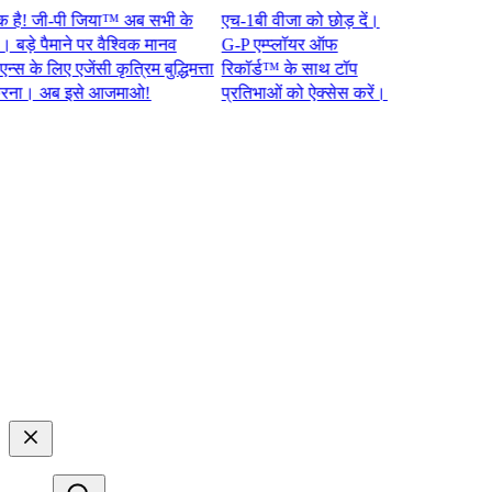
 जी-पी जिया™ अब सभी के
एच-1बी वीजा को छोड़ दें।
 पैमाने पर वैश्विक मानव
G-P एम्प्लॉयर ऑफ
 लिए एजेंसी कृत्रिम बुद्धिमत्ता
रिकॉर्ड™ के साथ टॉप
 अब इसे आजमाओ!​​
प्रतिभाओं को ऐक्सेस करें।​​