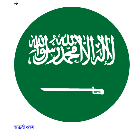
सऊदी अरब​​