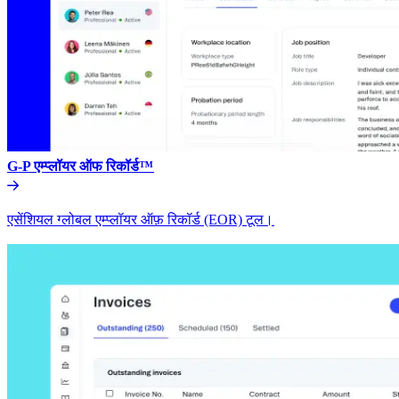
G-P एम्प्लॉयर ऑफ रिकॉर्ड™​​
एसेंशियल ग्लोबल एम्प्लॉयर ऑफ़ रिकॉर्ड (EOR) टूल।​​