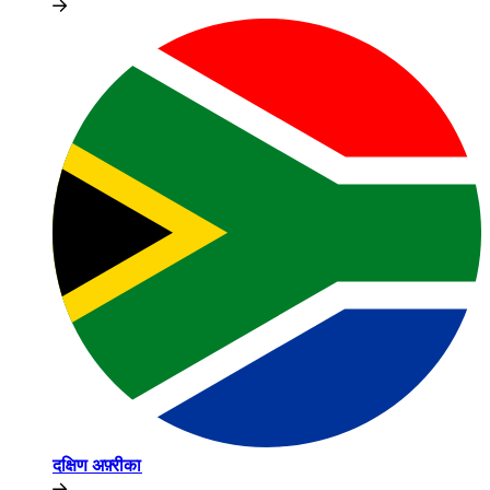
दक्षिण अफ़्रीका​​