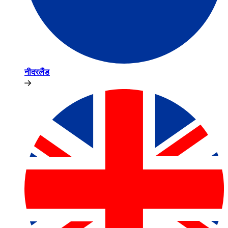
नीदरलैंड​​