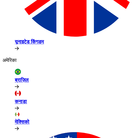
यूनाइटेड किंगडम​​
अमेरिका​​
ब्राज़िल​​
कनाडा​​
मेक्सिको​​