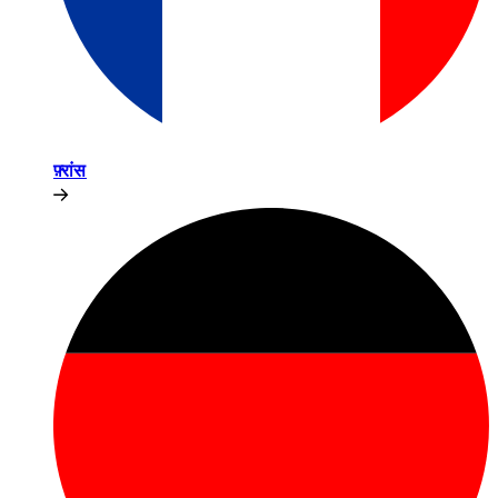
फ़्रांस​​