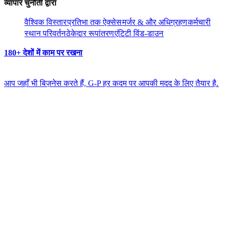
व्यापार चुनौती द्वारा​​
वैश्विक विस्तार​​
प्रतिभा तक ऐक्सेस​​
मर्जर & और अधिग्रहण​​
कर्मचारी
स्थान परिवर्तन​​
ठेकेदार रूपांतरण​​
एंटिटी विंड-डाउन​​
180+ देशों में काम पर रखना​​
आप जहाँ भी बिज़नेस करते हैं, G-P हर कदम पर आपकी मदद के लिए तैयार है.​​