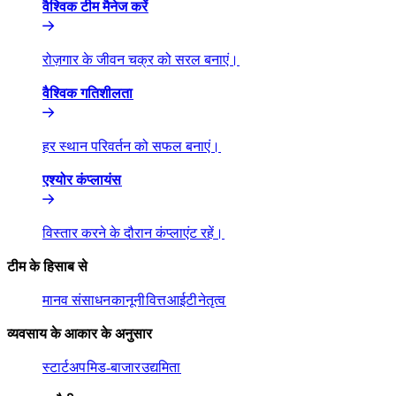
वैश्विक टीम मैनेज करें​​
रोज़गार के जीवन चक्र को सरल बनाएं।​​
वैश्विक गतिशीलता​​
हर स्थान परिवर्तन को सफल बनाएं।​​
एश्योर कंप्लायंस​​
विस्तार करने के दौरान कंप्लाएंट रहें।​​
टीम के हिसाब से​​
मानव संसाधन​​
कानूनी​​
वित्त​​
आईटी​​
नेतृत्व​​
व्यवसाय के आकार के अनुसार​​
स्टार्टअप​​
मिड-बाजार​​
उद्यमिता​​