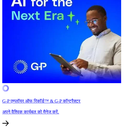
G-P एम्प्लॉयर ऑफ रिकॉर्ड™ & G-P कॉन्ट्रैक्टर​​
अपने वैश्विक कार्यबल को मैनेज करें.​​