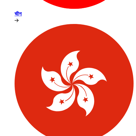
चीन​​