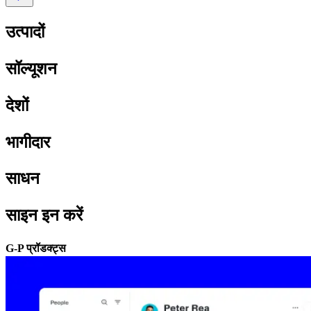
उत्पादों​​
सॉल्यूशन​​
देशों​​
भागीदार​​
साधन​​
साइन इन करें​​
G-P प्रॉडक्ट्स​​