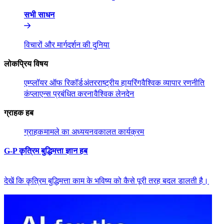
सभी साधन​​
विचारों और मार्गदर्शन की दुनिया​​
लोकप्रिय विषय​​
एम्प्लॉयर ऑफ रिकॉर्ड​​
अंतरराष्ट्रीय हायरिंग​​
वैश्विक व्यापार रणनीति​​
कंप्लाएन्स प्रबंधित करना​​
वैश्विक लेनदेन​​
ग्राहक हब​​
ग्राहक​​
मामले का अध्ययन​​
वकालत कार्यक्रम​​
G-P कृत्रिम बुद्धिमत्ता ज्ञान हब​​
देखें कि कृत्रिम बुद्धिमत्ता काम के भविष्य को कैसे पूरी तरह बदल डालती है।​​