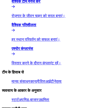
वैश्विक टीम मैनेज करें​​
रोज़गार के जीवन चक्र को सरल बनाएं।​​
वैश्विक गतिशीलता​​
हर स्थान परिवर्तन को सफल बनाएं।​​
एश्योर कंप्लायंस​​
विस्तार करने के दौरान कंप्लाएंट रहें।​​
टीम के हिसाब से​​
मानव संसाधन​​
कानूनी​​
वित्त​​
आईटी​​
नेतृत्व​​
व्यवसाय के आकार के अनुसार​​
स्टार्टअप​​
मिड-बाजार​​
उद्यमिता​​