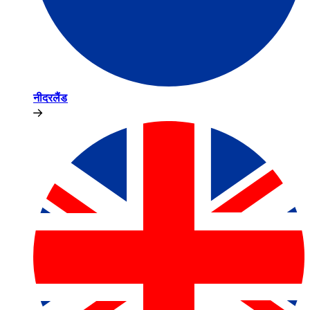
नीदरलैंड​​