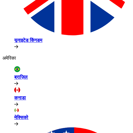
यूनाइटेड किंगडम​​
अमेरिका​​
ब्राज़िल​​
कनाडा​​
मेक्सिको​​