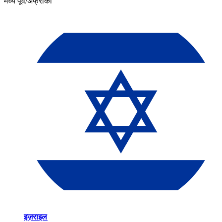
मध्य पूर्व/अफ्रीका​​
इज़राइल​​