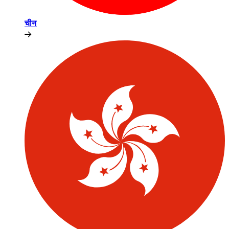
चीन​​