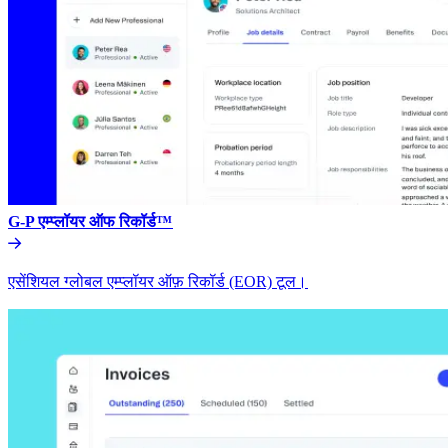
G-P एम्प्लॉयर ऑफ रिकॉर्ड™​​
एसेंशियल ग्लोबल एम्प्लॉयर ऑफ़ रिकॉर्ड (EOR) टूल।​​