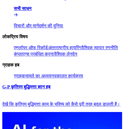
सभी साधन​​
विचारों और मार्गदर्शन की दुनिया​​
लोकप्रिय विषय​​
एम्प्लॉयर ऑफ रिकॉर्ड​​
अंतरराष्ट्रीय हायरिंग​​
वैश्विक व्यापार रणनीति​​
कंप्लाएन्स प्रबंधित करना​​
वैश्विक लेनदेन​​
ग्राहक हब​​
ग्राहक​​
मामले का अध्ययन​​
वकालत कार्यक्रम​​
G-P कृत्रिम बुद्धिमत्ता ज्ञान हब​​
देखें कि कृत्रिम बुद्धिमत्ता काम के भविष्य को कैसे पूरी तरह बदल डालती है।​​