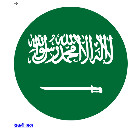
सऊदी अरब​​