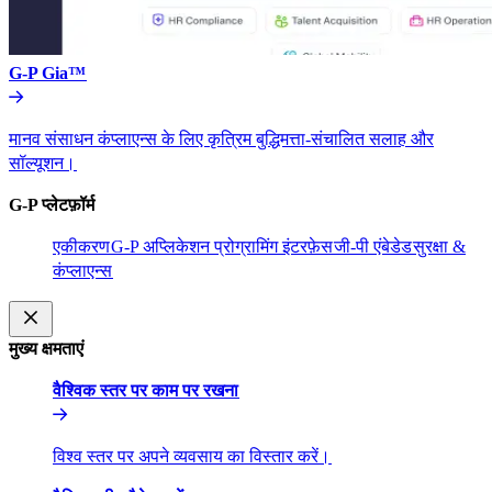
G-P Gia™​​
मानव संसाधन कंप्लाएन्स के लिए कृत्रिम बुद्धिमत्ता-संचालित सलाह और
सॉल्यूशन।​​
G-P प्लेटफ़ॉर्म​​
एकीकरण​​
G-P अप्लिकेशन प्रोग्रामिंग इंटरफ़ेस​​
जी-पी एंबेडेड​​
सुरक्षा &
कंप्लाएन्स​​
मुख्य क्षमताएं​​
वैश्विक स्तर पर काम पर रखना​​
विश्व स्तर पर अपने व्यवसाय का विस्तार करें।​​