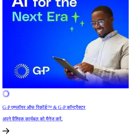
G-P एम्प्लॉयर ऑफ रिकॉर्ड™ & G-P कॉन्ट्रैक्टर​​
अपने वैश्विक कार्यबल को मैनेज करें.​​