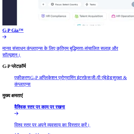
G-P Gia™​​
मानव संसाधन कंप्लाएन्स के लिए कृत्रिम बुद्धिमत्ता-संचालित सलाह और
सॉल्यूशन।​​
G-P प्लेटफ़ॉर्म​​
एकीकरण​​
G-P अप्लिकेशन प्रोग्रामिंग इंटरफ़ेस​​
जी-पी एंबेडेड​​
सुरक्षा &
कंप्लाएन्स​​
मुख्य क्षमताएं​​
वैश्विक स्तर पर काम पर रखना​​
विश्व स्तर पर अपने व्यवसाय का विस्तार करें।​​