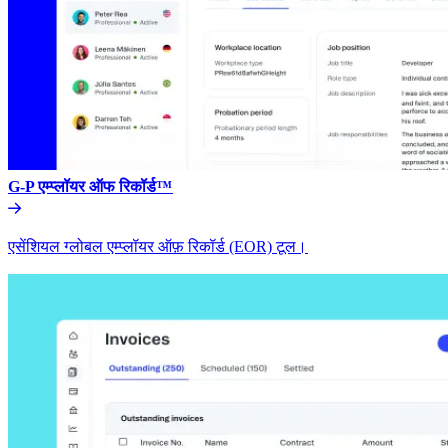
G-P एम्प्लॉयर ऑफ रिकॉर्ड™​​
एसेंशियल ग्लोबल एम्प्लॉयर ऑफ़ रिकॉर्ड (EOR) टूल।​​