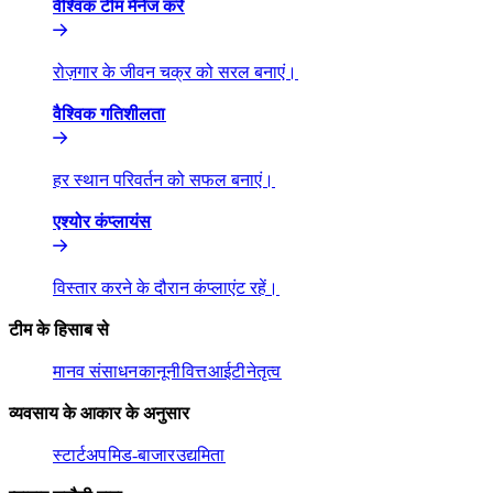
वैश्विक टीम मैनेज करें​​
रोज़गार के जीवन चक्र को सरल बनाएं।​​
वैश्विक गतिशीलता​​
हर स्थान परिवर्तन को सफल बनाएं।​​
एश्योर कंप्लायंस​​
विस्तार करने के दौरान कंप्लाएंट रहें।​​
टीम के हिसाब से​​
मानव संसाधन​​
कानूनी​​
वित्त​​
आईटी​​
नेतृत्व​​
व्यवसाय के आकार के अनुसार​​
स्टार्टअप​​
मिड-बाजार​​
उद्यमिता​​