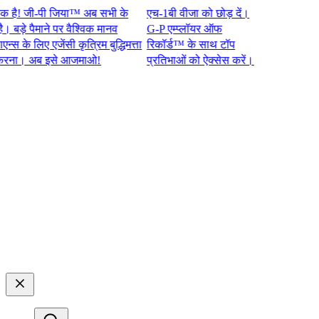
 जी-पी जिया™ अब सभी के
एच-1बी वीजा को छोड़ दें।
े पैमाने पर वैश्विक मानव
G-P एम्प्लॉयर ऑफ
े लिए एजेंसी कृत्रिम बुद्धिमत्ता
रिकॉर्ड™ के साथ टॉप
। अब इसे आजमाओ!​​
प्रतिभाओं को ऐक्सेस करें।​​