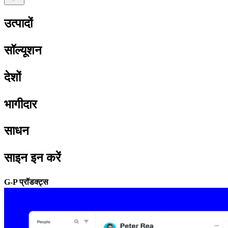
उत्पादों​​
सॉल्यूशन​​
देशों​​
भागीदार​​
साधन​​
साइन इन करें​​
G-P प्रॉडक्ट्स​​