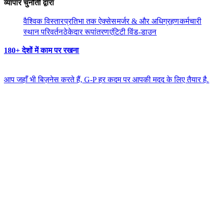
व्यापार चुनौती द्वारा​​
वैश्विक विस्तार​​
प्रतिभा तक ऐक्सेस​​
मर्जर & और अधिग्रहण​​
कर्मचारी
स्थान परिवर्तन​​
ठेकेदार रूपांतरण​​
एंटिटी विंड-डाउन​​
180+ देशों में काम पर रखना​​
आप जहाँ भी बिज़नेस करते हैं, G-P हर कदम पर आपकी मदद के लिए तैयार है.​​