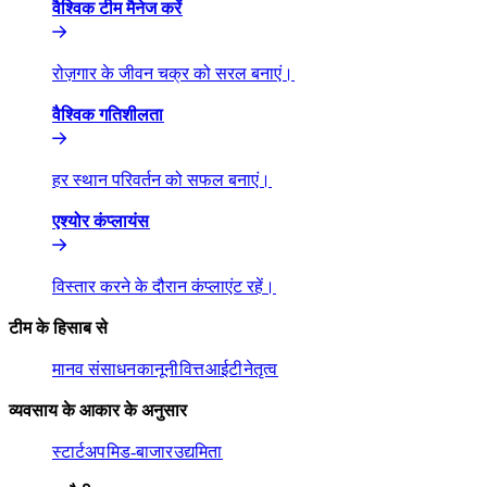
वैश्विक टीम मैनेज करें​​
रोज़गार के जीवन चक्र को सरल बनाएं।​​
वैश्विक गतिशीलता​​
हर स्थान परिवर्तन को सफल बनाएं।​​
एश्योर कंप्लायंस​​
विस्तार करने के दौरान कंप्लाएंट रहें।​​
टीम के हिसाब से​​
मानव संसाधन​​
कानूनी​​
वित्त​​
आईटी​​
नेतृत्व​​
व्यवसाय के आकार के अनुसार​​
स्टार्टअप​​
मिड-बाजार​​
उद्यमिता​​