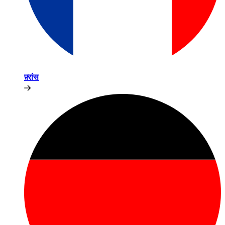
फ़्रांस​​