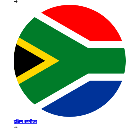
दक्षिण अफ़्रीका​​