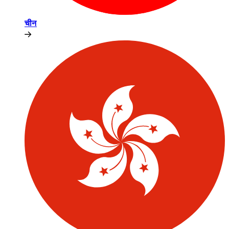
चीन​​