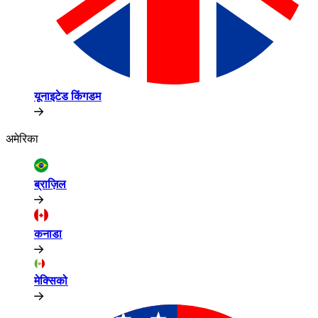
यूनाइटेड किंगडम​​
अमेरिका​​
ब्राज़िल​​
कनाडा​​
मेक्सिको​​