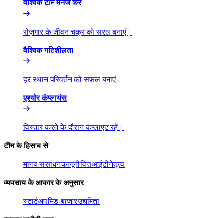
वैश्विक टीम मैनेज करें​​
रोज़गार के जीवन चक्र को सरल बनाएं।​​
वैश्विक गतिशीलता​​
हर स्थान परिवर्तन को सफल बनाएं।​​
एश्योर कंप्लायंस​​
विस्तार करने के दौरान कंप्लाएंट रहें।​​
टीम के हिसाब से​​
मानव संसाधन​​
कानूनी​​
वित्त​​
आईटी​​
नेतृत्व​​
व्यवसाय के आकार के अनुसार​​
स्टार्टअप​​
मिड-बाजार​​
उद्यमिता​​