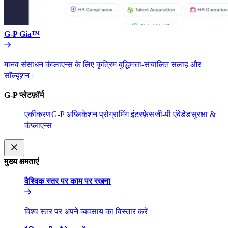
G-P Gia™​​
मानव संसाधन कंप्लाएन्स के लिए कृत्रिम बुद्धिमत्ता-संचालित सलाह और
सॉल्यूशन।​​
G-P प्लेटफ़ॉर्म​​
एकीकरण​​
G-P अप्लिकेशन प्रोग्रामिंग इंटरफ़ेस​​
जी-पी एंबेडेड​​
सुरक्षा &
कंप्लाएन्स​​
मुख्य क्षमताएं​​
वैश्विक स्तर पर काम पर रखना​​
विश्व स्तर पर अपने व्यवसाय का विस्तार करें।​​