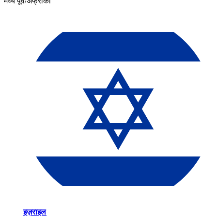
मध्य पूर्व/अफ्रीका​​
इज़राइल​​