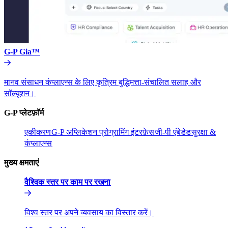
G-P Gia™​​
मानव संसाधन कंप्लाएन्स के लिए कृत्रिम बुद्धिमत्ता-संचालित सलाह और
सॉल्यूशन।​​
G-P प्लेटफ़ॉर्म​​
एकीकरण​​
G-P अप्लिकेशन प्रोग्रामिंग इंटरफ़ेस​​
जी-पी एंबेडेड​​
सुरक्षा &
कंप्लाएन्स​​
मुख्य क्षमताएं​​
वैश्विक स्तर पर काम पर रखना​​
विश्व स्तर पर अपने व्यवसाय का विस्तार करें।​​