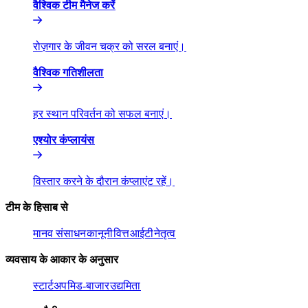
वैश्विक टीम मैनेज करें​​
रोज़गार के जीवन चक्र को सरल बनाएं।​​
वैश्विक गतिशीलता​​
हर स्थान परिवर्तन को सफल बनाएं।​​
एश्योर कंप्लायंस​​
विस्तार करने के दौरान कंप्लाएंट रहें।​​
टीम के हिसाब से​​
मानव संसाधन​​
कानूनी​​
वित्त​​
आईटी​​
नेतृत्व​​
व्यवसाय के आकार के अनुसार​​
स्टार्टअप​​
मिड-बाजार​​
उद्यमिता​​