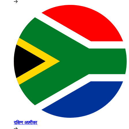
दक्षिण अफ़्रीका​​