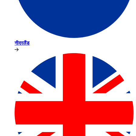
नीदरलैंड​​