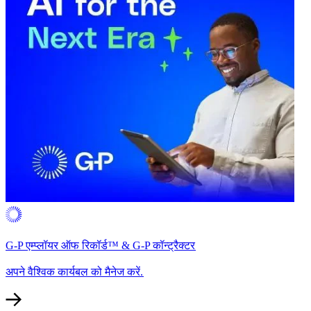
G-P एम्प्लॉयर ऑफ रिकॉर्ड™ & G-P कॉन्ट्रैक्टर​​
अपने वैश्विक कार्यबल को मैनेज करें.​​