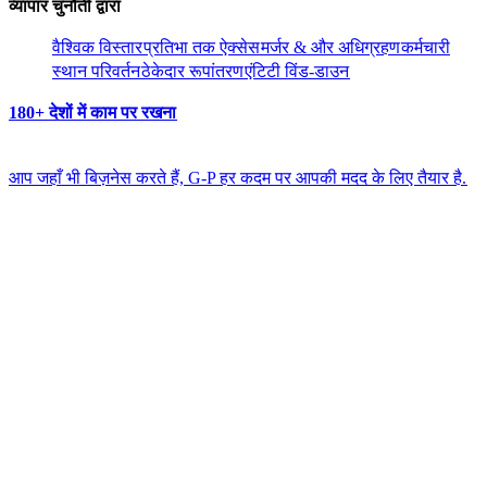
व्यापार चुनौती द्वारा​​
वैश्विक विस्तार​​
प्रतिभा तक ऐक्सेस​​
मर्जर & और अधिग्रहण​​
कर्मचारी
स्थान परिवर्तन​​
ठेकेदार रूपांतरण​​
एंटिटी विंड-डाउन​​
180+ देशों में काम पर रखना​​
आप जहाँ भी बिज़नेस करते हैं, G-P हर कदम पर आपकी मदद के लिए तैयार है.​​