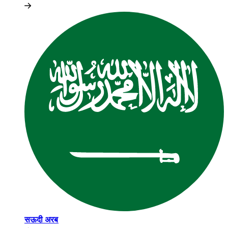
सऊदी अरब​​