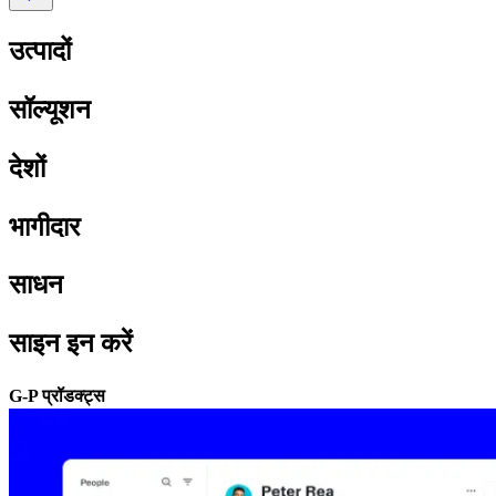
उत्पादों​​
सॉल्यूशन​​
देशों​​
भागीदार​​
साधन​​
साइन इन करें​​
G-P प्रॉडक्ट्स​​