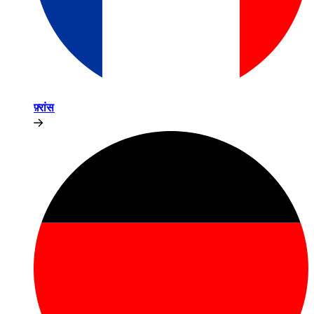
फ़्रांस​​