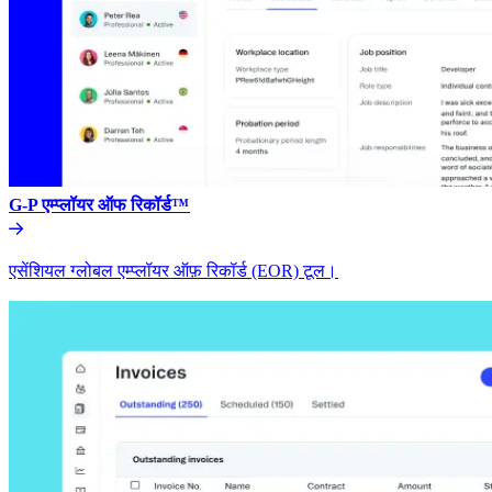
G-P एम्प्लॉयर ऑफ रिकॉर्ड™​​
एसेंशियल ग्लोबल एम्प्लॉयर ऑफ़ रिकॉर्ड (EOR) टूल।​​