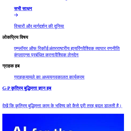
सभी साधन​​
विचारों और मार्गदर्शन की दुनिया​​
लोकप्रिय विषय​​
एम्प्लॉयर ऑफ रिकॉर्ड​​
अंतरराष्ट्रीय हायरिंग​​
वैश्विक व्यापार रणनीति​​
कंप्लाएन्स प्रबंधित करना​​
वैश्विक लेनदेन​​
ग्राहक हब​​
ग्राहक​​
मामले का अध्ययन​​
वकालत कार्यक्रम​​
G-P कृत्रिम बुद्धिमत्ता ज्ञान हब​​
देखें कि कृत्रिम बुद्धिमत्ता काम के भविष्य को कैसे पूरी तरह बदल डालती है।​​