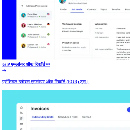
G-P एम्प्लॉयर ऑफ रिकॉर्ड™​​
एसेंशियल ग्लोबल एम्प्लॉयर ऑफ़ रिकॉर्ड (EOR) टूल।​​