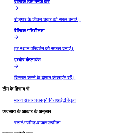
वैश्विक टीम मैनेज करें​​
रोज़गार के जीवन चक्र को सरल बनाएं।​​
वैश्विक गतिशीलता​​
हर स्थान परिवर्तन को सफल बनाएं।​​
एश्योर कंप्लायंस​​
विस्तार करने के दौरान कंप्लाएंट रहें।​​
टीम के हिसाब से​​
मानव संसाधन​​
कानूनी​​
वित्त​​
आईटी​​
नेतृत्व​​
व्यवसाय के आकार के अनुसार​​
स्टार्टअप​​
मिड-बाजार​​
उद्यमिता​​