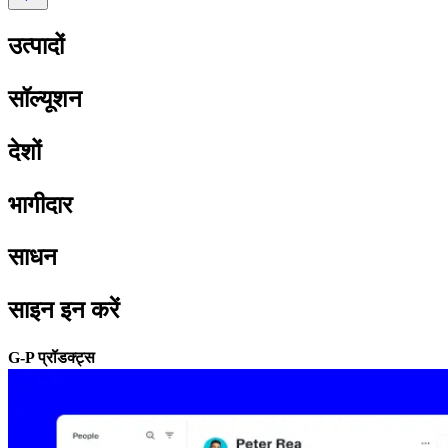
उत्पादों​​
सॉल्यूशन​​
देशों​​
भागीदार​​
साधन​​
साइन इन करें​​
G-P प्रॉडक्ट्स​​