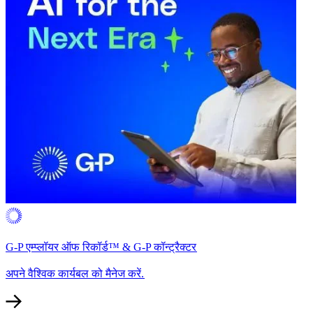
G-P एम्प्लॉयर ऑफ रिकॉर्ड™ & G-P कॉन्ट्रैक्टर​​
अपने वैश्विक कार्यबल को मैनेज करें.​​