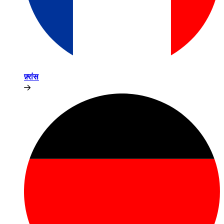
फ़्रांस​​