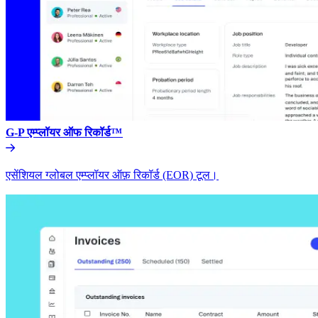
G-P एम्प्लॉयर ऑफ रिकॉर्ड™​​
एसेंशियल ग्लोबल एम्प्लॉयर ऑफ़ रिकॉर्ड (EOR) टूल।​​