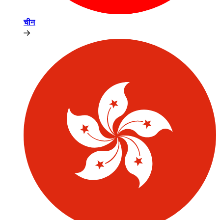
चीन​​