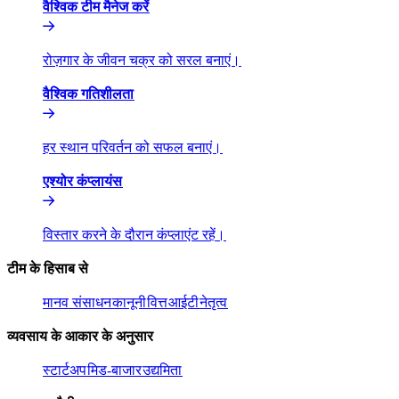
वैश्विक टीम मैनेज करें​​
रोज़गार के जीवन चक्र को सरल बनाएं।​​
वैश्विक गतिशीलता​​
हर स्थान परिवर्तन को सफल बनाएं।​​
एश्योर कंप्लायंस​​
विस्तार करने के दौरान कंप्लाएंट रहें।​​
टीम के हिसाब से​​
मानव संसाधन​​
कानूनी​​
वित्त​​
आईटी​​
नेतृत्व​​
व्यवसाय के आकार के अनुसार​​
स्टार्टअप​​
मिड-बाजार​​
उद्यमिता​​