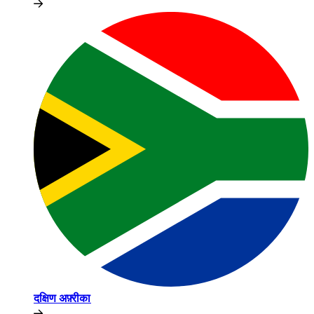
दक्षिण अफ़्रीका​​