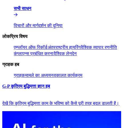
सभी साधन​​
विचारों और मार्गदर्शन की दुनिया​​
लोकप्रिय विषय​​
एम्प्लॉयर ऑफ रिकॉर्ड​​
अंतरराष्ट्रीय हायरिंग​​
वैश्विक व्यापार रणनीति​​
कंप्लाएन्स प्रबंधित करना​​
वैश्विक लेनदेन​​
ग्राहक हब​​
ग्राहक​​
मामले का अध्ययन​​
वकालत कार्यक्रम​​
G-P कृत्रिम बुद्धिमत्ता ज्ञान हब​​
देखें कि कृत्रिम बुद्धिमत्ता काम के भविष्य को कैसे पूरी तरह बदल डालती है।​​