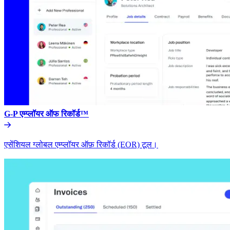
G-P एम्प्लॉयर ऑफ रिकॉर्ड™​​
एसेंशियल ग्लोबल एम्प्लॉयर ऑफ़ रिकॉर्ड (EOR) टूल।​​