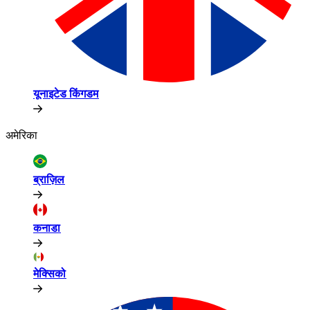
यूनाइटेड किंगडम​​
अमेरिका​​
ब्राज़िल​​
कनाडा​​
मेक्सिको​​