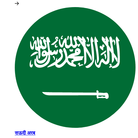
सऊदी अरब​​