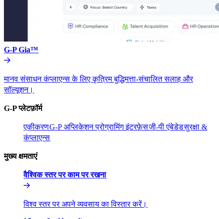
G-P Gia™​​
मानव संसाधन कंप्लाएन्स के लिए कृत्रिम बुद्धिमत्ता-संचालित सलाह और
सॉल्यूशन।​​
G-P प्लेटफ़ॉर्म​​
एकीकरण​​
G-P अप्लिकेशन प्रोग्रामिंग इंटरफ़ेस​​
जी-पी एंबेडेड​​
सुरक्षा &
कंप्लाएन्स​​
मुख्य क्षमताएं​​
वैश्विक स्तर पर काम पर रखना​​
विश्व स्तर पर अपने व्यवसाय का विस्तार करें।​​