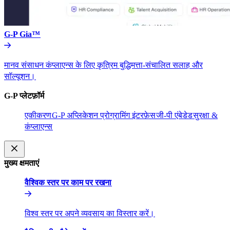
G-P Gia™​​
मानव संसाधन कंप्लाएन्स के लिए कृत्रिम बुद्धिमत्ता-संचालित सलाह और
सॉल्यूशन।​​
G-P प्लेटफ़ॉर्म​​
एकीकरण​​
G-P अप्लिकेशन प्रोग्रामिंग इंटरफ़ेस​​
जी-पी एंबेडेड​​
सुरक्षा &
कंप्लाएन्स​​
मुख्य क्षमताएं​​
वैश्विक स्तर पर काम पर रखना​​
विश्व स्तर पर अपने व्यवसाय का विस्तार करें।​​