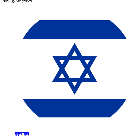
मध्य पूर्व/अफ्रीका​​
इज़राइल​​