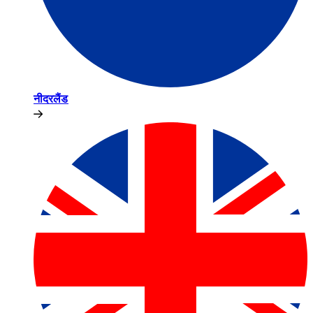
नीदरलैंड​​