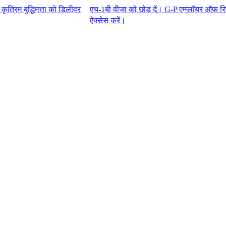
मत्ता को डिलीवर
एच-1बी वीजा को छोड़ दें। G-P एम्प्लॉयर ऑफ रिकॉर्ड™ के स
ऐक्सेस करें।​​