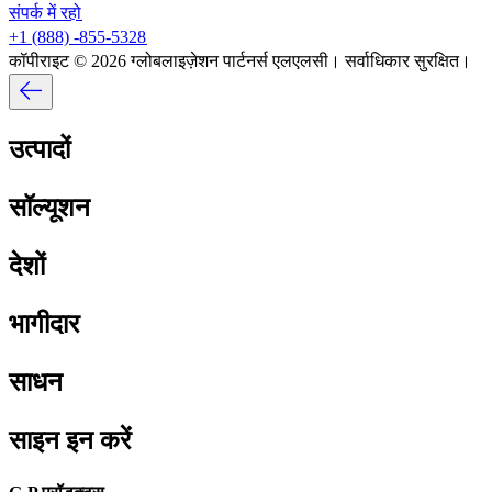
संपर्क में रहो​​
+1 (888) -855-5328​​
कॉपीराइट © 2026 ग्लोबलाइज़ेशन पार्टनर्स एलएलसी। सर्वाधिकार सुरक्षित।​​
उत्पादों​​
सॉल्यूशन​​
देशों​​
भागीदार​​
साधन​​
साइन इन करें​​