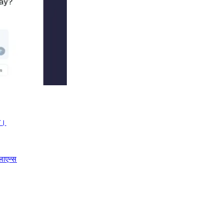
।​​
लाएन्स​​