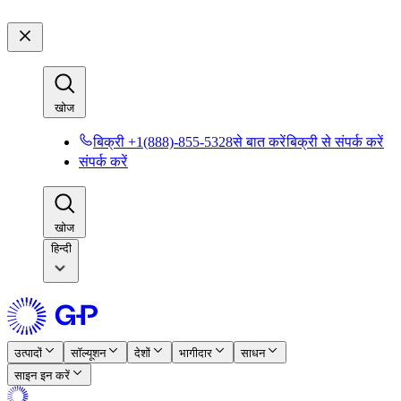
खोज​​
बिक्री +1(888)-855-5328से बात करें​​
बिक्री से संपर्क करें​​
संपर्क करें​​
खोज​​
हिन्दी
उत्पादों​​
सॉल्यूशन​​
देशों​​
भागीदार​​
साधन​​
साइन इन करें​​