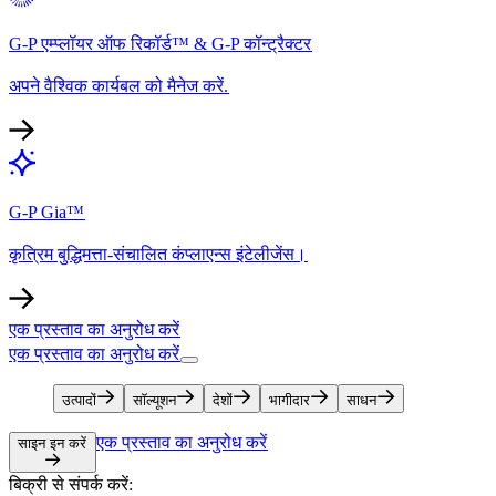
G-P एम्प्लॉयर ऑफ रिकॉर्ड™ & G-P कॉन्ट्रैक्टर​​
अपने वैश्विक कार्यबल को मैनेज करें.​​
G-P Gia™​​
कृत्रिम बुद्धिमत्ता-संचालित कंप्लाएन्स इंटेलीजेंस।​​
एक प्रस्ताव का अनुरोध करें​​
एक प्रस्ताव का अनुरोध करें​​
उत्पादों​​
सॉल्यूशन​​
देशों​​
भागीदार​​
साधन​​
एक प्रस्ताव का अनुरोध करें​​
साइन इन करें​​
बिक्री से संपर्क करें:​​