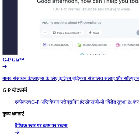
G-P Gia™​​
मानव संसाधन कंप्लाएन्स के लिए कृत्रिम बुद्धिमत्ता-संचालित सलाह और सॉल्यूशन
G-P प्लेटफ़ॉर्म​​
एकीकरण​​
G-P अप्लिकेशन प्रोग्रामिंग इंटरफ़ेस​​
जी-पी एंबेडेड​​
सुरक्षा & कंप्
मुख्य क्षमताएं​​
वैश्विक स्तर पर काम पर रखना​​