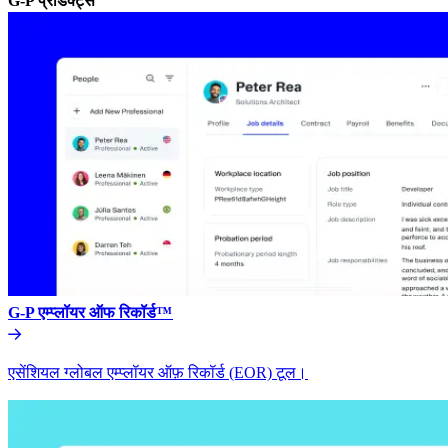
G-P प्रॉडक्ट्स​​
G-P एम्प्लॉयर ऑफ रिकॉर्ड™​​
एसेंशियल ग्लोबल एम्प्लॉयर ऑफ़ रिकॉर्ड (EOR) टूल।​​