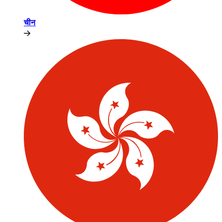
चीन​​