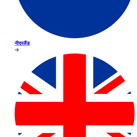
नीदरलैंड​​