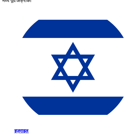
मध्य पूर्व/अफ्रीका​​
इज़राइल​​