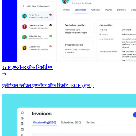
G-P एम्प्लॉयर ऑफ रिकॉर्ड™​​
एसेंशियल ग्लोबल एम्प्लॉयर ऑफ़ रिकॉर्ड (EOR) टूल।​​