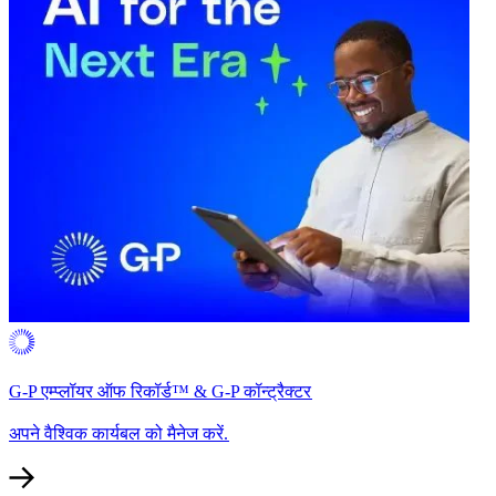
G-P एम्प्लॉयर ऑफ रिकॉर्ड™ & G-P कॉन्ट्रैक्टर​​
अपने वैश्विक कार्यबल को मैनेज करें.​​