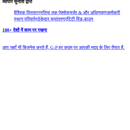
व्यापार चुनौती द्वारा​​
वैश्विक विस्तार​​
प्रतिभा तक ऐक्सेस​​
मर्जर & और अधिग्रहण​​
कर्मचारी
स्थान परिवर्तन​​
ठेकेदार रूपांतरण​​
एंटिटी विंड-डाउन​​
180+ देशों में काम पर रखना​​
आप जहाँ भी बिज़नेस करते हैं, G-P हर कदम पर आपकी मदद के लिए तैयार है.​​