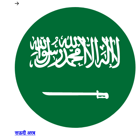
सऊदी अरब​​