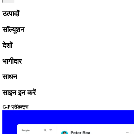
उत्पादों​​
सॉल्यूशन​​
देशों​​
भागीदार​​
साधन​​
साइन इन करें​​
G-P प्रॉडक्ट्स​​