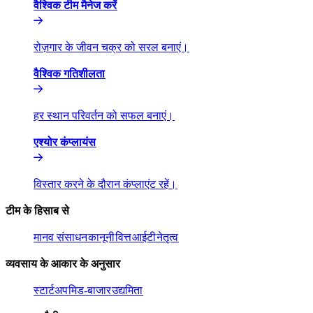
वैश्विक टीम मैनेज करें​​
रोज़गार के जीवन चक्र को सरल बनाएं।​​
वैश्विक गतिशीलता​​
हर स्थान परिवर्तन को सफल बनाएं।​​
एश्योर कंप्लायंस​​
विस्तार करने के दौरान कंप्लाएंट रहें।​​
टीम के हिसाब से​​
मानव संसाधन​​
कानूनी​​
वित्त​​
आईटी​​
नेतृत्व​​
व्यवसाय के आकार के अनुसार​​
स्टार्टअप​​
मिड-बाजार​​
उद्यमिता​​