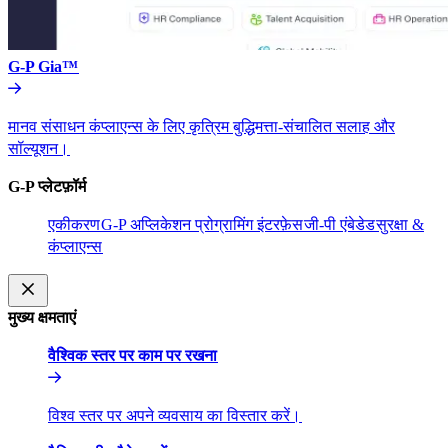
G-P Gia™​​
मानव संसाधन कंप्लाएन्स के लिए कृत्रिम बुद्धिमत्ता-संचालित सलाह और
सॉल्यूशन।​​
G-P प्लेटफ़ॉर्म​​
एकीकरण​​
G-P अप्लिकेशन प्रोग्रामिंग इंटरफ़ेस​​
जी-पी एंबेडेड​​
सुरक्षा &
कंप्लाएन्स​​
मुख्य क्षमताएं​​
वैश्विक स्तर पर काम पर रखना​​
विश्व स्तर पर अपने व्यवसाय का विस्तार करें।​​