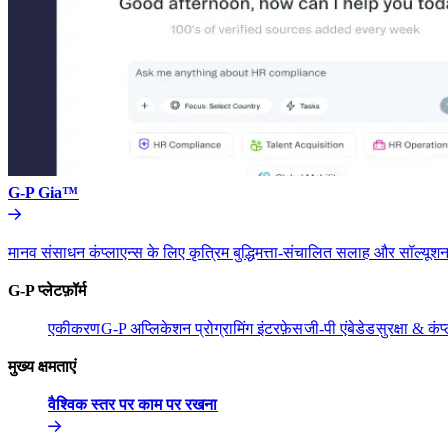
G-P Gia™​​
मानव संसाधन कंप्लाएन्स के लिए कृत्रिम बुद्धिमत्ता-संचालित सलाह और सॉल्यूशन
G-P प्लेटफ़ॉर्म​​
एकीकरण​​
G-P अप्लिकेशन प्रोग्रामिंग इंटरफ़ेस​​
जी-पी एंबेडेड​​
सुरक्षा & कंप्
मुख्य क्षमताएं​​
वैश्विक स्तर पर काम पर रखना​​