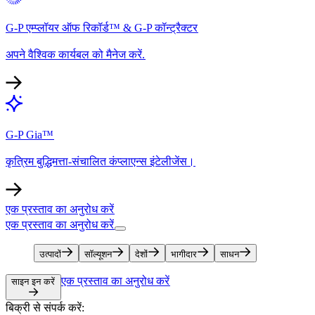
G-P एम्प्लॉयर ऑफ रिकॉर्ड™ & G-P कॉन्ट्रैक्टर​​
अपने वैश्विक कार्यबल को मैनेज करें.​​
G-P Gia™​​
कृत्रिम बुद्धिमत्ता-संचालित कंप्लाएन्स इंटेलीजेंस।​​
एक प्रस्ताव का अनुरोध करें​​
एक प्रस्ताव का अनुरोध करें​​
उत्पादों​​
सॉल्यूशन​​
देशों​​
भागीदार​​
साधन​​
एक प्रस्ताव का अनुरोध करें​​
साइन इन करें​​
बिक्री से संपर्क करें:​​