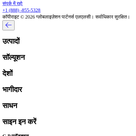
संपर्क में रहो​​
+1 (888) -855-5328​​
कॉपीराइट © 2026 ग्लोबलाइज़ेशन पार्टनर्स एलएलसी। सर्वाधिकार सुरक्षित।​​
उत्पादों​​
सॉल्यूशन​​
देशों​​
भागीदार​​
साधन​​
साइन इन करें​​