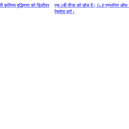
धिमत्ता को डिलीवर
एच-1बी वीजा को छोड़ दें। G-P एम्प्लॉयर ऑफ रिकॉर्ड™ के
ऐक्सेस करें।​​