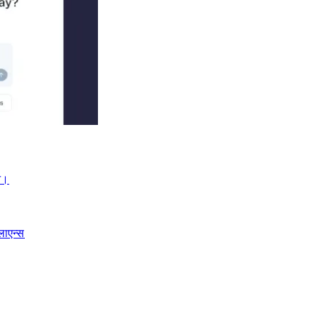
।​​
लाएन्स​​