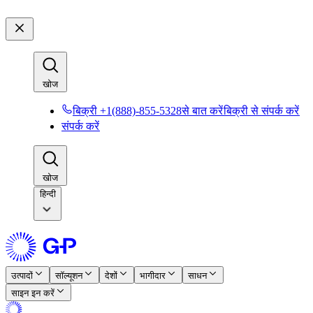
खोज​​
बिक्री +1(888)-855-5328से बात करें​​
बिक्री से संपर्क करें​​
संपर्क करें​​
खोज​​
हिन्दी
उत्पादों​​
सॉल्यूशन​​
देशों​​
भागीदार​​
साधन​​
साइन इन करें​​