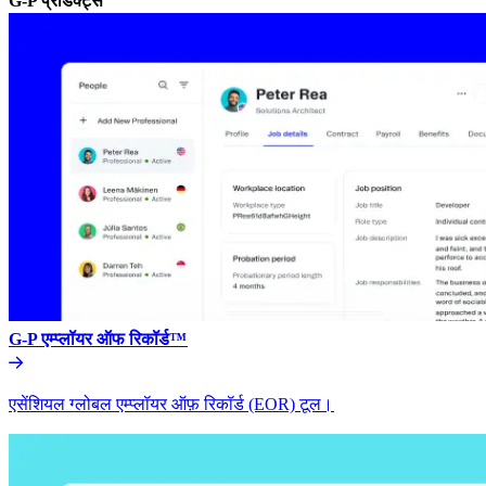
G-P प्रॉडक्ट्स​​
G-P एम्प्लॉयर ऑफ रिकॉर्ड™​​
एसेंशियल ग्लोबल एम्प्लॉयर ऑफ़ रिकॉर्ड (EOR) टूल।​​