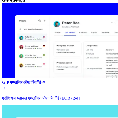
G-P प्रॉडक्ट्स​​
G-P एम्प्लॉयर ऑफ रिकॉर्ड™​​
एसेंशियल ग्लोबल एम्प्लॉयर ऑफ़ रिकॉर्ड (EOR) टूल।​​