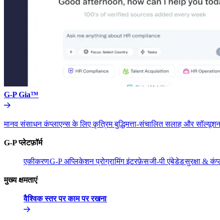
G-P Gia™​​
मानव संसाधन कंप्लाएन्स के लिए कृत्रिम बुद्धिमत्ता-संचालित सलाह और सॉल्यूशन
G-P प्लेटफ़ॉर्म​​
एकीकरण​​
G-P अप्लिकेशन प्रोग्रामिंग इंटरफ़ेस​​
जी-पी एंबेडेड​​
सुरक्षा & कंप्
मुख्य क्षमताएं​​
वैश्विक स्तर पर काम पर रखना​​