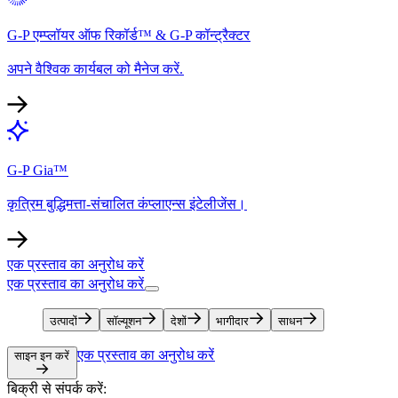
G-P एम्प्लॉयर ऑफ रिकॉर्ड™ & G-P कॉन्ट्रैक्टर​​
अपने वैश्विक कार्यबल को मैनेज करें.​​
G-P Gia™​​
कृत्रिम बुद्धिमत्ता-संचालित कंप्लाएन्स इंटेलीजेंस।​​
एक प्रस्ताव का अनुरोध करें​​
एक प्रस्ताव का अनुरोध करें​​
उत्पादों​​
सॉल्यूशन​​
देशों​​
भागीदार​​
साधन​​
एक प्रस्ताव का अनुरोध करें​​
साइन इन करें​​
बिक्री से संपर्क करें:​​