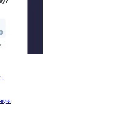
।​​
लाएन्स​​