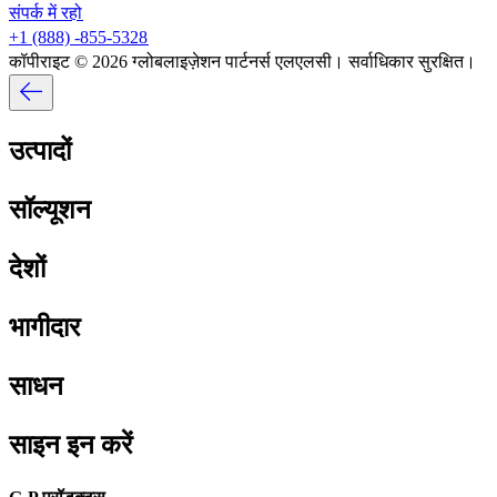
संपर्क में रहो​​
+1 (888) -855-5328​​
कॉपीराइट © 2026 ग्लोबलाइज़ेशन पार्टनर्स एलएलसी। सर्वाधिकार सुरक्षित।​​
उत्पादों​​
सॉल्यूशन​​
देशों​​
भागीदार​​
साधन​​
साइन इन करें​​