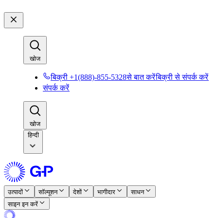
खोज​​
बिक्री +1(888)-855-5328से बात करें​​
बिक्री से संपर्क करें​​
संपर्क करें​​
खोज​​
हिन्दी
उत्पादों​​
सॉल्यूशन​​
देशों​​
भागीदार​​
साधन​​
साइन इन करें​​