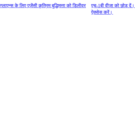
एजेंसी कृत्रिम बुद्धिमत्ता को डिलीवर
एच-1बी वीजा को छोड़ दें। G-P एम्प्ल
ऐक्सेस करें।​​