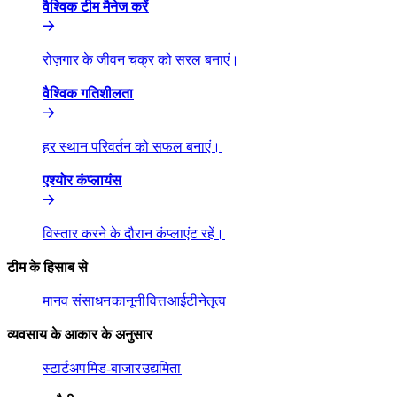
वैश्विक टीम मैनेज करें​​
रोज़गार के जीवन चक्र को सरल बनाएं।​​
वैश्विक गतिशीलता​​
हर स्थान परिवर्तन को सफल बनाएं।​​
एश्योर कंप्लायंस​​
विस्तार करने के दौरान कंप्लाएंट रहें।​​
टीम के हिसाब से​​
मानव संसाधन​​
कानूनी​​
वित्त​​
आईटी​​
नेतृत्व​​
व्यवसाय के आकार के अनुसार​​
स्टार्टअप​​
मिड-बाजार​​
उद्यमिता​​