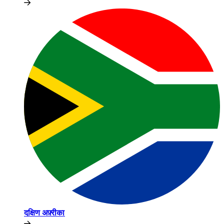
दक्षिण अफ़्रीका​​