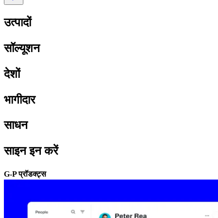
उत्पादों​​
सॉल्यूशन​​
देशों​​
भागीदार​​
साधन​​
साइन इन करें​​
G-P प्रॉडक्ट्स​​