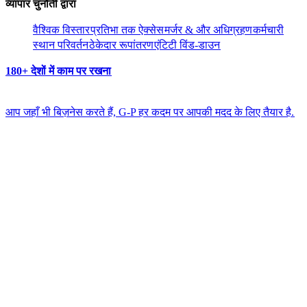
व्यापार चुनौती द्वारा​​
वैश्विक विस्तार​​
प्रतिभा तक ऐक्सेस​​
मर्जर & और अधिग्रहण​​
कर्मचारी
स्थान परिवर्तन​​
ठेकेदार रूपांतरण​​
एंटिटी विंड-डाउन​​
180+ देशों में काम पर रखना​​
आप जहाँ भी बिज़नेस करते हैं, G-P हर कदम पर आपकी मदद के लिए तैयार है.​​