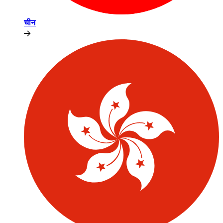
चीन​​