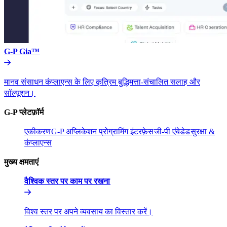
G-P Gia™​​
मानव संसाधन कंप्लाएन्स के लिए कृत्रिम बुद्धिमत्ता-संचालित सलाह और
सॉल्यूशन।​​
G-P प्लेटफ़ॉर्म​​
एकीकरण​​
G-P अप्लिकेशन प्रोग्रामिंग इंटरफ़ेस​​
जी-पी एंबेडेड​​
सुरक्षा &
कंप्लाएन्स​​
मुख्य क्षमताएं​​
वैश्विक स्तर पर काम पर रखना​​
विश्व स्तर पर अपने व्यवसाय का विस्तार करें।​​