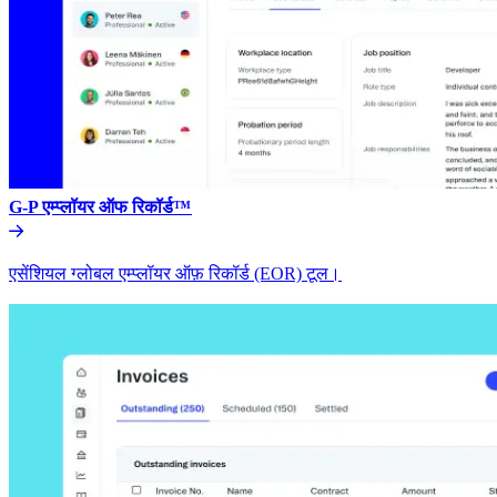
G-P एम्प्लॉयर ऑफ रिकॉर्ड™​​
एसेंशियल ग्लोबल एम्प्लॉयर ऑफ़ रिकॉर्ड (EOR) टूल।​​