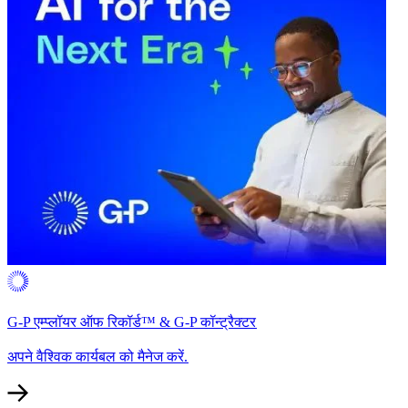
G-P एम्प्लॉयर ऑफ रिकॉर्ड™ & G-P कॉन्ट्रैक्टर​​
अपने वैश्विक कार्यबल को मैनेज करें.​​