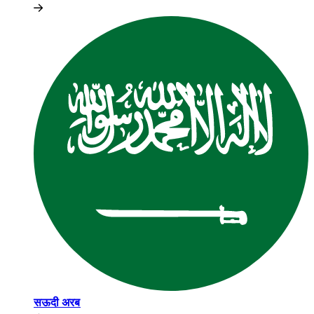
सऊदी अरब​​