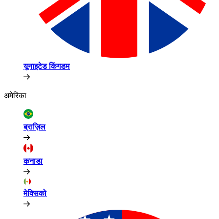
यूनाइटेड किंगडम​​
अमेरिका​​
ब्राज़िल​​
कनाडा​​
मेक्सिको​​