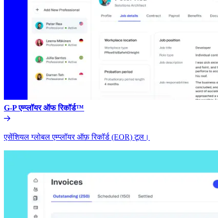
G-P एम्प्लॉयर ऑफ रिकॉर्ड™​​
एसेंशियल ग्लोबल एम्प्लॉयर ऑफ़ रिकॉर्ड (EOR) टूल।​​