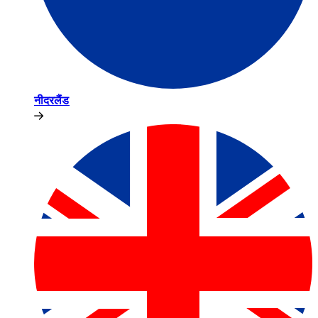
नीदरलैंड​​