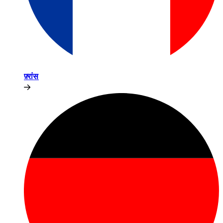
फ़्रांस​​