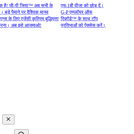
 जी-पी जिया™ अब सभी के
एच-1बी वीजा को छोड़ दें।
े पैमाने पर वैश्विक मानव
G-P एम्प्लॉयर ऑफ
 लिए एजेंसी कृत्रिम बुद्धिमत्ता
रिकॉर्ड™ के साथ टॉप
 अब इसे आजमाओ!​​
प्रतिभाओं को ऐक्सेस करें।​​