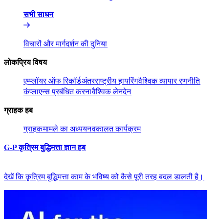
सभी साधन​​
विचारों और मार्गदर्शन की दुनिया​​
लोकप्रिय विषय​​
एम्प्लॉयर ऑफ रिकॉर्ड​​
अंतरराष्ट्रीय हायरिंग​​
वैश्विक व्यापार रणनीति​​
कंप्लाएन्स प्रबंधित करना​​
वैश्विक लेनदेन​​
ग्राहक हब​​
ग्राहक​​
मामले का अध्ययन​​
वकालत कार्यक्रम​​
G-P कृत्रिम बुद्धिमत्ता ज्ञान हब​​
देखें कि कृत्रिम बुद्धिमत्ता काम के भविष्य को कैसे पूरी तरह बदल डालती है।​​