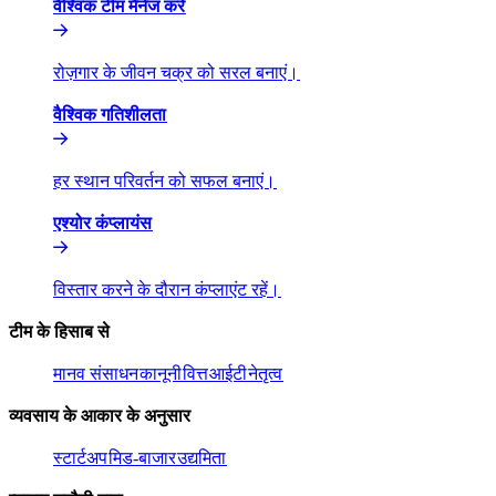
वैश्विक टीम मैनेज करें​​
रोज़गार के जीवन चक्र को सरल बनाएं।​​
वैश्विक गतिशीलता​​
हर स्थान परिवर्तन को सफल बनाएं।​​
एश्योर कंप्लायंस​​
विस्तार करने के दौरान कंप्लाएंट रहें।​​
टीम के हिसाब से​​
मानव संसाधन​​
कानूनी​​
वित्त​​
आईटी​​
नेतृत्व​​
व्यवसाय के आकार के अनुसार​​
स्टार्टअप​​
मिड-बाजार​​
उद्यमिता​​