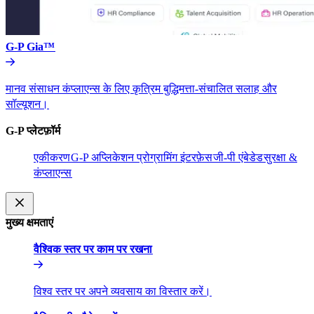
G-P Gia™​​
मानव संसाधन कंप्लाएन्स के लिए कृत्रिम बुद्धिमत्ता-संचालित सलाह और
सॉल्यूशन।​​
G-P प्लेटफ़ॉर्म​​
एकीकरण​​
G-P अप्लिकेशन प्रोग्रामिंग इंटरफ़ेस​​
जी-पी एंबेडेड​​
सुरक्षा &
कंप्लाएन्स​​
मुख्य क्षमताएं​​
वैश्विक स्तर पर काम पर रखना​​
विश्व स्तर पर अपने व्यवसाय का विस्तार करें।​​