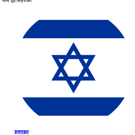
मध्य पूर्व/अफ्रीका​​
इज़राइल​​