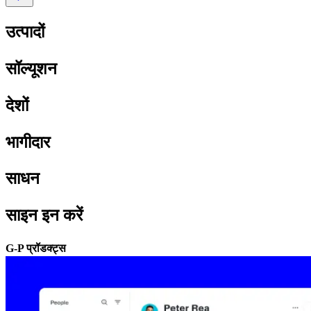
उत्पादों​​
सॉल्यूशन​​
देशों​​
भागीदार​​
साधन​​
साइन इन करें​​
G-P प्रॉडक्ट्स​​