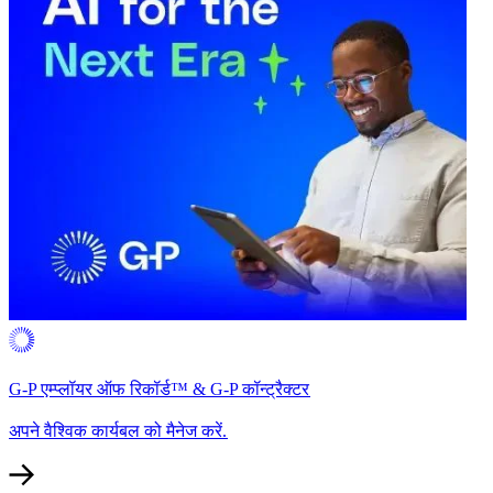
G-P एम्प्लॉयर ऑफ रिकॉर्ड™ & G-P कॉन्ट्रैक्टर​​
अपने वैश्विक कार्यबल को मैनेज करें.​​