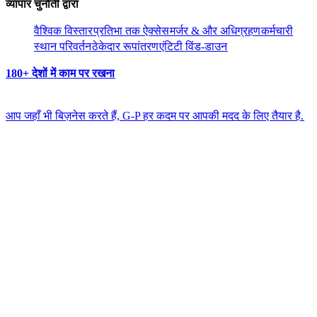
व्यापार चुनौती द्वारा​​
वैश्विक विस्तार​​
प्रतिभा तक ऐक्सेस​​
मर्जर & और अधिग्रहण​​
कर्मचारी
स्थान परिवर्तन​​
ठेकेदार रूपांतरण​​
एंटिटी विंड-डाउन​​
180+ देशों में काम पर रखना​​
आप जहाँ भी बिज़नेस करते हैं, G-P हर कदम पर आपकी मदद के लिए तैयार है.​​