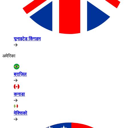
यूनाइटेड किंगडम​​
अमेरिका​​
ब्राज़िल​​
कनाडा​​
मेक्सिको​​