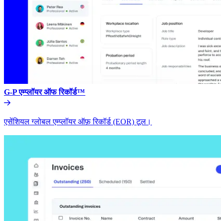
G-P एम्प्लॉयर ऑफ रिकॉर्ड™​​
एसेंशियल ग्लोबल एम्प्लॉयर ऑफ़ रिकॉर्ड (EOR) टूल।​​