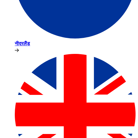
नीदरलैंड​​