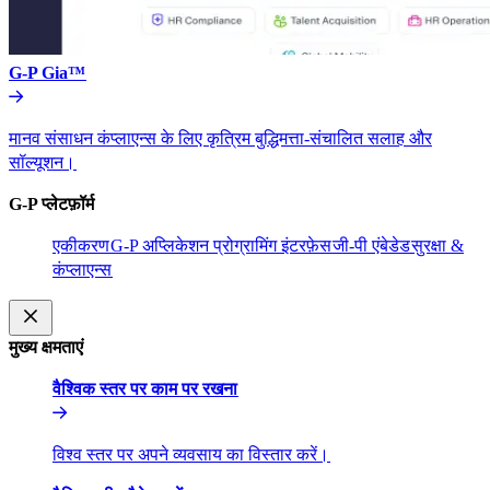
G-P Gia™​​
मानव संसाधन कंप्लाएन्स के लिए कृत्रिम बुद्धिमत्ता-संचालित सलाह और
सॉल्यूशन।​​
G-P प्लेटफ़ॉर्म​​
एकीकरण​​
G-P अप्लिकेशन प्रोग्रामिंग इंटरफ़ेस​​
जी-पी एंबेडेड​​
सुरक्षा &
कंप्लाएन्स​​
मुख्य क्षमताएं​​
वैश्विक स्तर पर काम पर रखना​​
विश्व स्तर पर अपने व्यवसाय का विस्तार करें।​​