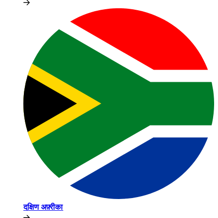
दक्षिण अफ़्रीका​​