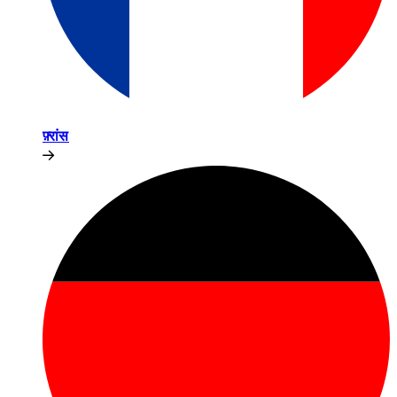
फ़्रांस​​