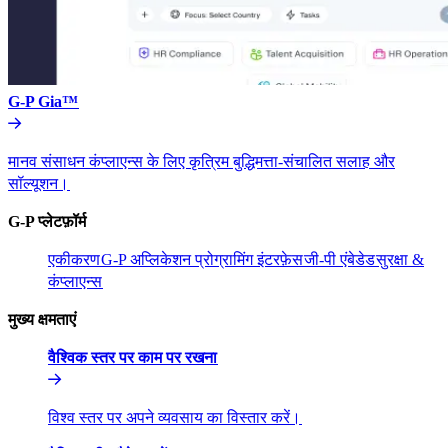
G-P Gia™​​
मानव संसाधन कंप्लाएन्स के लिए कृत्रिम बुद्धिमत्ता-संचालित सलाह और
सॉल्यूशन।​​
G-P प्लेटफ़ॉर्म​​
एकीकरण​​
G-P अप्लिकेशन प्रोग्रामिंग इंटरफ़ेस​​
जी-पी एंबेडेड​​
सुरक्षा &
कंप्लाएन्स​​
मुख्य क्षमताएं​​
वैश्विक स्तर पर काम पर रखना​​
विश्व स्तर पर अपने व्यवसाय का विस्तार करें।​​