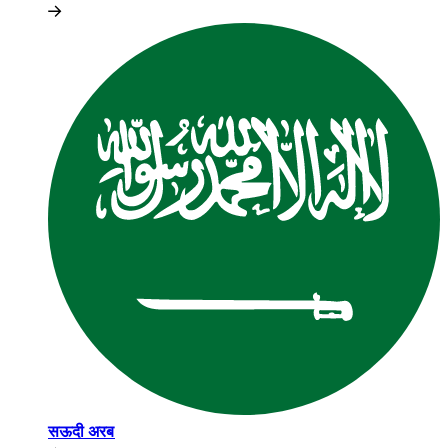
सऊदी अरब​​