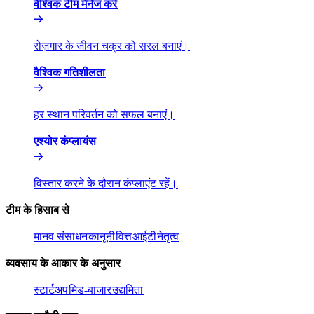
वैश्विक टीम मैनेज करें​​
रोज़गार के जीवन चक्र को सरल बनाएं।​​
वैश्विक गतिशीलता​​
हर स्थान परिवर्तन को सफल बनाएं।​​
एश्योर कंप्लायंस​​
विस्तार करने के दौरान कंप्लाएंट रहें।​​
टीम के हिसाब से​​
मानव संसाधन​​
कानूनी​​
वित्त​​
आईटी​​
नेतृत्व​​
व्यवसाय के आकार के अनुसार​​
स्टार्टअप​​
मिड-बाजार​​
उद्यमिता​​