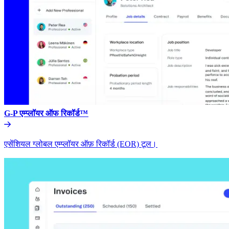
G-P एम्प्लॉयर ऑफ रिकॉर्ड™​​
एसेंशियल ग्लोबल एम्प्लॉयर ऑफ़ रिकॉर्ड (EOR) टूल।​​