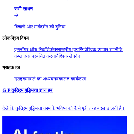
सभी साधन​​
विचारों और मार्गदर्शन की दुनिया​​
लोकप्रिय विषय​​
एम्प्लॉयर ऑफ रिकॉर्ड​​
अंतरराष्ट्रीय हायरिंग​​
वैश्विक व्यापार रणनीति​​
कंप्लाएन्स प्रबंधित करना​​
वैश्विक लेनदेन​​
ग्राहक हब​​
ग्राहक​​
मामले का अध्ययन​​
वकालत कार्यक्रम​​
G-P कृत्रिम बुद्धिमत्ता ज्ञान हब​​
देखें कि कृत्रिम बुद्धिमत्ता काम के भविष्य को कैसे पूरी तरह बदल डालती है।​​