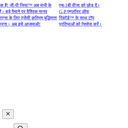
 जी-पी जिया™ अब सभी के
एच-1बी वीजा को छोड़ दें।
े पैमाने पर वैश्विक मानव
G-P एम्प्लॉयर ऑफ
े लिए एजेंसी कृत्रिम बुद्धिमत्ता
रिकॉर्ड™ के साथ टॉप
 अब इसे आजमाओ!​​
प्रतिभाओं को ऐक्सेस करें।​​