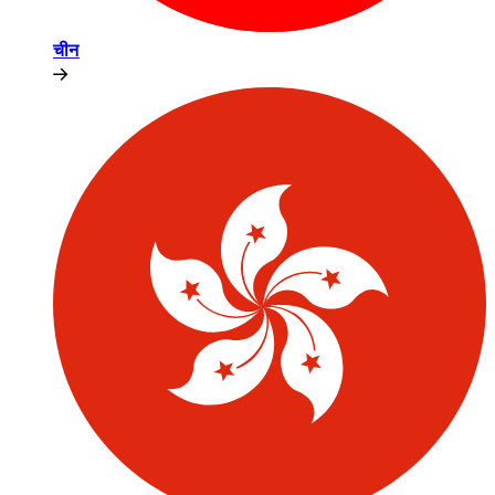
चीन​​