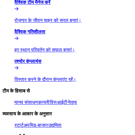
वैश्विक टीम मैनेज करें​​
रोज़गार के जीवन चक्र को सरल बनाएं।​​
वैश्विक गतिशीलता​​
हर स्थान परिवर्तन को सफल बनाएं।​​
एश्योर कंप्लायंस​​
विस्तार करने के दौरान कंप्लाएंट रहें।​​
टीम के हिसाब से​​
मानव संसाधन​​
कानूनी​​
वित्त​​
आईटी​​
नेतृत्व​​
व्यवसाय के आकार के अनुसार​​
स्टार्टअप​​
मिड-बाजार​​
उद्यमिता​​