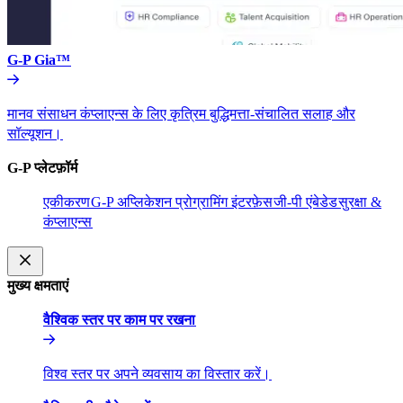
G-P Gia™​​
मानव संसाधन कंप्लाएन्स के लिए कृत्रिम बुद्धिमत्ता-संचालित सलाह और
सॉल्यूशन।​​
G-P प्लेटफ़ॉर्म​​
एकीकरण​​
G-P अप्लिकेशन प्रोग्रामिंग इंटरफ़ेस​​
जी-पी एंबेडेड​​
सुरक्षा &
कंप्लाएन्स​​
मुख्य क्षमताएं​​
वैश्विक स्तर पर काम पर रखना​​
विश्व स्तर पर अपने व्यवसाय का विस्तार करें।​​