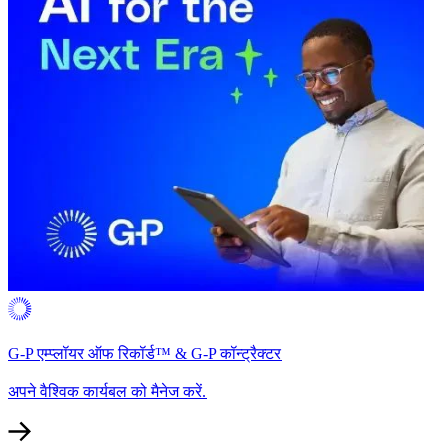
G-P एम्प्लॉयर ऑफ रिकॉर्ड™ & G-P कॉन्ट्रैक्टर​​
अपने वैश्विक कार्यबल को मैनेज करें.​​