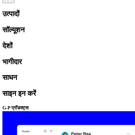
उत्पादों​​
सॉल्यूशन​​
देशों​​
भागीदार​​
साधन​​
साइन इन करें​​
G-P प्रॉडक्ट्स​​