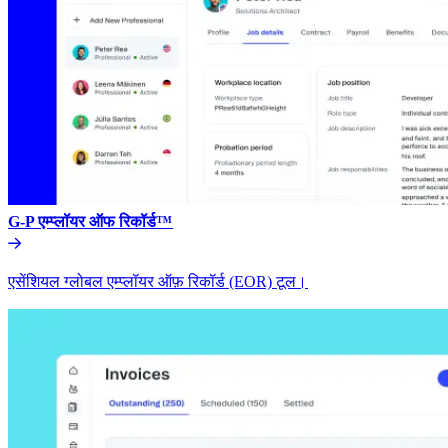
G-P एम्प्लॉयर ऑफ रिकॉर्ड™​​
एसेंशियल ग्लोबल एम्प्लॉयर ऑफ़ रिकॉर्ड (EOR) टूल।​​