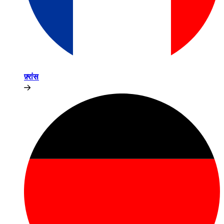
फ़्रांस​​