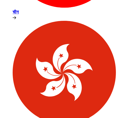
चीन​​