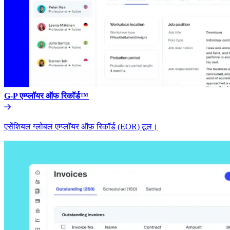
G-P एम्प्लॉयर ऑफ रिकॉर्ड™​​
एसेंशियल ग्लोबल एम्प्लॉयर ऑफ़ रिकॉर्ड (EOR) टूल।​​