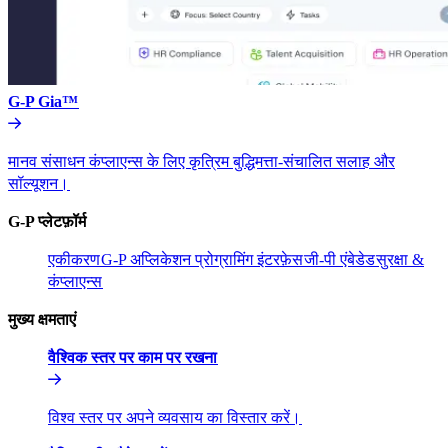
G-P Gia™​​
मानव संसाधन कंप्लाएन्स के लिए कृत्रिम बुद्धिमत्ता-संचालित सलाह और
सॉल्यूशन।​​
G-P प्लेटफ़ॉर्म​​
एकीकरण​​
G-P अप्लिकेशन प्रोग्रामिंग इंटरफ़ेस​​
जी-पी एंबेडेड​​
सुरक्षा &
कंप्लाएन्स​​
मुख्य क्षमताएं​​
वैश्विक स्तर पर काम पर रखना​​
विश्व स्तर पर अपने व्यवसाय का विस्तार करें।​​