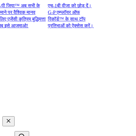
जिया™ अब सभी के
एच-1बी वीजा को छोड़ दें।
 पर वैश्विक मानव
G-P एम्प्लॉयर ऑफ
ंसी कृत्रिम बुद्धिमत्ता
रिकॉर्ड™ के साथ टॉप
े आजमाओ!​​
प्रतिभाओं को ऐक्सेस करें।​​