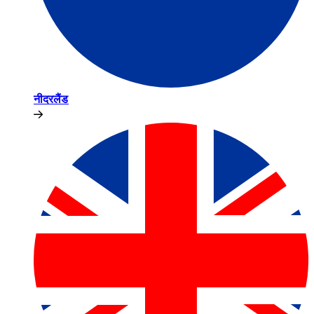
नीदरलैंड​​