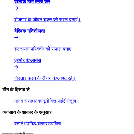
वैश्विक टीम मैनेज करें​​
रोज़गार के जीवन चक्र को सरल बनाएं।​​
वैश्विक गतिशीलता​​
हर स्थान परिवर्तन को सफल बनाएं।​​
एश्योर कंप्लायंस​​
विस्तार करने के दौरान कंप्लाएंट रहें।​​
टीम के हिसाब से​​
मानव संसाधन​​
कानूनी​​
वित्त​​
आईटी​​
नेतृत्व​​
व्यवसाय के आकार के अनुसार​​
स्टार्टअप​​
मिड-बाजार​​
उद्यमिता​​