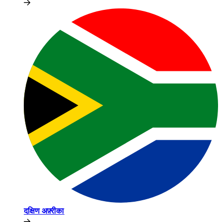
दक्षिण अफ़्रीका​​