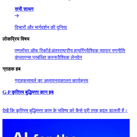
सभी साधन​​
विचारों और मार्गदर्शन की दुनिया​​
लोकप्रिय विषय​​
एम्प्लॉयर ऑफ रिकॉर्ड​​
अंतरराष्ट्रीय हायरिंग​​
वैश्विक व्यापार रणनीति​​
कंप्लाएन्स प्रबंधित करना​​
वैश्विक लेनदेन​​
ग्राहक हब​​
ग्राहक​​
मामले का अध्ययन​​
वकालत कार्यक्रम​​
G-P कृत्रिम बुद्धिमत्ता ज्ञान हब​​
देखें कि कृत्रिम बुद्धिमत्ता काम के भविष्य को कैसे पूरी तरह बदल डालती है।​​