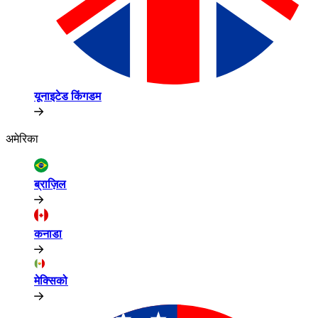
यूनाइटेड किंगडम​​
अमेरिका​​
ब्राज़िल​​
कनाडा​​
मेक्सिको​​