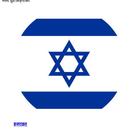
मध्य पूर्व/अफ्रीका​​
इज़राइल​​