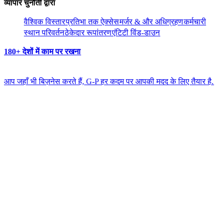
व्यापार चुनौती द्वारा​​
वैश्विक विस्तार​​
प्रतिभा तक ऐक्सेस​​
मर्जर & और अधिग्रहण​​
कर्मचारी
स्थान परिवर्तन​​
ठेकेदार रूपांतरण​​
एंटिटी विंड-डाउन​​
180+ देशों में काम पर रखना​​
आप जहाँ भी बिज़नेस करते हैं, G-P हर कदम पर आपकी मदद के लिए तैयार है.​​