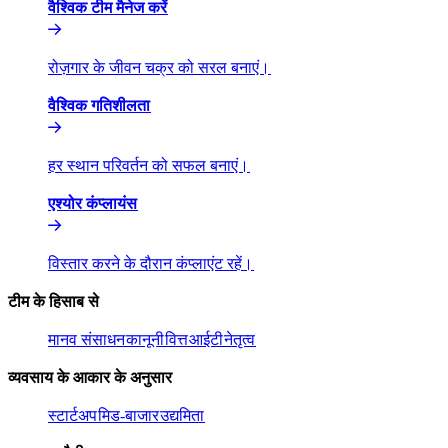
वैश्विक टीम मैनेज करें​​
रोज़गार के जीवन चक्र को सरल बनाएं।​​
वैश्विक गतिशीलता​​
हर स्थान परिवर्तन को सफल बनाएं।​​
एश्योर कंप्लायंस​​
विस्तार करने के दौरान कंप्लाएंट रहें।​​
टीम के हिसाब से​​
मानव संसाधन​​
कानूनी​​
वित्त​​
आईटी​​
नेतृत्व​​
व्यवसाय के आकार के अनुसार​​
स्टार्टअप​​
मिड-बाजार​​
उद्यमिता​​