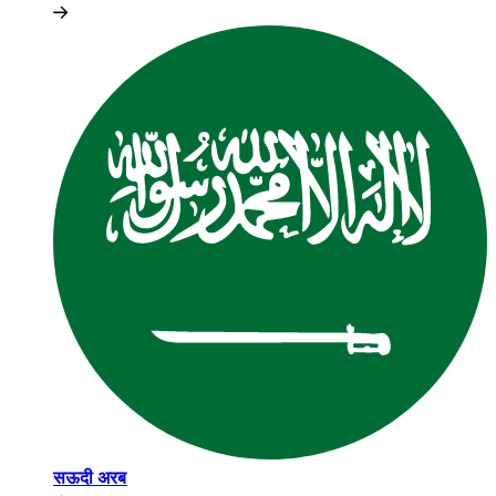
सऊदी अरब​​