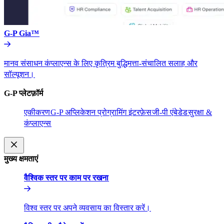
G-P Gia™​​
मानव संसाधन कंप्लाएन्स के लिए कृत्रिम बुद्धिमत्ता-संचालित सलाह और
सॉल्यूशन।​​
G-P प्लेटफ़ॉर्म​​
एकीकरण​​
G-P अप्लिकेशन प्रोग्रामिंग इंटरफ़ेस​​
जी-पी एंबेडेड​​
सुरक्षा &
कंप्लाएन्स​​
मुख्य क्षमताएं​​
वैश्विक स्तर पर काम पर रखना​​
विश्व स्तर पर अपने व्यवसाय का विस्तार करें।​​