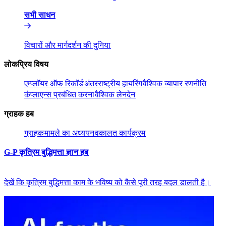
सभी साधन​​
विचारों और मार्गदर्शन की दुनिया​​
लोकप्रिय विषय​​
एम्प्लॉयर ऑफ रिकॉर्ड​​
अंतरराष्ट्रीय हायरिंग​​
वैश्विक व्यापार रणनीति​​
कंप्लाएन्स प्रबंधित करना​​
वैश्विक लेनदेन​​
ग्राहक हब​​
ग्राहक​​
मामले का अध्ययन​​
वकालत कार्यक्रम​​
G-P कृत्रिम बुद्धिमत्ता ज्ञान हब​​
देखें कि कृत्रिम बुद्धिमत्ता काम के भविष्य को कैसे पूरी तरह बदल डालती है।​​