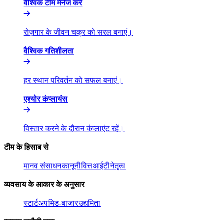
वैश्विक टीम मैनेज करें​​
रोज़गार के जीवन चक्र को सरल बनाएं।​​
वैश्विक गतिशीलता​​
हर स्थान परिवर्तन को सफल बनाएं।​​
एश्योर कंप्लायंस​​
विस्तार करने के दौरान कंप्लाएंट रहें।​​
टीम के हिसाब से​​
मानव संसाधन​​
कानूनी​​
वित्त​​
आईटी​​
नेतृत्व​​
व्यवसाय के आकार के अनुसार​​
स्टार्टअप​​
मिड-बाजार​​
उद्यमिता​​