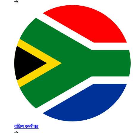
दक्षिण अफ़्रीका​​