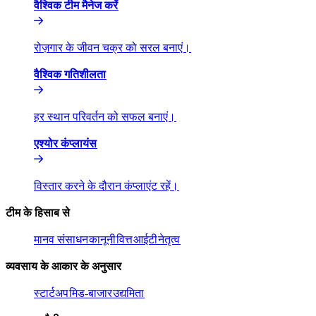
वैश्विक टीम मैनेज करें​​
रोज़गार के जीवन चक्र को सरल बनाएं।​​
वैश्विक गतिशीलता​​
हर स्थान परिवर्तन को सफल बनाएं।​​
एश्योर कंप्लायंस​​
विस्तार करने के दौरान कंप्लाएंट रहें।​​
टीम के हिसाब से​​
मानव संसाधन​​
कानूनी​​
वित्त​​
आईटी​​
नेतृत्व​​
व्यवसाय के आकार के अनुसार​​
स्टार्टअप​​
मिड-बाजार​​
उद्यमिता​​