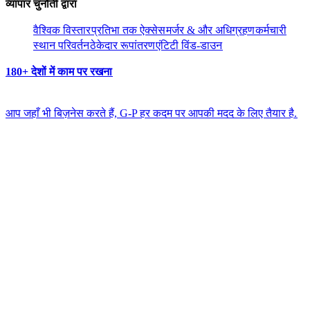
व्यापार चुनौती द्वारा​​
वैश्विक विस्तार​​
प्रतिभा तक ऐक्सेस​​
मर्जर & और अधिग्रहण​​
कर्मचारी
स्थान परिवर्तन​​
ठेकेदार रूपांतरण​​
एंटिटी विंड-डाउन​​
180+ देशों में काम पर रखना​​
आप जहाँ भी बिज़नेस करते हैं, G-P हर कदम पर आपकी मदद के लिए तैयार है.​​