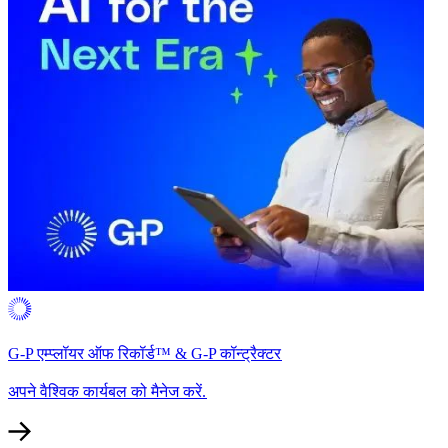
G-P एम्प्लॉयर ऑफ रिकॉर्ड™ & G-P कॉन्ट्रैक्टर​​
अपने वैश्विक कार्यबल को मैनेज करें.​​