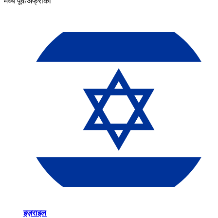
मध्य पूर्व/अफ्रीका​​
इज़राइल​​