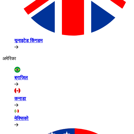
यूनाइटेड किंगडम​​
अमेरिका​​
ब्राज़िल​​
कनाडा​​
मेक्सिको​​