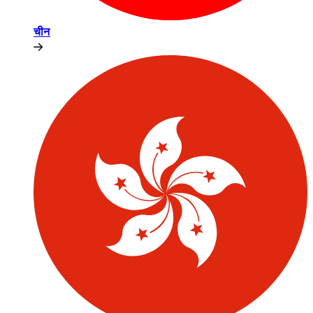
चीन​​