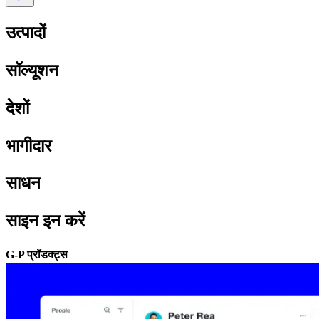
उत्पादों​​
सॉल्यूशन​​
देशों​​
भागीदार​​
साधन​​
साइन इन करें​​
G-P प्रॉडक्ट्स​​