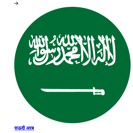
सऊदी अरब​​