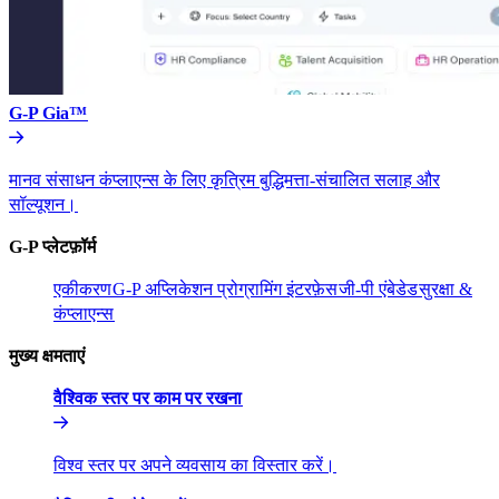
G-P Gia™​​
मानव संसाधन कंप्लाएन्स के लिए कृत्रिम बुद्धिमत्ता-संचालित सलाह और
सॉल्यूशन।​​
G-P प्लेटफ़ॉर्म​​
एकीकरण​​
G-P अप्लिकेशन प्रोग्रामिंग इंटरफ़ेस​​
जी-पी एंबेडेड​​
सुरक्षा &
कंप्लाएन्स​​
मुख्य क्षमताएं​​
वैश्विक स्तर पर काम पर रखना​​
विश्व स्तर पर अपने व्यवसाय का विस्तार करें।​​