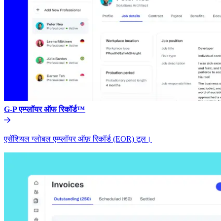
G-P एम्प्लॉयर ऑफ रिकॉर्ड™​​
एसेंशियल ग्लोबल एम्प्लॉयर ऑफ़ रिकॉर्ड (EOR) टूल।​​