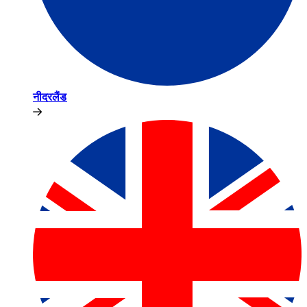
नीदरलैंड​​