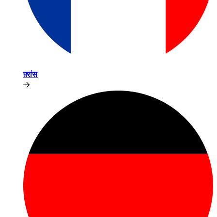
फ़्रांस​​