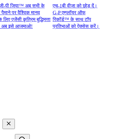
ी जिया™ अब सभी के
एच-1बी वीजा को छोड़ दें।
ने पर वैश्विक मानव
G-P एम्प्लॉयर ऑफ
जेंसी कृत्रिम बुद्धिमत्ता
रिकॉर्ड™ के साथ टॉप
से आजमाओ!​​
प्रतिभाओं को ऐक्सेस करें।​​