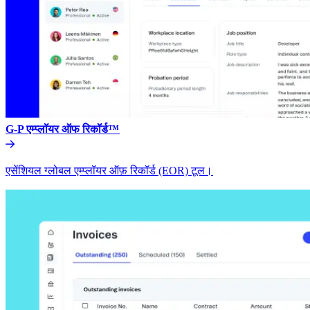
G-P एम्प्लॉयर ऑफ रिकॉर्ड™​​
एसेंशियल ग्लोबल एम्प्लॉयर ऑफ़ रिकॉर्ड (EOR) टूल।​​