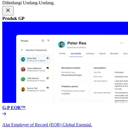
Dilindungi Undang-Undang.​​
Produk GP​​
G-P EOR™​​
Alat Employer of Record (EOR) Global Esensial.​​