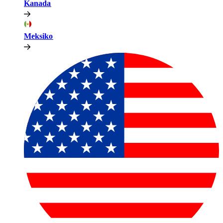
Kanada​​
Meksiko​​