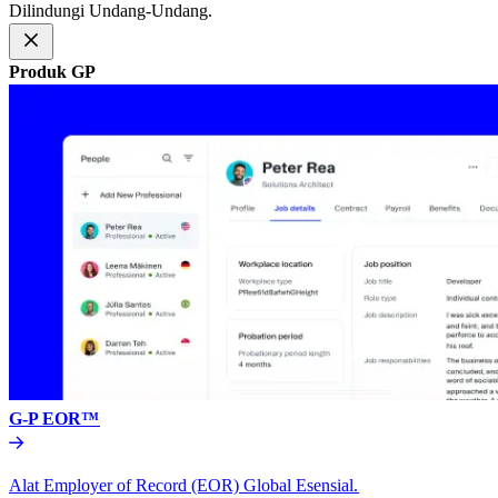
Dilindungi Undang-Undang.​​
Produk GP​​
G-P EOR™​​
Alat Employer of Record (EOR) Global Esensial.​​