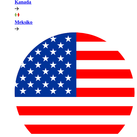
Kanada​​
Meksiko​​