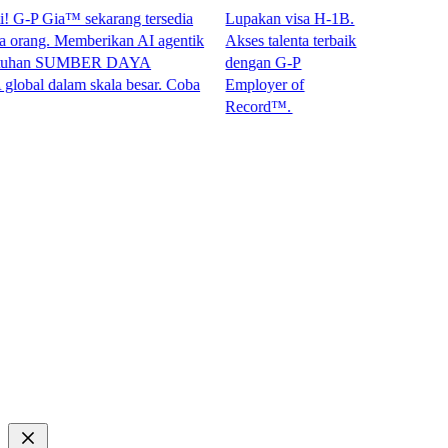
P Gia™ sekarang tersedia
Lupakan visa H-1B.
ang. Memberikan AI agentik
Akses talenta terbaik
han SUMBER DAYA
dengan G-P
 dalam skala besar. Coba
Employer of
Record™.​​