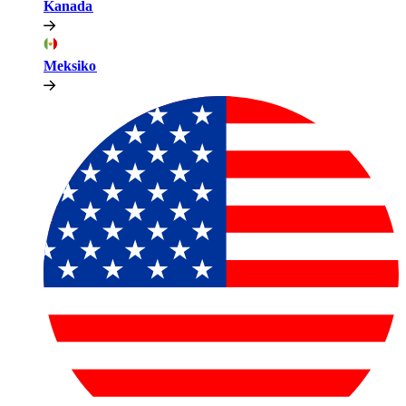
Kanada​​
Meksiko​​