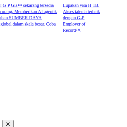
P Gia™ sekarang tersedia
Lupakan visa H-1B.
ng. Memberikan AI agentik
Akses talenta terbaik
han SUMBER DAYA
dengan G-P
 dalam skala besar. Coba
Employer of
Record™.​​