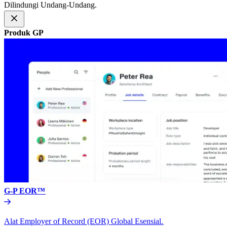
Dilindungi Undang-Undang.​​
Produk GP​​
G-P EOR™​​
Alat Employer of Record (EOR) Global Esensial.​​