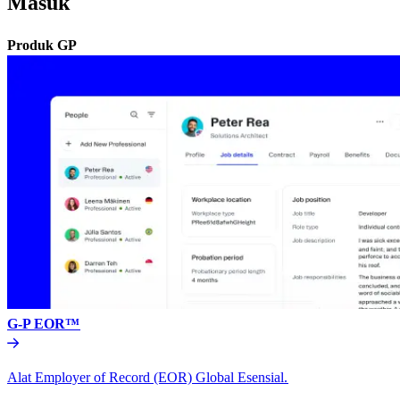
Masuk​​
Produk GP​​
G-P EOR™​​
Alat Employer of Record (EOR) Global Esensial.​​