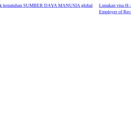
atuhan SUMBER DAYA MANUSIA global
Lupakan visa H-1B. Akses ta
Employer of Record™.​​