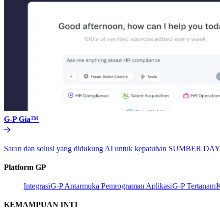
G-P Gia™​​
Saran dan solusi yang didukung AI untuk kepatuhan SUMBER DA
Platform GP​​
Integrasi​​
G-P Antarmuka Pemrograman Aplikasi​​
G-P Tertanam​​
K
KEMAMPUAN INTI​​