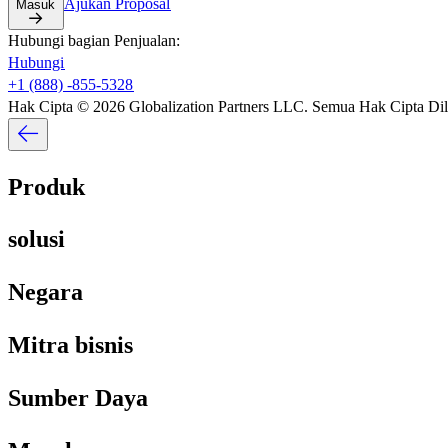
Ajukan Proposal​​
Masuk​​
Hubungi bagian Penjualan:​​
Hubungi​​
+1 (888) -855-5328​​
Hak Cipta © 2026 Globalization Partners LLC. Semua Hak Cipta Dil
Produk​​
solusi​​
Negara​​
Mitra bisnis​​
Sumber Daya​​