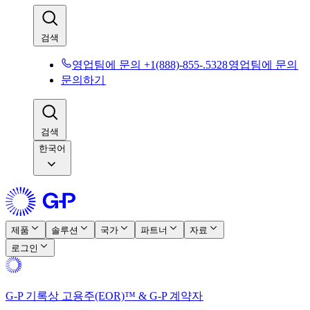
검색​​
영업팀에 문의 +1(888)-855-.5328​​
영업팀에 문의​​
문의하기​​
검색​​
한국어
제품​​
솔루션​​
국가​​
파트너​​
자료​​
로그인​​
G-P 기록상 고용주(EOR)™ & G-P 계약자​​