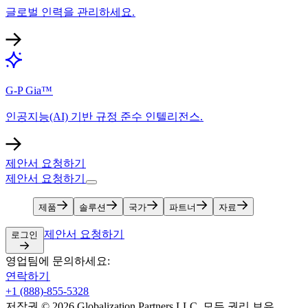
글로벌 인력을 관리하세요.​​
G-P Gia™​​
인공지능(AI) 기반 규정 준수 인텔리전스.​​
제안서 요청하기​​
제안서 요청하기​​
제품​​
솔루션​​
국가​​
파트너​​
자료​​
제안서 요청하기​​
로그인​​
영업팀에 문의하세요:​​
연락하기​​
+1 (888)-855-5328​​
저작권 © 2026 Globalization Partners LLC. 모든 권리 보유.​​