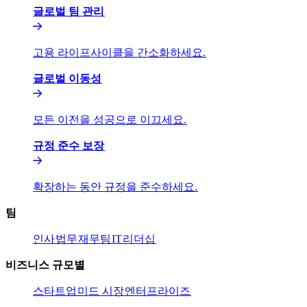
글로벌 팀 관리​​
고용 라이프사이클을 간소화하세요.​​
글로벌 이동성​​
모든 이전을 성공으로 이끄세요.​​
규정 준수 보장​​
확장하는 동안 규정을 준수하세요.​​
팀​​
인사​​
법무​​
재무팀​​
IT​​
리더십​​
비즈니스 규모별​​
스타트업​​
미드 시장​​
엔터프라이즈​​