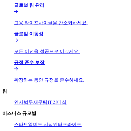
글로벌 팀 관리​​
고용 라이프사이클을 간소화하세요.​​
글로벌 이동성​​
모든 이전을 성공으로 이끄세요.​​
규정 준수 보장​​
확장하는 동안 규정을 준수하세요.​​
팀​​
인사​​
법무​​
재무팀​​
IT​​
리더십​​
비즈니스 규모별​​
스타트업​​
미드 시장​​
엔터프라이즈​​