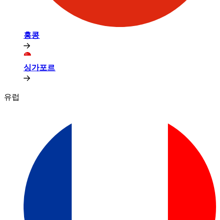
홍콩​​
싱가포르​​
유럽​​