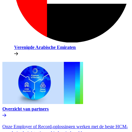
Verenigde Arabische Emiraten​​
Overzicht van partners​​
Onze Employer of Record-oplossingen werken met de beste HCM-