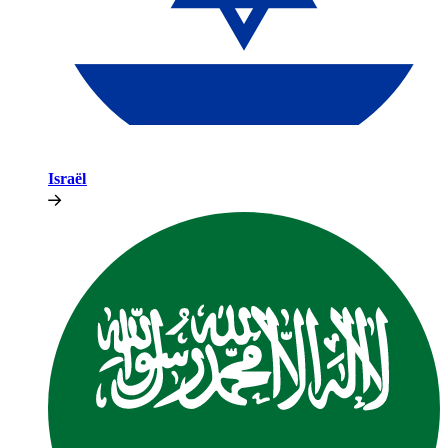
Israël​​