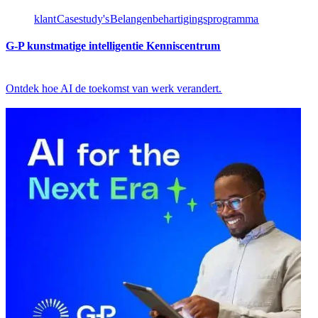
klant​​
Casestudy's​​
Belangenbehartigingsprogramma​​
G-P kunstmatige intelligentie Kenniscentrum​​
Ontdek hoe AI de toekomst van werk verandert.​​