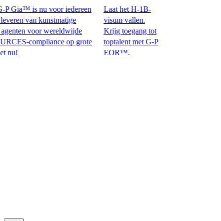
 Gia™ is nu voor iedereen
Laat het H-1B-
ren van kunstmatige
visum vallen.
enten voor wereldwijde
Krijg toegang tot
compliance op grote
toptalent met G-P
​​
EOR™.​​