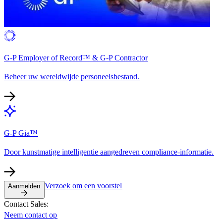
G-P Employer of Record™ & G-P Contractor​​
Beheer uw wereldwijde personeelsbestand.​​
G-P Gia™​​
Door kunstmatige intelligentie aangedreven compliance-informatie.​​
Verzoek om een voorstel​​
Aanmelden​​
Contact Sales:​​
Neem contact op​​