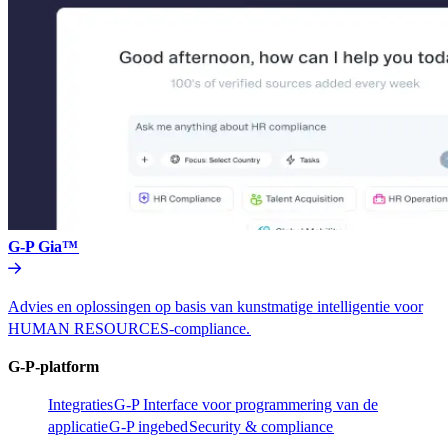
G-P Gia™​​
Advies en oplossingen op basis van kunstmatige intelligentie voor
HUMAN RESOURCES-compliance.​​
G-P-platform​​
Integraties​​
G-P Interface voor programmering van de
applicatie​​
G-P ingebed​​
Security & compliance​​