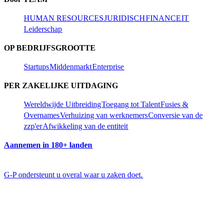
HUMAN RESOURCES​​
JURIDISCH​​
FINANCE​​
IT​​
Leiderschap​​
OP BEDRIJFSGROOTTE​​
Startups​​
Middenmarkt​​
Enterprise​​
PER ZAKELIJKE UITDAGING​​
Wereldwijde Uitbreiding​​
Toegang tot Talent​​
Fusies &
Overnames​​
Verhuizing van werknemers​​
Conversie van de
zzp'er​​
Afwikkeling van de entiteit​​
Aannemen in 180+ landen​​
G-P ondersteunt u overal waar u zaken doet.​​