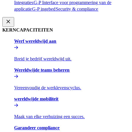
Integraties​​
G-P Interface voor programmering van de
applicatie​​
G-P ingebed​​
Security & compliance​​
KERNCAPACITEITEN​​
Werf wereldwijd aan​​
Breid je bedrijf wereldwijd uit.​​
Wereldwijde teams beheren​​
Vereenvoudig de werklevenscyclus.​​
wereldwijde mobiliteit​​
Maak van elke verhuizing een succes.​​
Garandeer compliance​​