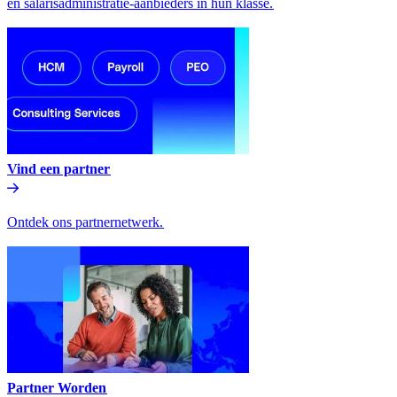
en salarisadministratie-aanbieders in hun klasse.​​
Vind een partner​​
Ontdek ons partnernetwerk.​​
Partner Worden​​