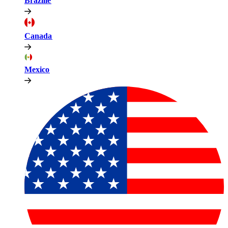
Brazilië​​
Canada​​
Mexico​​