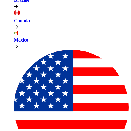
Brazilië​​
Canada​​
Mexico​​