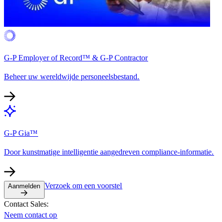
G-P Employer of Record™ & G-P Contractor​​
Beheer uw wereldwijde personeelsbestand.​​
G-P Gia™​​
Door kunstmatige intelligentie aangedreven compliance-informatie.​​
Verzoek om een voorstel​​
Aanmelden​​
Contact Sales:​​
Neem contact op​​