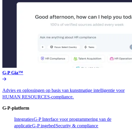
G-P Gia™​​
Advies en oplossingen op basis van kunstmatige intelligentie voor
HUMAN RESOURCES-compliance.​​
G-P-platform​​
Integraties​​
G-P Interface voor programmering van de
applicatie​​
G-P ingebed​​
Security & compliance​​