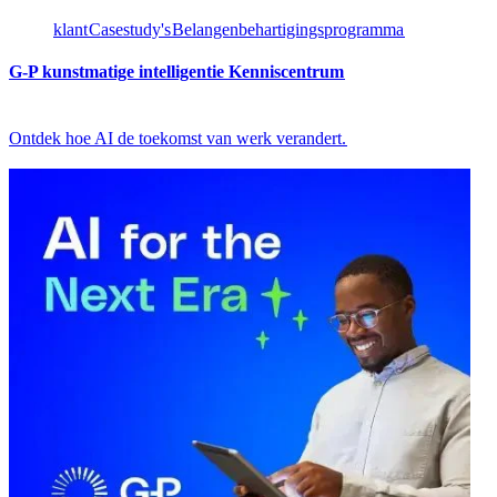
klant​​
Casestudy's​​
Belangenbehartigingsprogramma​​
G-P kunstmatige intelligentie Kenniscentrum​​
Ontdek hoe AI de toekomst van werk verandert.​​