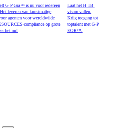
 G-P Gia™ is nu voor iedereen
Laat het H-1B-
leveren van kunstmatige
visum vallen.
r agenten voor wereldwijde
Krijg toegang tot
ES-compliance op grote
toptalent met G-P
 nu!​​
EOR™.​​