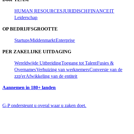
HUMAN RESOURCES​​
JURIDISCH​​
FINANCE​​
IT​​
Leiderschap​​
OP BEDRIJFSGROOTTE​​
Startups​​
Middenmarkt​​
Enterprise​​
PER ZAKELIJKE UITDAGING​​
Wereldwijde Uitbreiding​​
Toegang tot Talent​​
Fusies &
Overnames​​
Verhuizing van werknemers​​
Conversie van de
zzp'er​​
Afwikkeling van de entiteit​​
Aannemen in 180+ landen​​
G-P ondersteunt u overal waar u zaken doet.​​