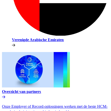
Verenigde Arabische Emiraten​​
Overzicht van partners​​
Onze Employer of Record-oplossingen werken met de beste HCM-