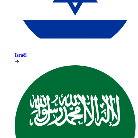
Israël​​