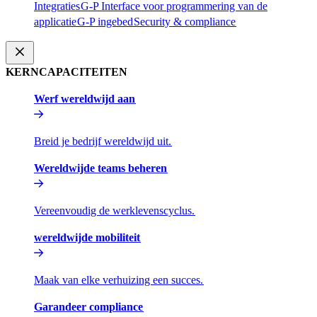
Integraties​​
G-P Interface voor programmering van de
applicatie​​
G-P ingebed​​
Security & compliance​​
KERNCAPACITEITEN​​
Werf wereldwijd aan​​
Breid je bedrijf wereldwijd uit.​​
Wereldwijde teams beheren​​
Vereenvoudig de werklevenscyclus.​​
wereldwijde mobiliteit​​
Maak van elke verhuizing een succes.​​
Garandeer compliance​​