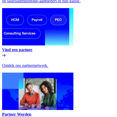
en salarisadministratie-aanbieders in hun klasse.​​
Vind een partner​​
Ontdek ons partnernetwerk.​​
Partner Worden​​