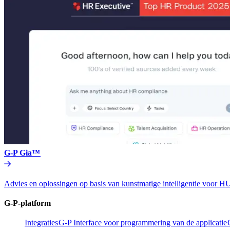
G-P Gia™​​
Advies en oplossingen op basis van kunstmatige intelligentie vo
G-P-platform​​
Integraties​​
G-P Interface voor programmering van de applicatie​​