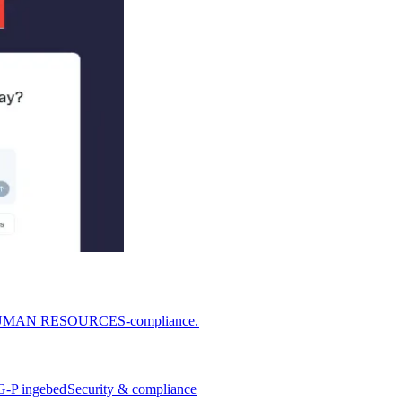
or HUMAN RESOURCES-compliance.​​
G-P ingebed​​
Security & compliance​​