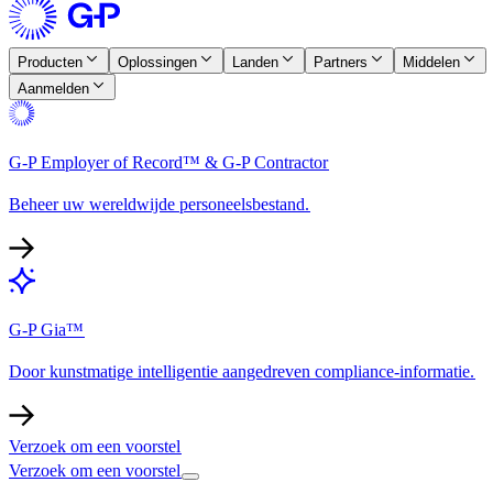
Producten​​
Oplossingen​​
Landen​​
Partners​​
Middelen​​
Aanmelden​​
G-P Employer of Record™ & G-P Contractor​​
Beheer uw wereldwijde personeelsbestand.​​
G-P Gia™​​
Door kunstmatige intelligentie aangedreven compliance-informatie.​​
Verzoek om een voorstel​​
Verzoek om een voorstel​​