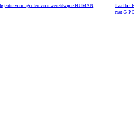
 voor agenten voor wereldwijde HUMAN
Laat het H-1B-visum v
met G-P EOR™.​​