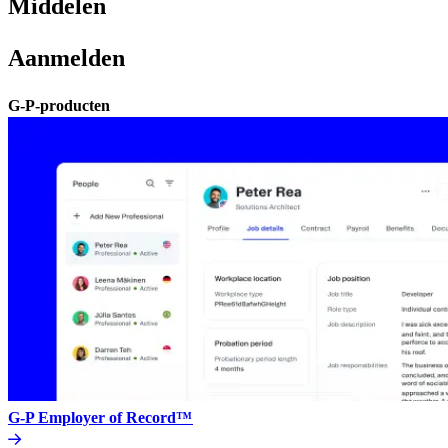
Middelen​​
Aanmelden​​
G-P-producten​​
G-P Employer of Record™​​