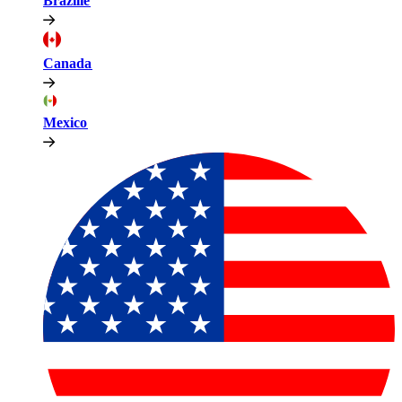
Brazilië​​
Canada​​
Mexico​​