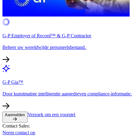
G-P Employer of Record™ & G-P Contractor​​
Beheer uw wereldwijde personeelsbestand.​​
G-P Gia™​​
Door kunstmatige intelligentie aangedreven compliance-informatie.​​
Verzoek om een voorstel​​
Aanmelden​​
Contact Sales:​​
Neem contact op​​