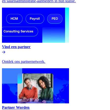
en salarisadministratie-aanbieders in hun klasse.​​
Vind een partner​​
Ontdek ons partnernetwerk.​​
Partner Worden​​