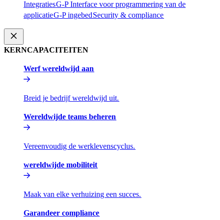
Integraties​​
G-P Interface voor programmering van de
applicatie​​
G-P ingebed​​
Security & compliance​​
KERNCAPACITEITEN​​
Werf wereldwijd aan​​
Breid je bedrijf wereldwijd uit.​​
Wereldwijde teams beheren​​
Vereenvoudig de werklevenscyclus.​​
wereldwijde mobiliteit​​
Maak van elke verhuizing een succes.​​
Garandeer compliance​​