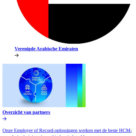
Verenigde Arabische Emiraten​​
Overzicht van partners​​
Onze Employer of Record-oplossingen werken met de beste HCM-