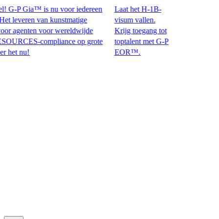
 G-P Gia™ is nu voor iedereen
Laat het H-1B-
leveren van kunstmatige
visum vallen.
r agenten voor wereldwijde
Krijg toegang tot
ES-compliance op grote
toptalent met G-P
 nu!​​
EOR™.​​