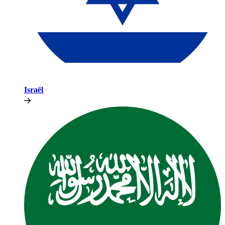
Israël​​