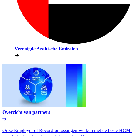
Verenigde Arabische Emiraten​​
Overzicht van partners​​
Onze Employer of Record-oplossingen werken met de beste HCM-