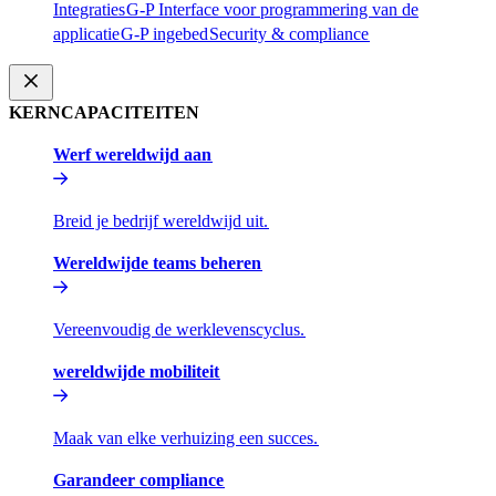
Integraties​​
G-P Interface voor programmering van de
applicatie​​
G-P ingebed​​
Security & compliance​​
KERNCAPACITEITEN​​
Werf wereldwijd aan​​
Breid je bedrijf wereldwijd uit.​​
Wereldwijde teams beheren​​
Vereenvoudig de werklevenscyclus.​​
wereldwijde mobiliteit​​
Maak van elke verhuizing een succes.​​
Garandeer compliance​​