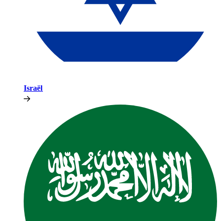
Israël​​