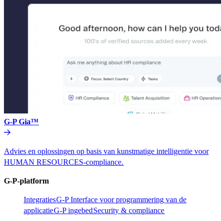
G-P Gia™​​
Advies en oplossingen op basis van kunstmatige intelligentie voor
HUMAN RESOURCES-compliance.​​
G-P-platform​​
Integraties​​
G-P Interface voor programmering van de
applicatie​​
G-P ingebed​​
Security & compliance​​