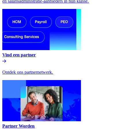
en salarisadministratie-aanbieders in hun klasse.​​
Vind een partner​​
Ontdek ons partnernetwerk.​​
Partner Worden​​