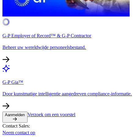
G-P Employer of Record™ & G-P Contractor​​
Beheer uw wereldwijde personeelsbestand.​​
G-P Gia™​​
Door kunstmatige intelligentie aangedreven compliance-informatie.​​
Verzoek om een voorstel​​
Aanmelden​​
Contact Sales:​​
Neem contact op​​