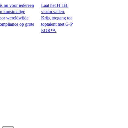
u voor iedereen
Laat het H-1B-
nstmatige
visum vallen.
 wereldwijde
Krijg toegang tot
ce op grote
toptalent met G-P
EOR™.​​