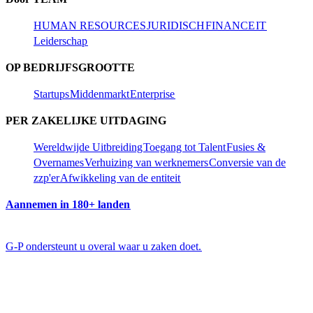
HUMAN RESOURCES​​
JURIDISCH​​
FINANCE​​
IT​​
Leiderschap​​
OP BEDRIJFSGROOTTE​​
Startups​​
Middenmarkt​​
Enterprise​​
PER ZAKELIJKE UITDAGING​​
Wereldwijde Uitbreiding​​
Toegang tot Talent​​
Fusies &
Overnames​​
Verhuizing van werknemers​​
Conversie van de
zzp'er​​
Afwikkeling van de entiteit​​
Aannemen in 180+ landen​​
G-P ondersteunt u overal waar u zaken doet.​​