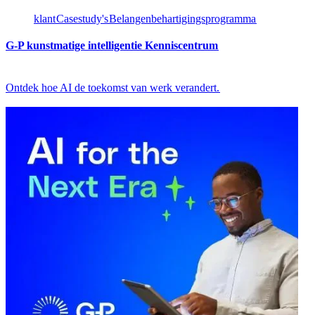
klant​​
Casestudy's​​
Belangenbehartigingsprogramma​​
G-P kunstmatige intelligentie Kenniscentrum​​
Ontdek hoe AI de toekomst van werk verandert.​​