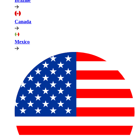
Brazilië​​
Canada​​
Mexico​​