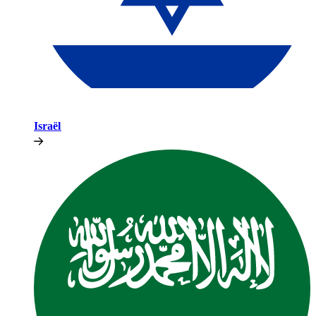
Israël​​