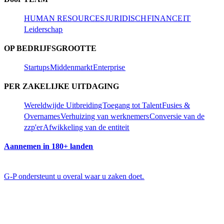
HUMAN RESOURCES​​
JURIDISCH​​
FINANCE​​
IT​​
Leiderschap​​
OP BEDRIJFSGROOTTE​​
Startups​​
Middenmarkt​​
Enterprise​​
PER ZAKELIJKE UITDAGING​​
Wereldwijde Uitbreiding​​
Toegang tot Talent​​
Fusies &
Overnames​​
Verhuizing van werknemers​​
Conversie van de
zzp'er​​
Afwikkeling van de entiteit​​
Aannemen in 180+ landen​​
G-P ondersteunt u overal waar u zaken doet.​​