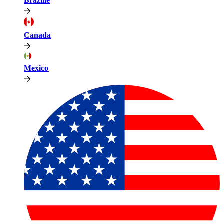
Brazilië​​
Canada​​
Mexico​​