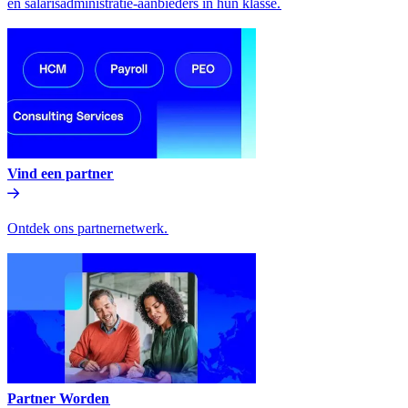
en salarisadministratie-aanbieders in hun klasse.​​
Vind een partner​​
Ontdek ons partnernetwerk.​​
Partner Worden​​