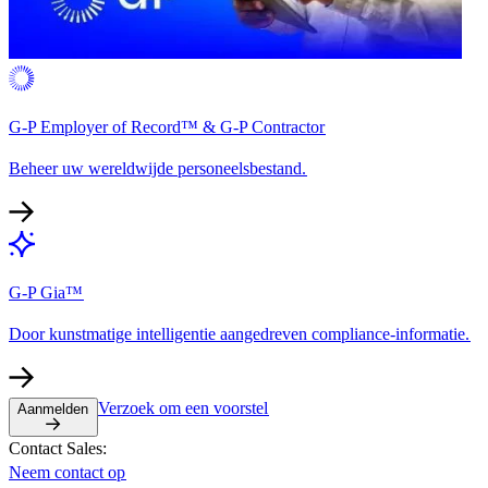
G-P Employer of Record™ & G-P Contractor​​
Beheer uw wereldwijde personeelsbestand.​​
G-P Gia™​​
Door kunstmatige intelligentie aangedreven compliance-informatie.​​
Verzoek om een voorstel​​
Aanmelden​​
Contact Sales:​​
Neem contact op​​