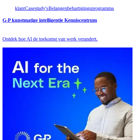
klant​​
Casestudy's​​
Belangenbehartigingsprogramma​​
G-P kunstmatige intelligentie Kenniscentrum​​
Ontdek hoe AI de toekomst van werk verandert.​​