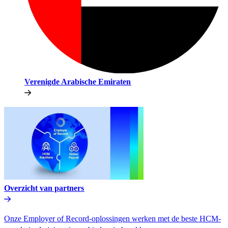
Verenigde Arabische Emiraten​​
Overzicht van partners​​
Onze Employer of Record-oplossingen werken met de beste HCM-