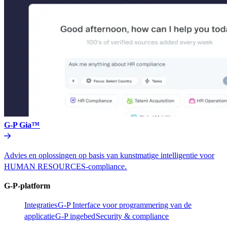
G-P Gia™​​
Advies en oplossingen op basis van kunstmatige intelligentie voor
HUMAN RESOURCES-compliance.​​
G-P-platform​​
Integraties​​
G-P Interface voor programmering van de
applicatie​​
G-P ingebed​​
Security & compliance​​