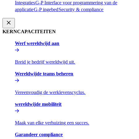
Integraties​​
G-P Interface voor programmering van de
applicatie​​
G-P ingebed​​
Security & compliance​​
KERNCAPACITEITEN​​
Werf wereldwijd aan​​
Breid je bedrijf wereldwijd uit.​​
Wereldwijde teams beheren​​
Vereenvoudig de werklevenscyclus.​​
wereldwijde mobiliteit​​
Maak van elke verhuizing een succes.​​
Garandeer compliance​​