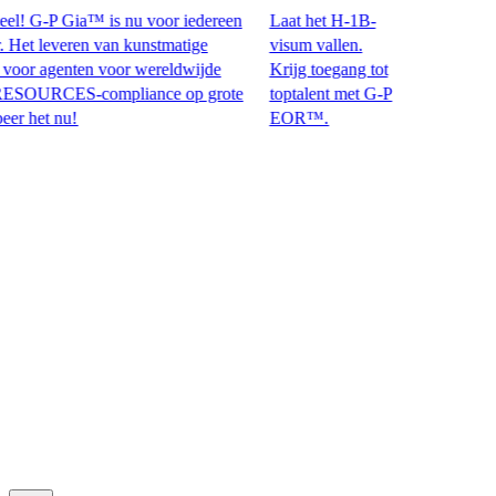
! G-P Gia™ is nu voor iedereen
Laat het H-1B-
t leveren van kunstmatige
visum vallen.
or agenten voor wereldwijde
Krijg toegang tot
CES-compliance op grote
toptalent met G-P
et nu!​​
EOR™.​​