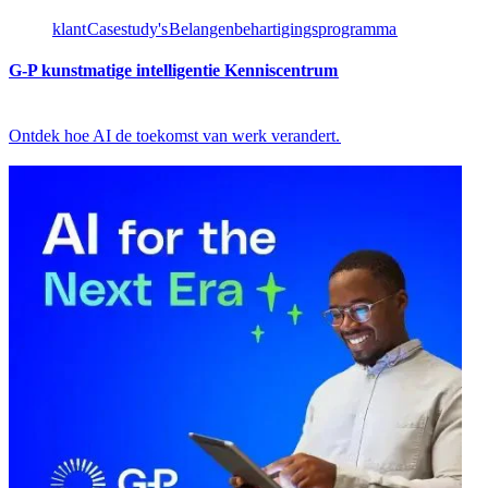
klant​​
Casestudy's​​
Belangenbehartigingsprogramma​​
G-P kunstmatige intelligentie Kenniscentrum​​
Ontdek hoe AI de toekomst van werk verandert.​​