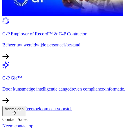
G-P Employer of Record™ & G-P Contractor​​
Beheer uw wereldwijde personeelsbestand.​​
G-P Gia™​​
Door kunstmatige intelligentie aangedreven compliance-informatie.​​
Verzoek om een voorstel​​
Aanmelden​​
Contact Sales:​​
Neem contact op​​