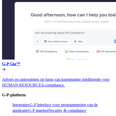
G-P Gia™​​
Advies en oplossingen op basis van kunstmatige intelligentie voor
HUMAN RESOURCES-compliance.​​
G-P-platform​​
Integraties​​
G-P Interface voor programmering van de
applicatie​​
G-P ingebed​​
Security & compliance​​