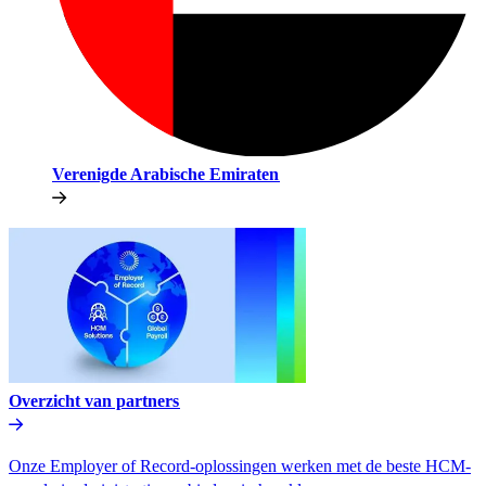
Verenigde Arabische Emiraten​​
Overzicht van partners​​
Onze Employer of Record-oplossingen werken met de beste HCM-