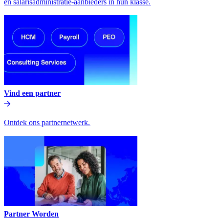
en salarisadministratie-aanbieders in hun klasse.​​
Vind een partner​​
Ontdek ons partnernetwerk.​​
Partner Worden​​