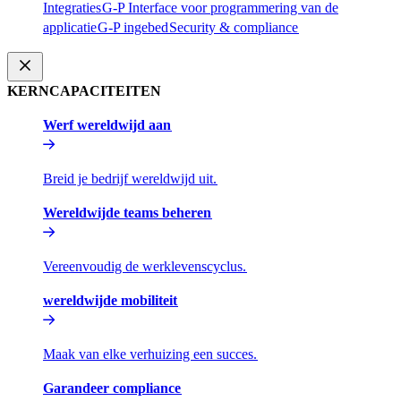
Integraties​​
G-P Interface voor programmering van de
applicatie​​
G-P ingebed​​
Security & compliance​​
KERNCAPACITEITEN​​
Werf wereldwijd aan​​
Breid je bedrijf wereldwijd uit.​​
Wereldwijde teams beheren​​
Vereenvoudig de werklevenscyclus.​​
wereldwijde mobiliteit​​
Maak van elke verhuizing een succes.​​
Garandeer compliance​​