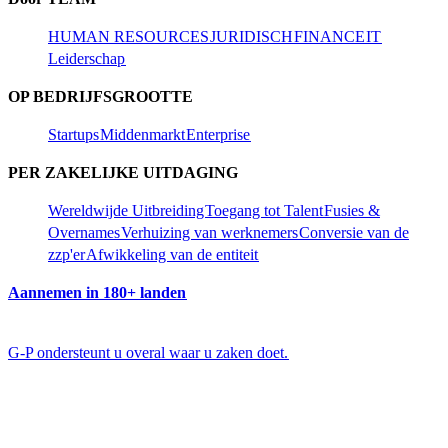
HUMAN RESOURCES​​
JURIDISCH​​
FINANCE​​
IT​​
Leiderschap​​
OP BEDRIJFSGROOTTE​​
Startups​​
Middenmarkt​​
Enterprise​​
PER ZAKELIJKE UITDAGING​​
Wereldwijde Uitbreiding​​
Toegang tot Talent​​
Fusies &
Overnames​​
Verhuizing van werknemers​​
Conversie van de
zzp'er​​
Afwikkeling van de entiteit​​
Aannemen in 180+ landen​​
G-P ondersteunt u overal waar u zaken doet.​​