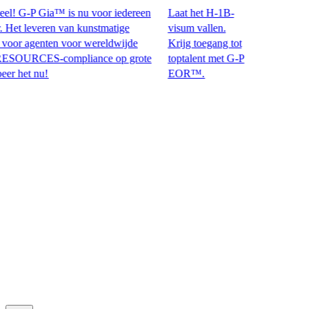
! G-P Gia™ is nu voor iedereen
Laat het H-1B-
t leveren van kunstmatige
visum vallen.
or agenten voor wereldwijde
Krijg toegang tot
CES-compliance op grote
toptalent met G-P
et nu!​​
EOR™.​​