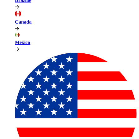
Brazilië​​
Canada​​
Mexico​​