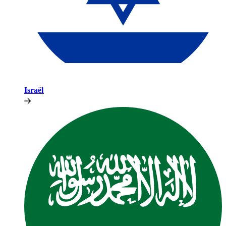
Israël​​