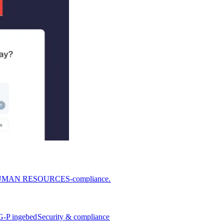
or HUMAN RESOURCES-compliance.​​
G-P ingebed​​
Security & compliance​​