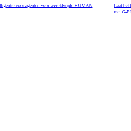
e voor agenten voor wereldwijde HUMAN
Laat het H-1B-visum 
met G-P EOR™.​​