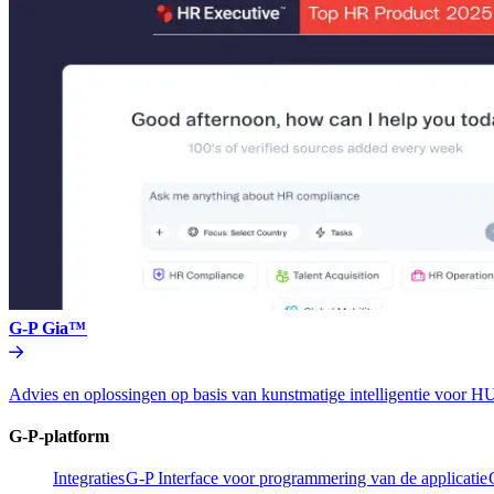
G-P Gia™​​
Advies en oplossingen op basis van kunstmatige intelligentie vo
G-P-platform​​
Integraties​​
G-P Interface voor programmering van de applicatie​​