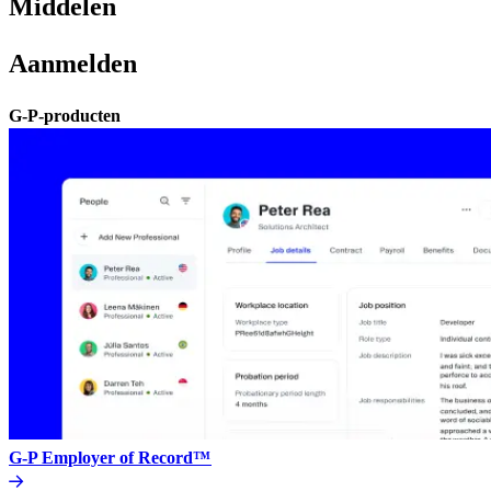
Middelen​​
Aanmelden​​
G-P-producten​​
G-P Employer of Record™​​