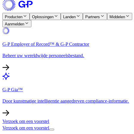
Producten​​
Oplossingen​​
Landen​​
Partners​​
Middelen​​
Aanmelden​​
G-P Employer of Record™ & G-P Contractor​​
Beheer uw wereldwijde personeelsbestand.​​
G-P Gia™​​
Door kunstmatige intelligentie aangedreven compliance-informatie.​​
Verzoek om een voorstel​​
Verzoek om een voorstel​​