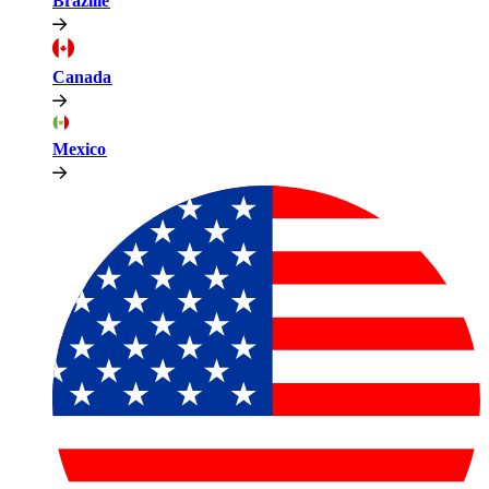
Brazilië​​
Canada​​
Mexico​​