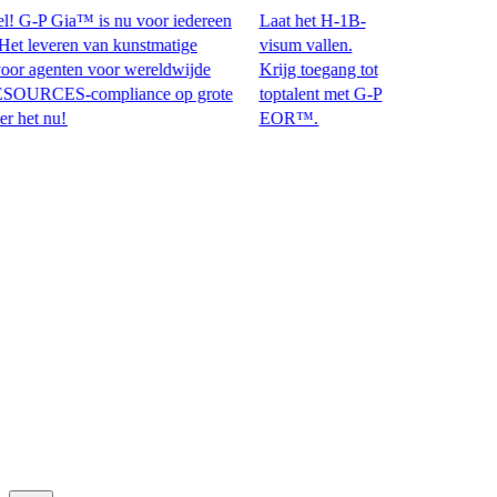
 G-P Gia™ is nu voor iedereen
Laat het H-1B-
leveren van kunstmatige
visum vallen.
r agenten voor wereldwijde
Krijg toegang tot
ES-compliance op grote
toptalent met G-P
 nu!​​
EOR™.​​