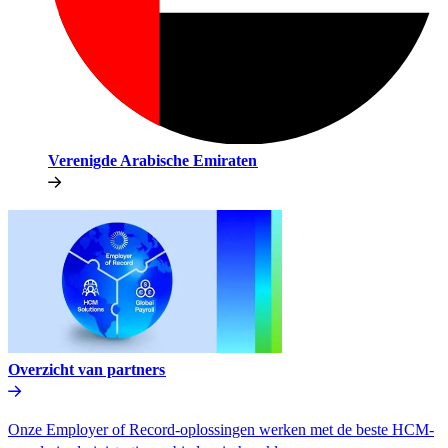
Verenigde Arabische Emiraten​​
Overzicht van partners​​
Onze Employer of Record-oplossingen werken met de beste HCM-