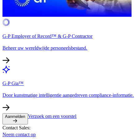
G-P Employer of Record™ & G-P Contractor​​
Beheer uw wereldwijde personeelsbestand.​​
G-P Gia™​​
Door kunstmatige intelligentie aangedreven compliance-informatie.​​
Verzoek om een voorstel​​
Aanmelden​​
Contact Sales:​​
Neem contact op​​