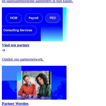
en salarisadministratie-aanbieders in hun klasse.​​
Vind een partner​​
Ontdek ons partnernetwerk.​​
Partner Worden​​