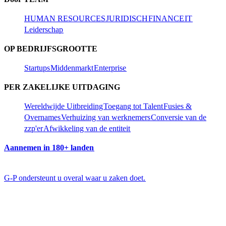
HUMAN RESOURCES​​
JURIDISCH​​
FINANCE​​
IT​​
Leiderschap​​
OP BEDRIJFSGROOTTE​​
Startups​​
Middenmarkt​​
Enterprise​​
PER ZAKELIJKE UITDAGING​​
Wereldwijde Uitbreiding​​
Toegang tot Talent​​
Fusies &
Overnames​​
Verhuizing van werknemers​​
Conversie van de
zzp'er​​
Afwikkeling van de entiteit​​
Aannemen in 180+ landen​​
G-P ondersteunt u overal waar u zaken doet.​​