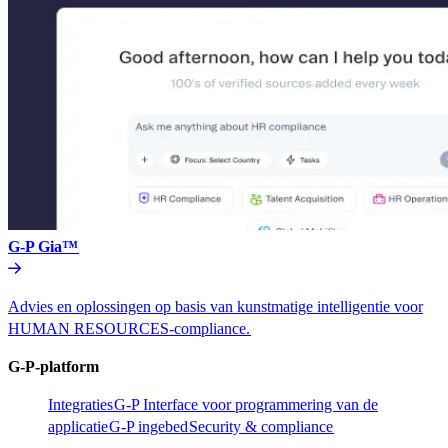
G-P Gia™​​
Advies en oplossingen op basis van kunstmatige intelligentie voor
HUMAN RESOURCES-compliance.​​
G-P-platform​​
Integraties​​
G-P Interface voor programmering van de
applicatie​​
G-P ingebed​​
Security & compliance​​