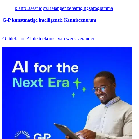
klant​​
Casestudy's​​
Belangenbehartigingsprogramma​​
G-P kunstmatige intelligentie Kenniscentrum​​
Ontdek hoe AI de toekomst van werk verandert.​​