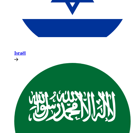
Israël​​