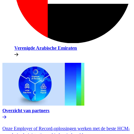
Verenigde Arabische Emiraten​​
Overzicht van partners​​
Onze Employer of Record-oplossingen werken met de beste HCM-