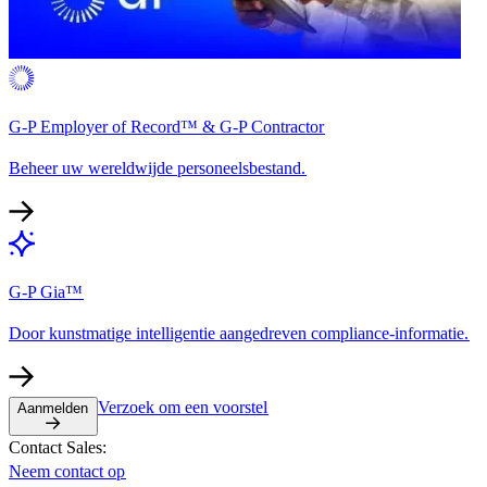
G-P Employer of Record™ & G-P Contractor​​
Beheer uw wereldwijde personeelsbestand.​​
G-P Gia™​​
Door kunstmatige intelligentie aangedreven compliance-informatie.​​
Verzoek om een voorstel​​
Aanmelden​​
Contact Sales:​​
Neem contact op​​