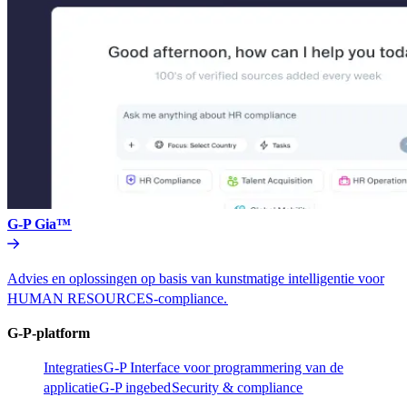
G-P Gia™​​
Advies en oplossingen op basis van kunstmatige intelligentie voor
HUMAN RESOURCES-compliance.​​
G-P-platform​​
Integraties​​
G-P Interface voor programmering van de
applicatie​​
G-P ingebed​​
Security & compliance​​