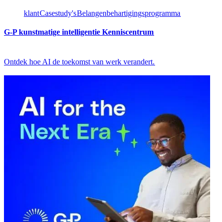
klant​​
Casestudy's​​
Belangenbehartigingsprogramma​​
G-P kunstmatige intelligentie Kenniscentrum​​
Ontdek hoe AI de toekomst van werk verandert.​​