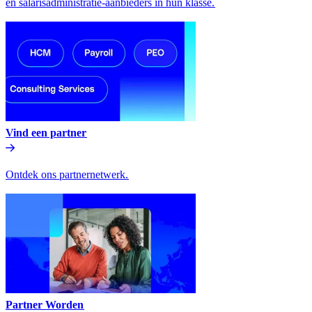
en salarisadministratie-aanbieders in hun klasse.​​
Vind een partner​​
Ontdek ons partnernetwerk.​​
Partner Worden​​