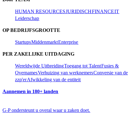
HUMAN RESOURCES​​
JURIDISCH​​
FINANCE​​
IT​​
Leiderschap​​
OP BEDRIJFSGROOTTE​​
Startups​​
Middenmarkt​​
Enterprise​​
PER ZAKELIJKE UITDAGING​​
Wereldwijde Uitbreiding​​
Toegang tot Talent​​
Fusies &
Overnames​​
Verhuizing van werknemers​​
Conversie van de
zzp'er​​
Afwikkeling van de entiteit​​
Aannemen in 180+ landen​​
G-P ondersteunt u overal waar u zaken doet.​​