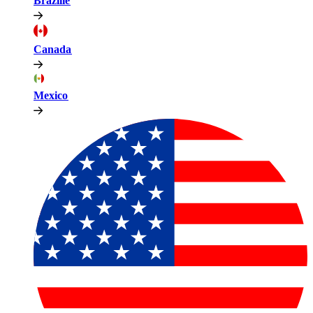
Brazilië​​
Canada​​
Mexico​​