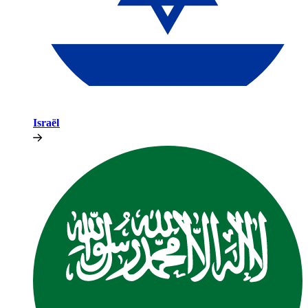
Israël​​