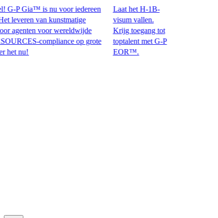
G-P Gia™ is nu voor iedereen
Laat het H-1B-
leveren van kunstmatige
visum vallen.
 agenten voor wereldwijde
Krijg toegang tot
ES-compliance op grote
toptalent met G-P
 nu!​​
EOR™.​​