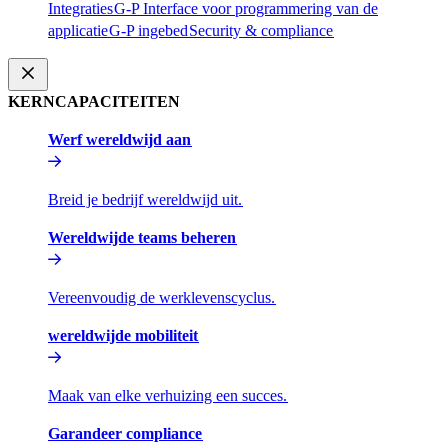
Integraties​​
G-P Interface voor programmering van de
applicatie​​
G-P ingebed​​
Security & compliance​​
KERNCAPACITEITEN​​
Werf wereldwijd aan​​
Breid je bedrijf wereldwijd uit.​​
Wereldwijde teams beheren​​
Vereenvoudig de werklevenscyclus.​​
wereldwijde mobiliteit​​
Maak van elke verhuizing een succes.​​
Garandeer compliance​​