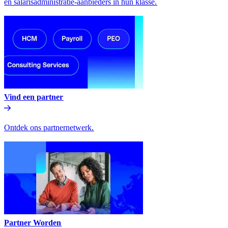
en salarisadministratie-aanbieders in hun klasse.​​
Vind een partner​​
Ontdek ons partnernetwerk.​​
Partner Worden​​