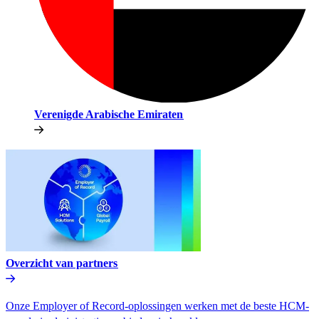
Verenigde Arabische Emiraten​​
Overzicht van partners​​
Onze Employer of Record-oplossingen werken met de beste HCM-