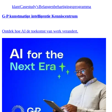
klant​​
Casestudy's​​
Belangenbehartigingsprogramma​​
G-P kunstmatige intelligentie Kenniscentrum​​
Ontdek hoe AI de toekomst van werk verandert.​​