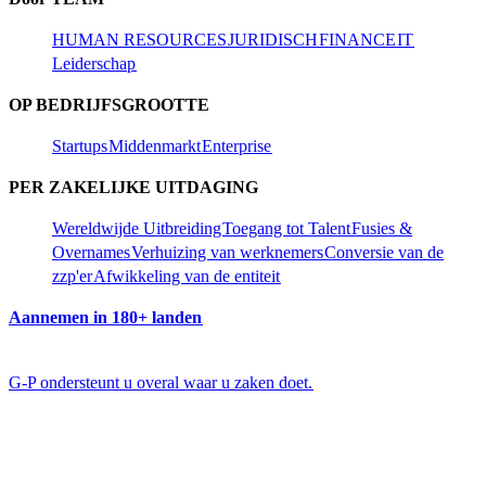
HUMAN RESOURCES​​
JURIDISCH​​
FINANCE​​
IT​​
Leiderschap​​
OP BEDRIJFSGROOTTE​​
Startups​​
Middenmarkt​​
Enterprise​​
PER ZAKELIJKE UITDAGING​​
Wereldwijde Uitbreiding​​
Toegang tot Talent​​
Fusies &
Overnames​​
Verhuizing van werknemers​​
Conversie van de
zzp'er​​
Afwikkeling van de entiteit​​
Aannemen in 180+ landen​​
G-P ondersteunt u overal waar u zaken doet.​​