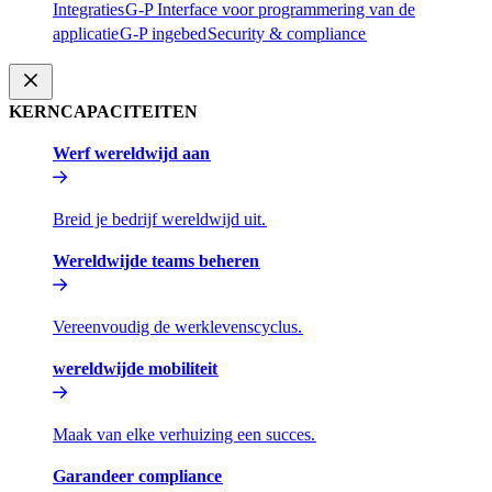
Integraties​​
G-P Interface voor programmering van de
applicatie​​
G-P ingebed​​
Security & compliance​​
KERNCAPACITEITEN​​
Werf wereldwijd aan​​
Breid je bedrijf wereldwijd uit.​​
Wereldwijde teams beheren​​
Vereenvoudig de werklevenscyclus.​​
wereldwijde mobiliteit​​
Maak van elke verhuizing een succes.​​
Garandeer compliance​​