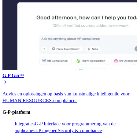
G-P Gia™​​
Advies en oplossingen op basis van kunstmatige intelligentie voor
HUMAN RESOURCES-compliance.​​
G-P-platform​​
Integraties​​
G-P Interface voor programmering van de
applicatie​​
G-P ingebed​​
Security & compliance​​