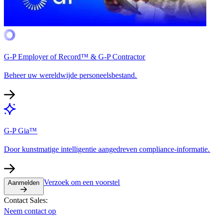
G-P Employer of Record™ & G-P Contractor​​
Beheer uw wereldwijde personeelsbestand.​​
G-P Gia™​​
Door kunstmatige intelligentie aangedreven compliance-informatie.​​
Verzoek om een voorstel​​
Aanmelden​​
Contact Sales:​​
Neem contact op​​