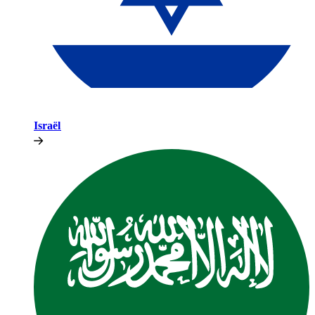
Israël​​