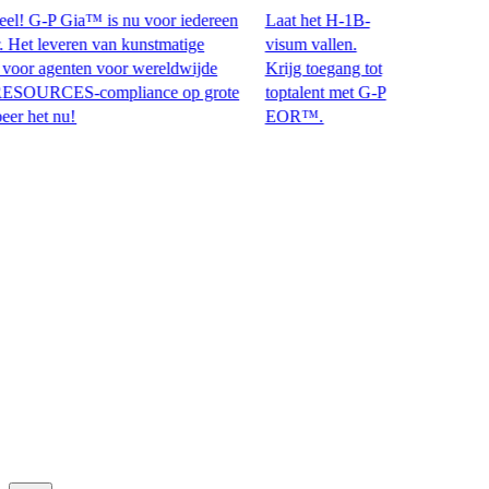
! G-P Gia™ is nu voor iedereen
Laat het H-1B-
t leveren van kunstmatige
visum vallen.
or agenten voor wereldwijde
Krijg toegang tot
CES-compliance op grote
toptalent met G-P
t nu!​​
EOR™.​​