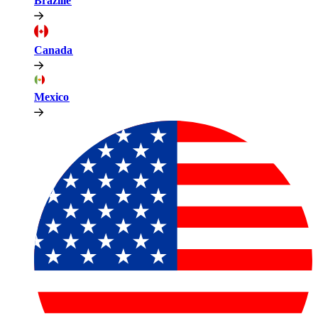
Brazilië​​
Canada​​
Mexico​​