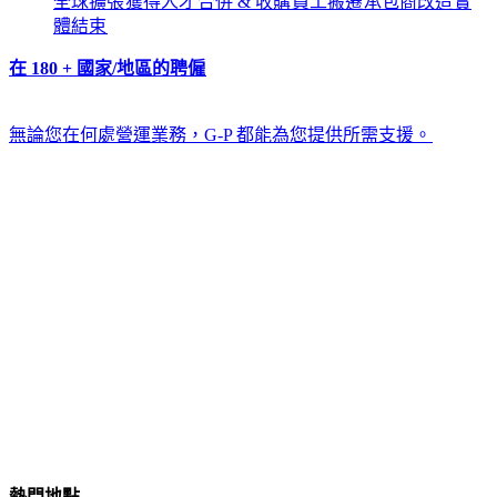
全球擴張​​
獲得人才​​
合併 & 收購​​
員工搬遷​​
承包商改造​​
實
體結束​​
在 180 + 國家/地區的聘僱​​
無論您在何處營運業務，G-P 都能為您提供所需支援。​​
熱門地點​​