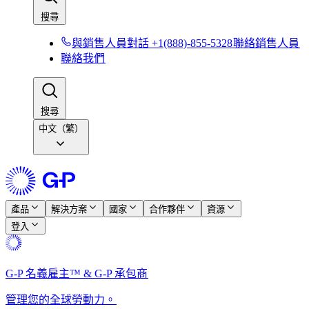
搜尋​​
與銷售人員對話 +1(888)-855-5328​​
聯絡銷售人員​​
聯絡我們​​
搜尋​​
中文（繁）
產品​​
解決方案​​
國家​​
合作夥伴​​
資源​​
登入​​
G-P 名義雇主™ & G-P 承包商​​
管理您的全球勞動力。​​