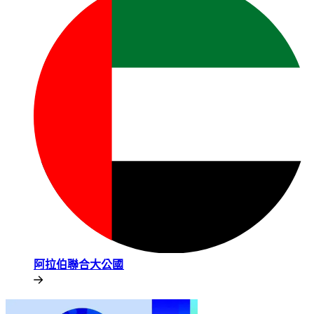
阿拉伯聯合大公國​​