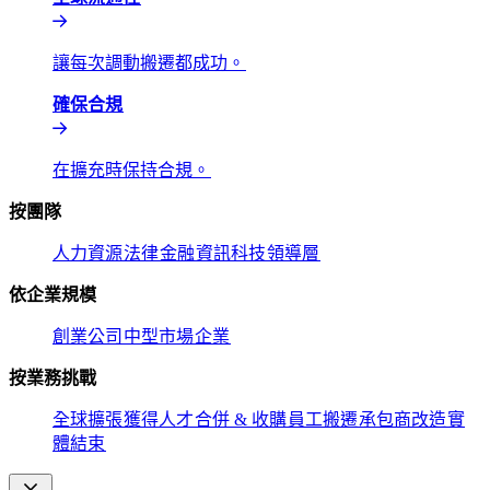
讓每次調動搬遷都成功。​​
確保合規​​
在擴充時保持合規。​​
按團隊​​
人力資源​​
法律​​
金融​​
資訊科技​​
領導層​​
依企業規模​​
創業公司​​
中型市場​​
企業​​
按業務挑戰​​
全球擴張​​
獲得人才​​
合併 & 收購​​
員工搬遷​​
承包商改造​​
實
體結束​​