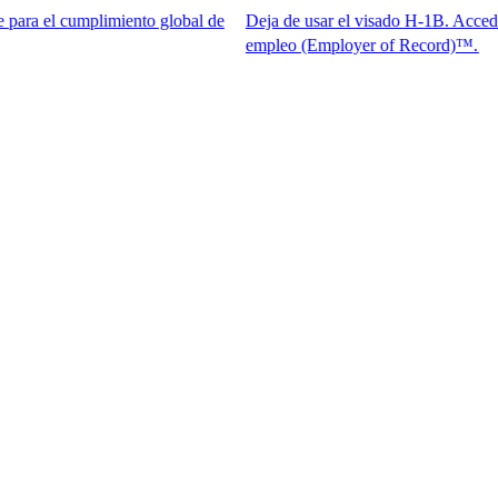
umplimiento global de
Deja de usar el visado H-1B. Accede al mejor t
empleo (Employer of Record)™.​​