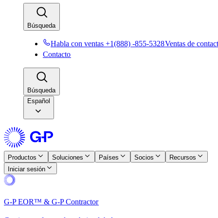
Búsqueda​​
Habla con ventas +1(888) -855-5328​​
Ventas de contacto
Contacto​​
Búsqueda​​
Español
Productos​​
Soluciones​​
Países​​
Socios​​
Recursos​​
Iniciar sesión​​
G-P EOR™ & G-P Contractor​​