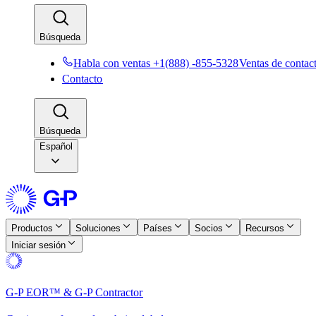
Búsqueda​​
Habla con ventas +1(888) -855-5328​​
Ventas de contacto
Contacto​​
Búsqueda​​
Español
Productos​​
Soluciones​​
Países​​
Socios​​
Recursos​​
Iniciar sesión​​
G-P EOR™ & G-P Contractor​​