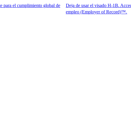
cumplimiento global de
Deja de usar el visado H-1B. Accede al mejor 
empleo (Employer of Record)™.​​