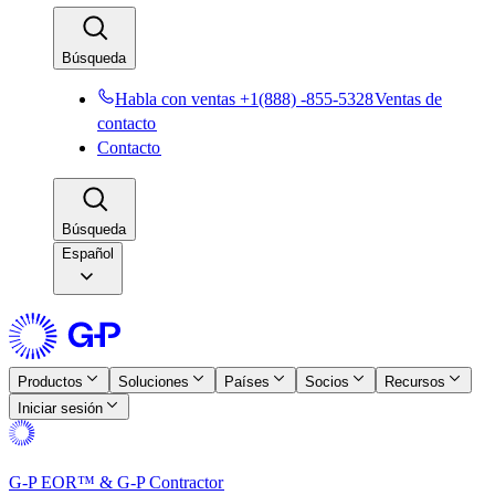
Búsqueda​​
Habla con ventas +1(888) -855-5328​​
Ventas de
contacto​​
Contacto​​
Búsqueda​​
Español
Productos​​
Soluciones​​
Países​​
Socios​​
Recursos​​
Iniciar sesión​​
G-P EOR™ & G-P Contractor​​