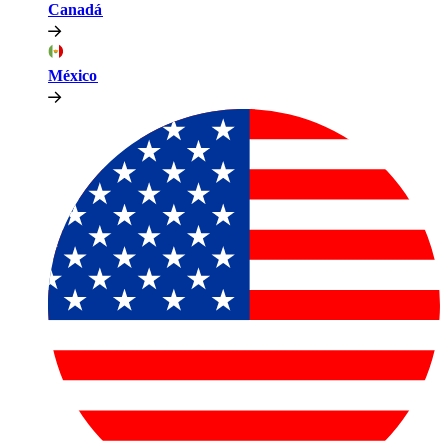
Canadá​​
México​​