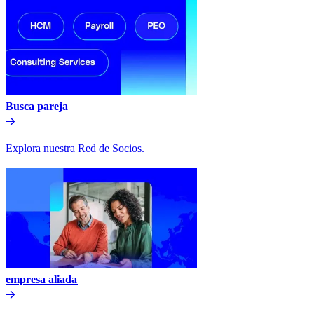
Busca pareja​​
Explora nuestra Red de Socios.​​
empresa aliada​​