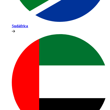
Sudáfrica​​