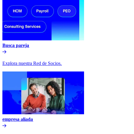
Busca pareja​​
Explora nuestra Red de Socios.​​
empresa aliada​​