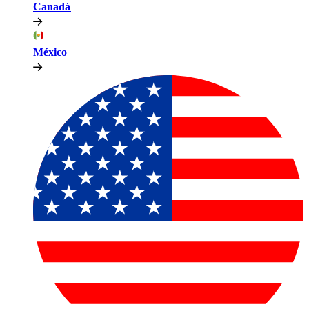
Canadá​​
México​​