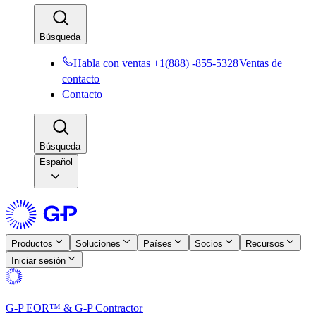
Búsqueda​​
Habla con ventas +1(888) -855-5328​​
Ventas de
contacto​​
Contacto​​
Búsqueda​​
Español
Productos​​
Soluciones​​
Países​​
Socios​​
Recursos​​
Iniciar sesión​​
G-P EOR™ & G-P Contractor​​