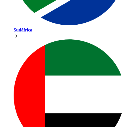
Sudáfrica​​