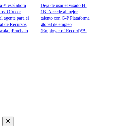
está ahora
Deja de usar el visado H-
Ofrecer
1B. Accede al mejor
gente para el
talento con G-P Plataforma
e Recursos
global de empleo
 ¡Pruébalo
(Employer of Record)™.​​