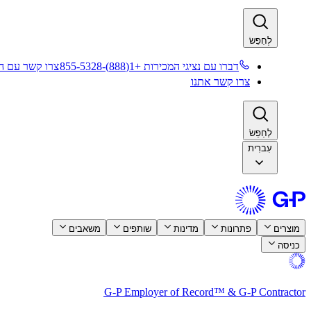
לְחַפֵּשׂ​​
דברו עם נציגי המכירות +1(888)-855-5328​​
צרו קשר עם המ
צרו קשר אתנו​​
לְחַפֵּשׂ​​
עִברִית
מוצרים​​
פתרונות​​
מדינות​​
שותפים​​
משאבים​​
כניסה​​
G-P Employer of Record™ & G-P Contractor​​