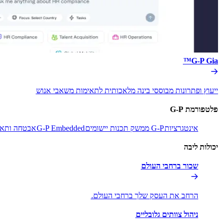
G-P Gia™​​
ייעוץ ופתרונות מבוססי בינה מלאכותית לתאימות משאבי אנוש​​
פלטפורמת G-P​​
אינטגרציות​​
G-P ממשק תכנות יישומים​​
G-P Embedded​​
אבטחה ותאימ
יכולות ליבה​​
שכור ברחבי העולם​​
הרחב את העסק שלך ברחבי העולם.​​
ניהול צוותים גלובליים​​