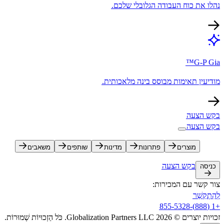
נהלו את כוח העבודה הגלובלי שלכם.​​
G-P Gia™​​
מודיעין תאימות מבוסס בינה מלאכותית.​​
בקש הצעה​​
בקש הצעה​​
מוצרים​​
פתרונות​​
מדינות​​
שותפים​​
משאבים​​
בקש הצעה​​
כניסה​​
צור קשר עם המכירות:​​
לְהִתְקַשֵׁר​​
+1 (888)-855-5328​​
זכויות יוצרים © 2026 Globalization Partners LLC. כֹּל הַזְכוּיוֹת שְׁמוּרוֹת.​​