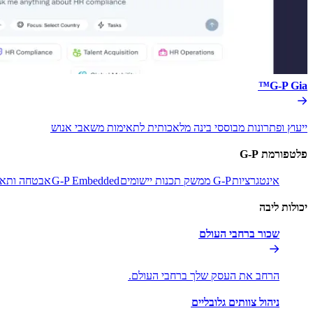
G-P Gia™​​
ייעוץ ופתרונות מבוססי בינה מלאכותית לתאימות משאבי אנוש​​
פלטפורמת G-P​​
אינטגרציות​​
G-P ממשק תכנות יישומים​​
G-P Embedded​​
אבטחה ותאימ
יכולות ליבה​​
שכור ברחבי העולם​​
הרחב את העסק שלך ברחבי העולם.​​
ניהול צוותים גלובליים​​