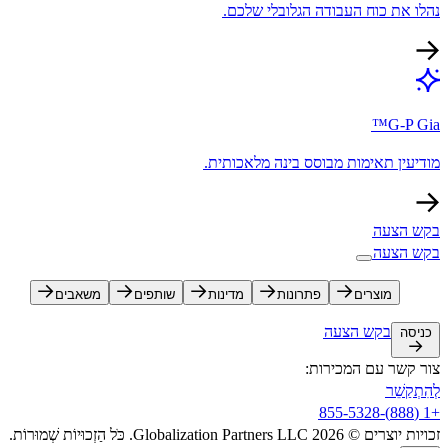
נהלו את כוח העבודה הגלובלי שלכם.​​
G-P Gia™​​
מודיעין תאימות מבוסס בינה מלאכותית.​​
בקש הצעה​​
בקש הצעה​​
מוצרים​​
פתרונות​​
מדינות​​
שותפים​​
משאבים​​
בקש הצעה​​
כניסה​​
צור קשר עם המכירות:​​
לְהִתְקַשֵׁר​​
+1 (888)-855-5328​​
זכויות יוצרים © 2026 Globalization Partners LLC. כֹּל הַזְכוּיוֹת שְׁמוּרוֹת.​​