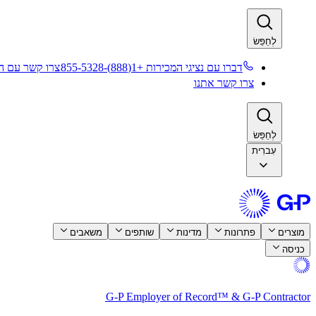
לְחַפֵּשׂ​​
דברו עם נציגי המכירות +1(888)-855-5328​​
צרו קשר עם המ
צרו קשר אתנו​​
לְחַפֵּשׂ​​
עִברִית
מוצרים​​
פתרונות​​
מדינות​​
שותפים​​
משאבים​​
כניסה​​
G-P Employer of Record™ & G-P Contractor​​