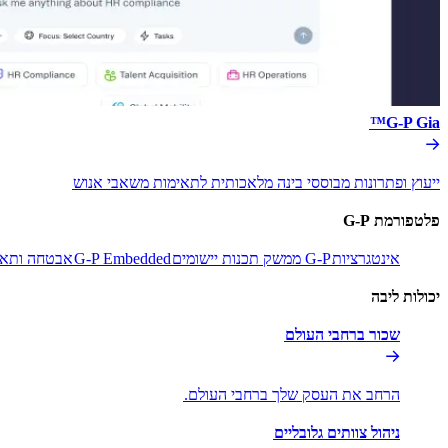
G-P Gia™​​
ייעוץ ופתרונות מבוססי בינה מלאכותית לתאימות משאבי אנוש​​
פלטפורמת G-P​​
אינטגרציות​​
G-P ממשק תכנות יישומים​​
G-P Embedded​​
אבטחה ותאימ
יכולות ליבה​​
שכור ברחבי העולם​​
הרחב את העסק שלך ברחבי העולם.​​
ניהול צוותים גלובליים​​