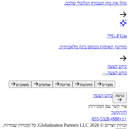
נהלו את כוח העבודה הגלובלי שלכם.​​
G-P Gia™​​
מודיעין תאימות מבוסס בינה מלאכותית.​​
בקש הצעה​​
בקש הצעה​​
מוצרים​​
פתרונות​​
מדינות​​
שותפים​​
משאבים​​
בקש הצעה​​
כניסה​​
צור קשר עם המכירות:​​
לְהִתְקַשֵׁר​​
+1 (888)-855-5328​​
זכויות יוצרים © 2026 Globalization Partners LLC. כֹּל הַזְכוּיוֹת שְׁמוּרוֹת.​​