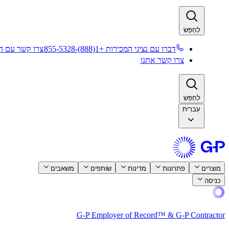
לְחַפֵּשׂ​​
דברו עם נציגי המכירות +1(888)-855-5328​​
צרו קשר עם המ
צרו קשר אתנו​​
לְחַפֵּשׂ​​
עִברִית
מוצרים​​
פתרונות​​
מדינות​​
שותפים​​
משאבים​​
כניסה​​
G-P Employer of Record™ & G-P Contractor​​