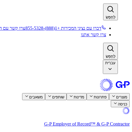
לְחַפֵּשׂ​​
דברו עם נציגי המכירות +1(888)-855-5328​​
צרו קשר עם המ
צרו קשר אתנו​​
לְחַפֵּשׂ​​
עִברִית
מוצרים​​
פתרונות​​
מדינות​​
שותפים​​
משאבים​​
כניסה​​
G-P Employer of Record™ & G-P Contractor​​