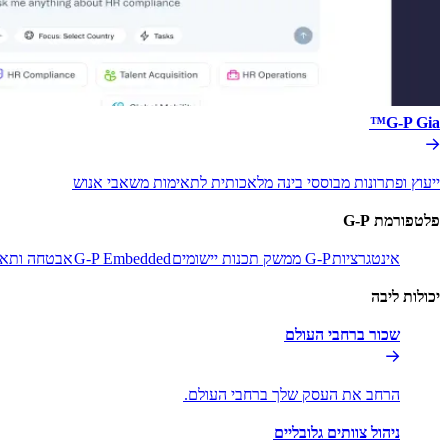
G-P Gia™​​
ייעוץ ופתרונות מבוססי בינה מלאכותית לתאימות משאבי אנוש​​
פלטפורמת G-P​​
אינטגרציות​​
G-P ממשק תכנות יישומים​​
G-P Embedded​​
אבטחה ותאימ
יכולות ליבה​​
שכור ברחבי העולם​​
הרחב את העסק שלך ברחבי העולם.​​
ניהול צוותים גלובליים​​