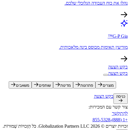
נהלו את כוח העבודה הגלובלי שלכם.​​
G-P Gia™​​
מודיעין תאימות מבוסס בינה מלאכותית.​​
בקש הצעה​​
בקש הצעה​​
מוצרים​​
פתרונות​​
מדינות​​
שותפים​​
משאבים​​
בקש הצעה​​
כניסה​​
צור קשר עם המכירות:​​
לְהִתְקַשֵׁר​​
+1 (888)-855-5328​​
זכויות יוצרים © 2026 Globalization Partners LLC. כֹּל הַזְכוּיוֹת שְׁמוּרוֹת.​​