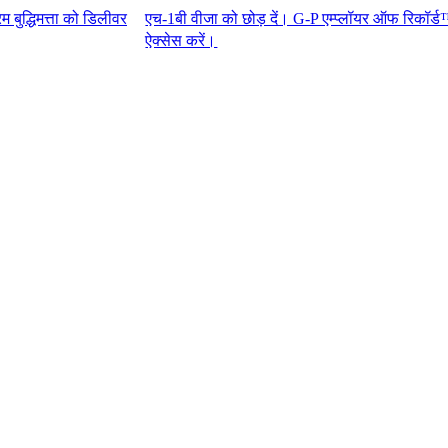
को डिलीवर
एच-1बी वीजा को छोड़ दें। G-P एम्प्लॉयर ऑफ रिकॉर्ड™ के साथ टॉ
ऐक्सेस करें।​​