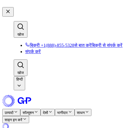
खोज​​
बिक्री +1(888)-855-5328से बात करें​​
बिक्री से संपर्क करें​​
संपर्क करें​​
खोज​​
हिन्दी
उत्पादों​​
सॉल्यूशन​​
देशों​​
भागीदार​​
साधन​​
साइन इन करें​​