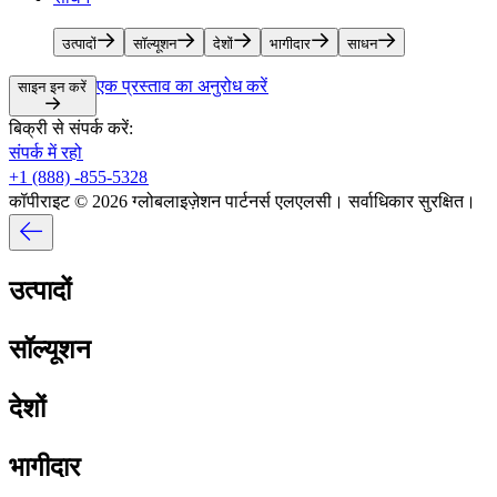
उत्पादों​​
सॉल्यूशन​​
देशों​​
भागीदार​​
साधन​​
एक प्रस्ताव का अनुरोध करें​​
साइन इन करें​​
बिक्री से संपर्क करें:​​
संपर्क में रहो​​
+1 (888) -855-5328​​
कॉपीराइट © 2026 ग्लोबलाइज़ेशन पार्टनर्स एलएलसी। सर्वाधिकार सुरक्षित।​​
उत्पादों​​
सॉल्यूशन​​
देशों​​
भागीदार​​