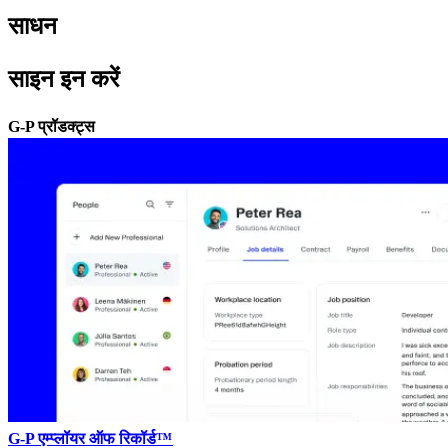
साधन​​
साइन इन करें​​
G-P प्रॉडक्ट्स​​
G-P एम्प्लॉयर ऑफ रिकॉर्ड™​​