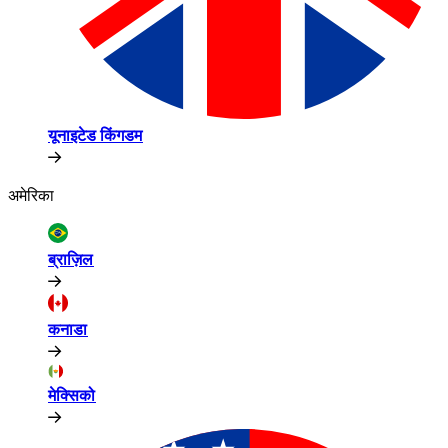
यूनाइटेड किंगडम​​
अमेरिका​​
ब्राज़िल​​
कनाडा​​
मेक्सिको​​