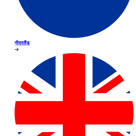
नीदरलैंड​​