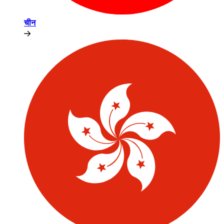
चीन​​