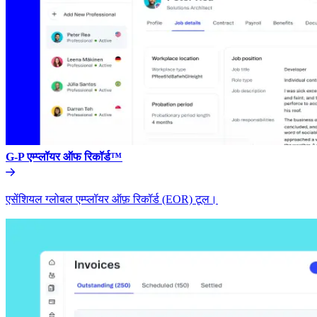
G-P एम्प्लॉयर ऑफ रिकॉर्ड™​​
एसेंशियल ग्लोबल एम्प्लॉयर ऑफ़ रिकॉर्ड (EOR) टूल।​​