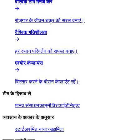
वैश्विक टीम मैनेज करें​​
रोज़गार के जीवन चक्र को सरल बनाएं।​​
वैश्विक गतिशीलता​​
हर स्थान परिवर्तन को सफल बनाएं।​​
एश्योर कंप्लायंस​​
विस्तार करने के दौरान कंप्लाएंट रहें।​​
टीम के हिसाब से​​
मानव संसाधन​​
कानूनी​​
वित्त​​
आईटी​​
नेतृत्व​​
व्यवसाय के आकार के अनुसार​​
स्टार्टअप​​
मिड-बाजार​​
उद्यमिता​​