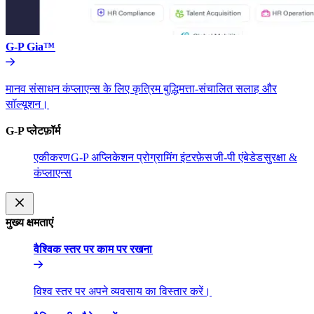
G-P Gia™​​
मानव संसाधन कंप्लाएन्स के लिए कृत्रिम बुद्धिमत्ता-संचालित सलाह और
सॉल्यूशन।​​
G-P प्लेटफ़ॉर्म​​
एकीकरण​​
G-P अप्लिकेशन प्रोग्रामिंग इंटरफ़ेस​​
जी-पी एंबेडेड​​
सुरक्षा &
कंप्लाएन्स​​
मुख्य क्षमताएं​​
वैश्विक स्तर पर काम पर रखना​​
विश्व स्तर पर अपने व्यवसाय का विस्तार करें।​​