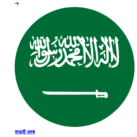
सऊदी अरब​​