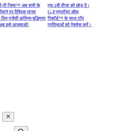
 जिया™ अब सभी के
एच-1बी वीजा को छोड़ दें।
े पर वैश्विक मानव
G-P एम्प्लॉयर ऑफ
ेंसी कृत्रिम बुद्धिमत्ता
रिकॉर्ड™ के साथ टॉप
े आजमाओ!​​
प्रतिभाओं को ऐक्सेस करें।​​