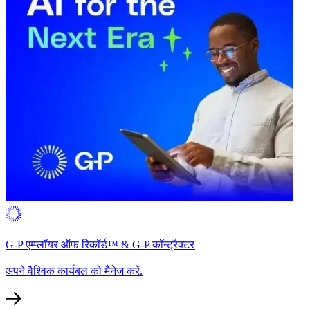
G-P एम्प्लॉयर ऑफ रिकॉर्ड™ & G-P कॉन्ट्रैक्टर​​
अपने वैश्विक कार्यबल को मैनेज करें.​​