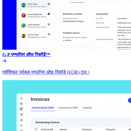
G-P एम्प्लॉयर ऑफ रिकॉर्ड™​​
एसेंशियल ग्लोबल एम्प्लॉयर ऑफ़ रिकॉर्ड (EOR) टूल।​​