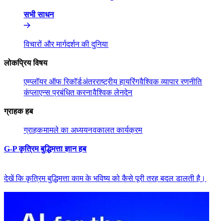
सभी साधन​​
विचारों और मार्गदर्शन की दुनिया​​
लोकप्रिय विषय​​
एम्प्लॉयर ऑफ रिकॉर्ड​​
अंतरराष्ट्रीय हायरिंग​​
वैश्विक व्यापार रणनीति​​
कंप्लाएन्स प्रबंधित करना​​
वैश्विक लेनदेन​​
ग्राहक हब​​
ग्राहक​​
मामले का अध्ययन​​
वकालत कार्यक्रम​​
G-P कृत्रिम बुद्धिमत्ता ज्ञान हब​​
देखें कि कृत्रिम बुद्धिमत्ता काम के भविष्य को कैसे पूरी तरह बदल डालती है।​​