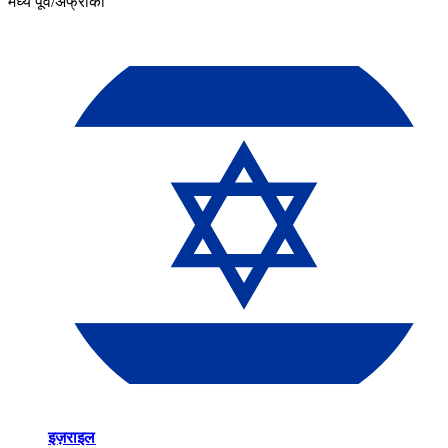
मध्य पूर्व/अफ्रीका​​
इज़राइल​​