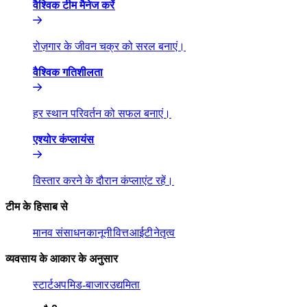
वैश्विक टीम मैनेज करें​​
रोज़गार के जीवन चक्र को सरल बनाएं।​​
वैश्विक गतिशीलता​​
हर स्थान परिवर्तन को सफल बनाएं।​​
एश्योर कंप्लायंस​​
विस्तार करने के दौरान कंप्लाएंट रहें।​​
टीम के हिसाब से​​
मानव संसाधन​​
कानूनी​​
वित्त​​
आईटी​​
नेतृत्व​​
व्यवसाय के आकार के अनुसार​​
स्टार्टअप​​
मिड-बाजार​​
उद्यमिता​​