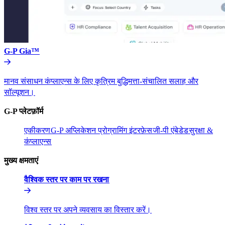
G-P Gia™​​
मानव संसाधन कंप्लाएन्स के लिए कृत्रिम बुद्धिमत्ता-संचालित सलाह और
सॉल्यूशन।​​
G-P प्लेटफ़ॉर्म​​
एकीकरण​​
G-P अप्लिकेशन प्रोग्रामिंग इंटरफ़ेस​​
जी-पी एंबेडेड​​
सुरक्षा &
कंप्लाएन्स​​
मुख्य क्षमताएं​​
वैश्विक स्तर पर काम पर रखना​​
विश्व स्तर पर अपने व्यवसाय का विस्तार करें।​​