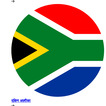
दक्षिण अफ़्रीका​​