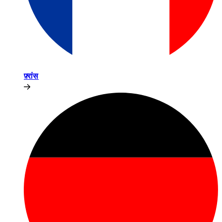
फ़्रांस​​