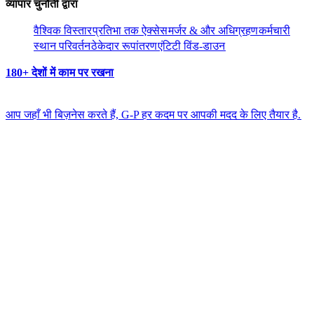
व्यापार चुनौती द्वारा​​
वैश्विक विस्तार​​
प्रतिभा तक ऐक्सेस​​
मर्जर & और अधिग्रहण​​
कर्मचारी
स्थान परिवर्तन​​
ठेकेदार रूपांतरण​​
एंटिटी विंड-डाउन​​
180+ देशों में काम पर रखना​​
आप जहाँ भी बिज़नेस करते हैं, G-P हर कदम पर आपकी मदद के लिए तैयार है.​​