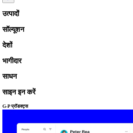
उत्पादों​​
सॉल्यूशन​​
देशों​​
भागीदार​​
साधन​​
साइन इन करें​​
G-P प्रॉडक्ट्स​​