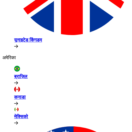
यूनाइटेड किंगडम​​
अमेरिका​​
ब्राज़िल​​
कनाडा​​
मेक्सिको​​