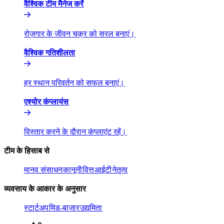
वैश्विक टीम मैनेज करें​​
रोज़गार के जीवन चक्र को सरल बनाएं।​​
वैश्विक गतिशीलता​​
हर स्थान परिवर्तन को सफल बनाएं।​​
एश्योर कंप्लायंस​​
विस्तार करने के दौरान कंप्लाएंट रहें।​​
टीम के हिसाब से​​
मानव संसाधन​​
कानूनी​​
वित्त​​
आईटी​​
नेतृत्व​​
व्यवसाय के आकार के अनुसार​​
स्टार्टअप​​
मिड-बाजार​​
उद्यमिता​​