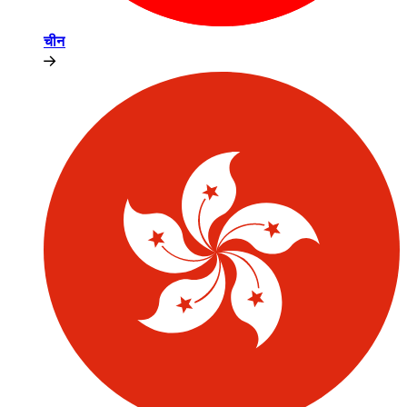
चीन​​