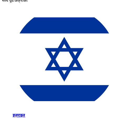
मध्य पूर्व/अफ्रीका​​
इज़राइल​​