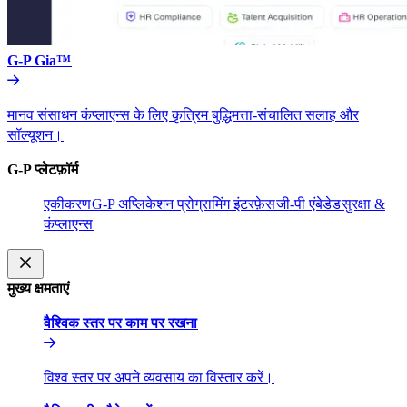
G-P Gia™​​
मानव संसाधन कंप्लाएन्स के लिए कृत्रिम बुद्धिमत्ता-संचालित सलाह और
सॉल्यूशन।​​
G-P प्लेटफ़ॉर्म​​
एकीकरण​​
G-P अप्लिकेशन प्रोग्रामिंग इंटरफ़ेस​​
जी-पी एंबेडेड​​
सुरक्षा &
कंप्लाएन्स​​
मुख्य क्षमताएं​​
वैश्विक स्तर पर काम पर रखना​​
विश्व स्तर पर अपने व्यवसाय का विस्तार करें।​​