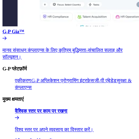
G-P Gia™​​
मानव संसाधन कंप्लाएन्स के लिए कृत्रिम बुद्धिमत्ता-संचालित सलाह और
सॉल्यूशन।​​
G-P प्लेटफ़ॉर्म​​
एकीकरण​​
G-P अप्लिकेशन प्रोग्रामिंग इंटरफ़ेस​​
जी-पी एंबेडेड​​
सुरक्षा &
कंप्लाएन्स​​
मुख्य क्षमताएं​​
वैश्विक स्तर पर काम पर रखना​​
विश्व स्तर पर अपने व्यवसाय का विस्तार करें।​​