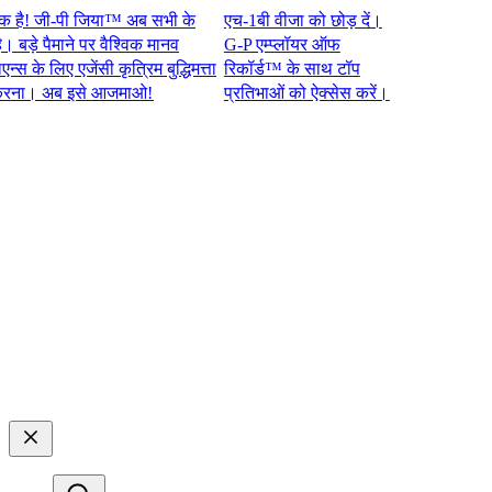
 जी-पी जिया™ अब सभी के
एच-1बी वीजा को छोड़ दें।
े पैमाने पर वैश्विक मानव
G-P एम्प्लॉयर ऑफ
े लिए एजेंसी कृत्रिम बुद्धिमत्ता
रिकॉर्ड™ के साथ टॉप
 अब इसे आजमाओ!​​
प्रतिभाओं को ऐक्सेस करें।​​