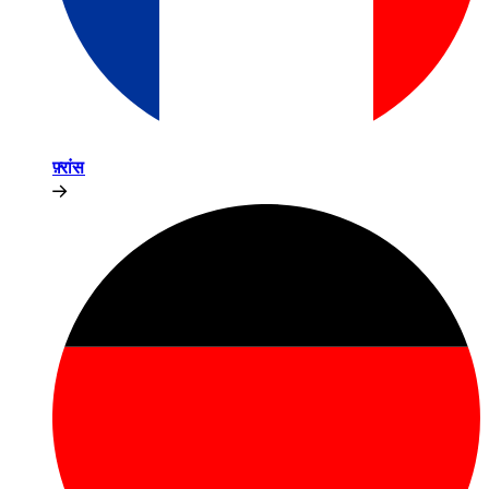
फ़्रांस​​