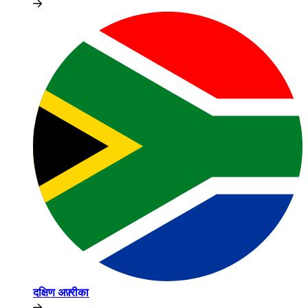
दक्षिण अफ़्रीका​​