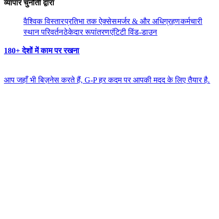
व्यापार चुनौती द्वारा​​
वैश्विक विस्तार​​
प्रतिभा तक ऐक्सेस​​
मर्जर & और अधिग्रहण​​
कर्मचारी
स्थान परिवर्तन​​
ठेकेदार रूपांतरण​​
एंटिटी विंड-डाउन​​
180+ देशों में काम पर रखना​​
आप जहाँ भी बिज़नेस करते हैं, G-P हर कदम पर आपकी मदद के लिए तैयार है.​​