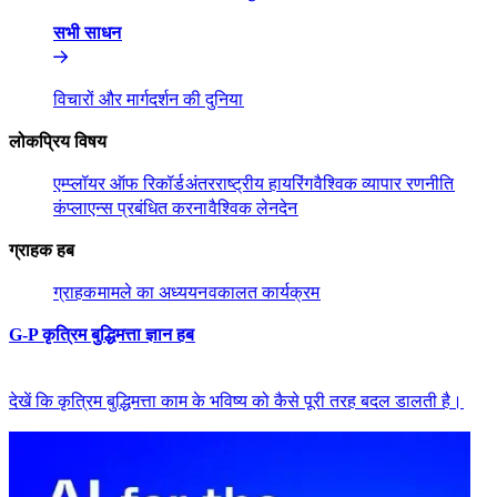
सभी साधन​​
विचारों और मार्गदर्शन की दुनिया​​
लोकप्रिय विषय​​
एम्प्लॉयर ऑफ रिकॉर्ड​​
अंतरराष्ट्रीय हायरिंग​​
वैश्विक व्यापार रणनीति​​
कंप्लाएन्स प्रबंधित करना​​
वैश्विक लेनदेन​​
ग्राहक हब​​
ग्राहक​​
मामले का अध्ययन​​
वकालत कार्यक्रम​​
G-P कृत्रिम बुद्धिमत्ता ज्ञान हब​​
देखें कि कृत्रिम बुद्धिमत्ता काम के भविष्य को कैसे पूरी तरह बदल डालती है।​​