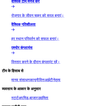
वैश्विक टीम मैनेज करें​​
रोज़गार के जीवन चक्र को सरल बनाएं।​​
वैश्विक गतिशीलता​​
हर स्थान परिवर्तन को सफल बनाएं।​​
एश्योर कंप्लायंस​​
विस्तार करने के दौरान कंप्लाएंट रहें।​​
टीम के हिसाब से​​
मानव संसाधन​​
कानूनी​​
वित्त​​
आईटी​​
नेतृत्व​​
व्यवसाय के आकार के अनुसार​​
स्टार्टअप​​
मिड-बाजार​​
उद्यमिता​​