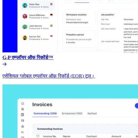
G-P एम्प्लॉयर ऑफ रिकॉर्ड™​​
एसेंशियल ग्लोबल एम्प्लॉयर ऑफ़ रिकॉर्ड (EOR) टूल।​​