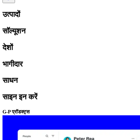
उत्पादों​​
सॉल्यूशन​​
देशों​​
भागीदार​​
साधन​​
साइन इन करें​​
G-P प्रॉडक्ट्स​​