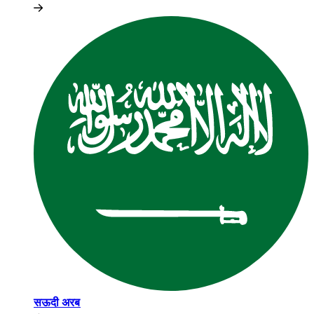
सऊदी अरब​​