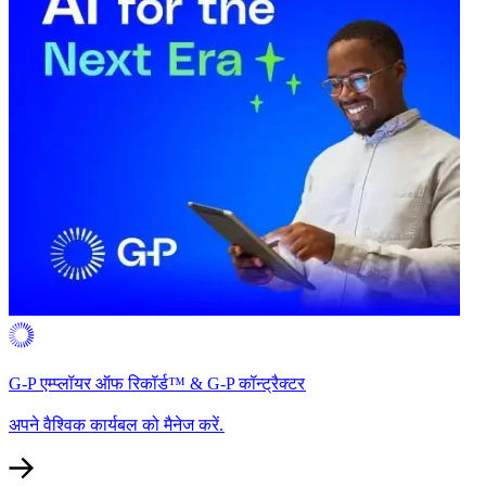
G-P एम्प्लॉयर ऑफ रिकॉर्ड™ & G-P कॉन्ट्रैक्टर​​
अपने वैश्विक कार्यबल को मैनेज करें.​​