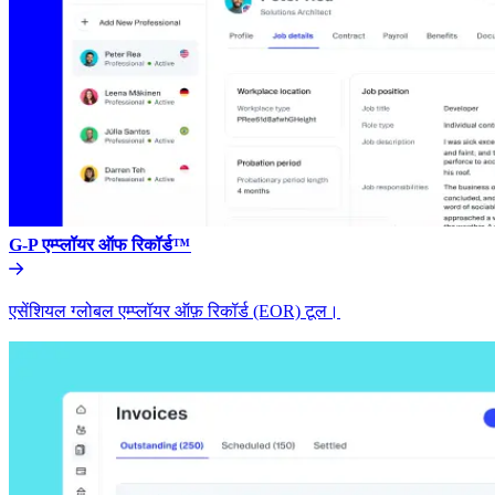
G-P एम्प्लॉयर ऑफ रिकॉर्ड™​​
एसेंशियल ग्लोबल एम्प्लॉयर ऑफ़ रिकॉर्ड (EOR) टूल।​​