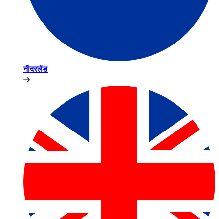
नीदरलैंड​​