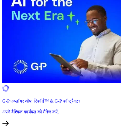
G-P एम्प्लॉयर ऑफ रिकॉर्ड™ & G-P कॉन्ट्रैक्टर​​
अपने वैश्विक कार्यबल को मैनेज करें.​​