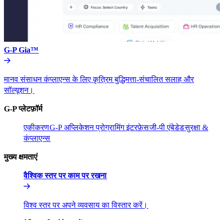
G-P Gia™​​
मानव संसाधन कंप्लाएन्स के लिए कृत्रिम बुद्धिमत्ता-संचालित सलाह और
सॉल्यूशन।​​
G-P प्लेटफ़ॉर्म​​
एकीकरण​​
G-P अप्लिकेशन प्रोग्रामिंग इंटरफ़ेस​​
जी-पी एंबेडेड​​
सुरक्षा &
कंप्लाएन्स​​
मुख्य क्षमताएं​​
वैश्विक स्तर पर काम पर रखना​​
विश्व स्तर पर अपने व्यवसाय का विस्तार करें।​​