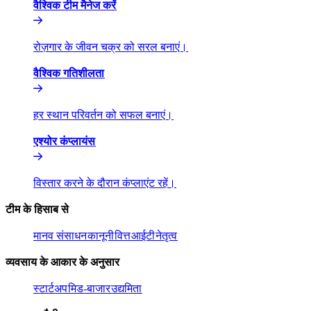
वैश्विक टीम मैनेज करें​​
रोज़गार के जीवन चक्र को सरल बनाएं।​​
वैश्विक गतिशीलता​​
हर स्थान परिवर्तन को सफल बनाएं।​​
एश्योर कंप्लायंस​​
विस्तार करने के दौरान कंप्लाएंट रहें।​​
टीम के हिसाब से​​
मानव संसाधन​​
कानूनी​​
वित्त​​
आईटी​​
नेतृत्व​​
व्यवसाय के आकार के अनुसार​​
स्टार्टअप​​
मिड-बाजार​​
उद्यमिता​​