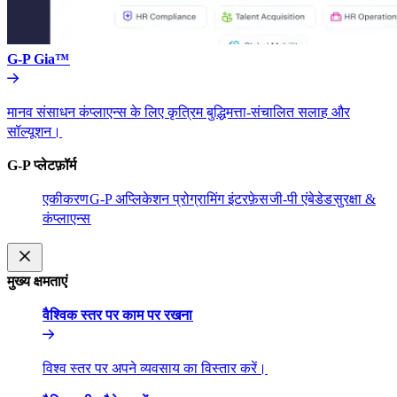
G-P Gia™​​
मानव संसाधन कंप्लाएन्स के लिए कृत्रिम बुद्धिमत्ता-संचालित सलाह और
सॉल्यूशन।​​
G-P प्लेटफ़ॉर्म​​
एकीकरण​​
G-P अप्लिकेशन प्रोग्रामिंग इंटरफ़ेस​​
जी-पी एंबेडेड​​
सुरक्षा &
कंप्लाएन्स​​
मुख्य क्षमताएं​​
वैश्विक स्तर पर काम पर रखना​​
विश्व स्तर पर अपने व्यवसाय का विस्तार करें।​​