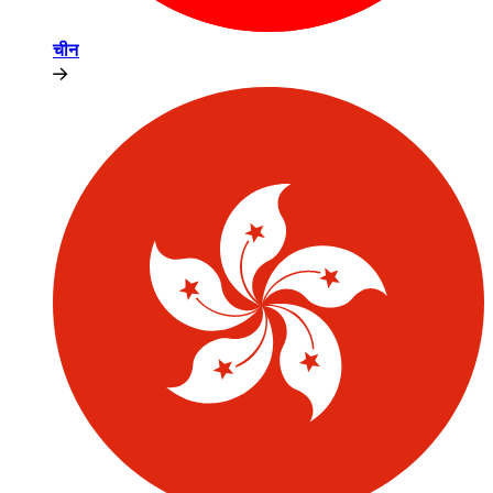
चीन​​