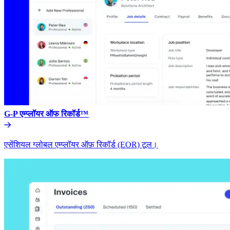
G-P एम्प्लॉयर ऑफ रिकॉर्ड™​​
एसेंशियल ग्लोबल एम्प्लॉयर ऑफ़ रिकॉर्ड (EOR) टूल।​​