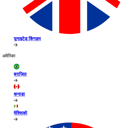
यूनाइटेड किंगडम​​
अमेरिका​​
ब्राज़िल​​
कनाडा​​
मेक्सिको​​