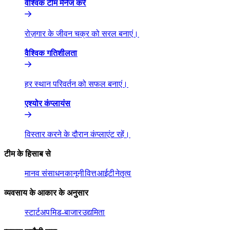
वैश्विक टीम मैनेज करें​​
रोज़गार के जीवन चक्र को सरल बनाएं।​​
वैश्विक गतिशीलता​​
हर स्थान परिवर्तन को सफल बनाएं।​​
एश्योर कंप्लायंस​​
विस्तार करने के दौरान कंप्लाएंट रहें।​​
टीम के हिसाब से​​
मानव संसाधन​​
कानूनी​​
वित्त​​
आईटी​​
नेतृत्व​​
व्यवसाय के आकार के अनुसार​​
स्टार्टअप​​
मिड-बाजार​​
उद्यमिता​​