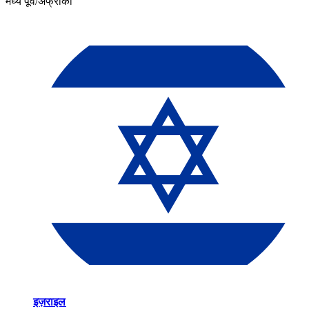
मध्य पूर्व/अफ्रीका​​
इज़राइल​​