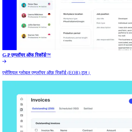
G-P एम्प्लॉयर ऑफ रिकॉर्ड™​​
एसेंशियल ग्लोबल एम्प्लॉयर ऑफ़ रिकॉर्ड (EOR) टूल।​​