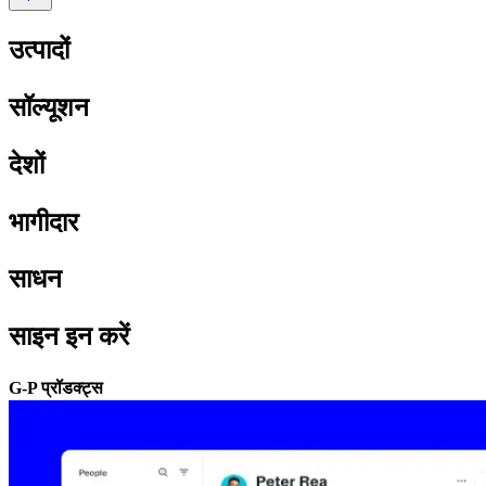
उत्पादों​​
सॉल्यूशन​​
देशों​​
भागीदार​​
साधन​​
साइन इन करें​​
G-P प्रॉडक्ट्स​​