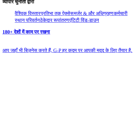
व्यापार चुनौती द्वारा​​
वैश्विक विस्तार​​
प्रतिभा तक ऐक्सेस​​
मर्जर & और अधिग्रहण​​
कर्मचारी
स्थान परिवर्तन​​
ठेकेदार रूपांतरण​​
एंटिटी विंड-डाउन​​
180+ देशों में काम पर रखना​​
आप जहाँ भी बिज़नेस करते हैं, G-P हर कदम पर आपकी मदद के लिए तैयार है.​​