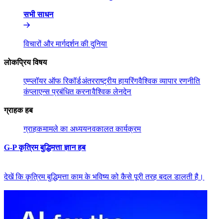
सभी साधन​​
विचारों और मार्गदर्शन की दुनिया​​
लोकप्रिय विषय​​
एम्प्लॉयर ऑफ रिकॉर्ड​​
अंतरराष्ट्रीय हायरिंग​​
वैश्विक व्यापार रणनीति​​
कंप्लाएन्स प्रबंधित करना​​
वैश्विक लेनदेन​​
ग्राहक हब​​
ग्राहक​​
मामले का अध्ययन​​
वकालत कार्यक्रम​​
G-P कृत्रिम बुद्धिमत्ता ज्ञान हब​​
देखें कि कृत्रिम बुद्धिमत्ता काम के भविष्य को कैसे पूरी तरह बदल डालती है।​​