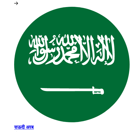
सऊदी अरब​​