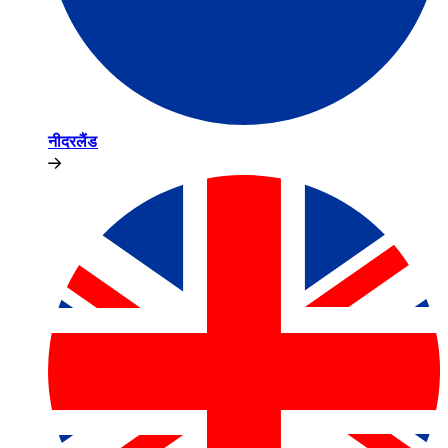
नीदरलैंड​​