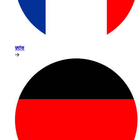
फ़्रांस​​