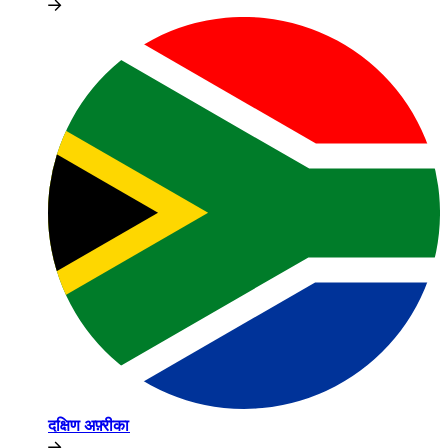
दक्षिण अफ़्रीका​​