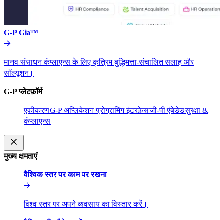
G-P Gia™​​
मानव संसाधन कंप्लाएन्स के लिए कृत्रिम बुद्धिमत्ता-संचालित सलाह और
सॉल्यूशन।​​
G-P प्लेटफ़ॉर्म​​
एकीकरण​​
G-P अप्लिकेशन प्रोग्रामिंग इंटरफ़ेस​​
जी-पी एंबेडेड​​
सुरक्षा &
कंप्लाएन्स​​
मुख्य क्षमताएं​​
वैश्विक स्तर पर काम पर रखना​​
विश्व स्तर पर अपने व्यवसाय का विस्तार करें।​​