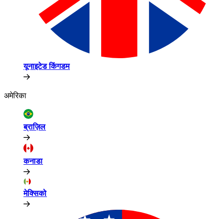
यूनाइटेड किंगडम​​
अमेरिका​​
ब्राज़िल​​
कनाडा​​
मेक्सिको​​