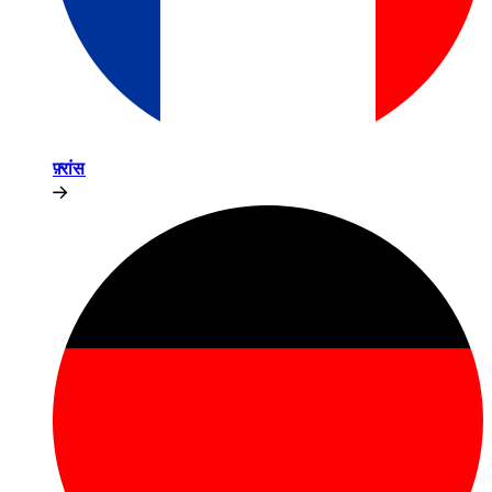
फ़्रांस​​