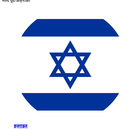
मध्य पूर्व/अफ्रीका​​
इज़राइल​​