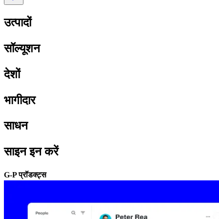
उत्पादों​​
सॉल्यूशन​​
देशों​​
भागीदार​​
साधन​​
साइन इन करें​​
G-P प्रॉडक्ट्स​​