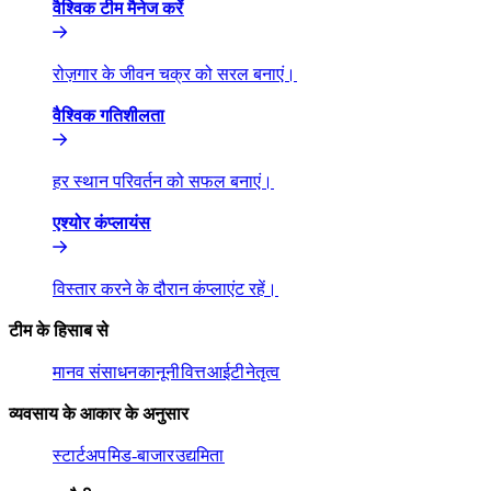
वैश्विक टीम मैनेज करें​​
रोज़गार के जीवन चक्र को सरल बनाएं।​​
वैश्विक गतिशीलता​​
हर स्थान परिवर्तन को सफल बनाएं।​​
एश्योर कंप्लायंस​​
विस्तार करने के दौरान कंप्लाएंट रहें।​​
टीम के हिसाब से​​
मानव संसाधन​​
कानूनी​​
वित्त​​
आईटी​​
नेतृत्व​​
व्यवसाय के आकार के अनुसार​​
स्टार्टअप​​
मिड-बाजार​​
उद्यमिता​​