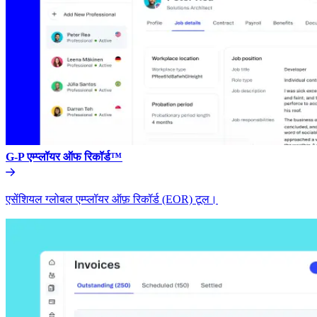
G-P एम्प्लॉयर ऑफ रिकॉर्ड™​​
एसेंशियल ग्लोबल एम्प्लॉयर ऑफ़ रिकॉर्ड (EOR) टूल।​​