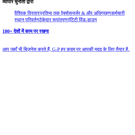
व्यापार चुनौती द्वारा​​
वैश्विक विस्तार​​
प्रतिभा तक ऐक्सेस​​
मर्जर & और अधिग्रहण​​
कर्मचारी
स्थान परिवर्तन​​
ठेकेदार रूपांतरण​​
एंटिटी विंड-डाउन​​
180+ देशों में काम पर रखना​​
आप जहाँ भी बिज़नेस करते हैं, G-P हर कदम पर आपकी मदद के लिए तैयार है.​​