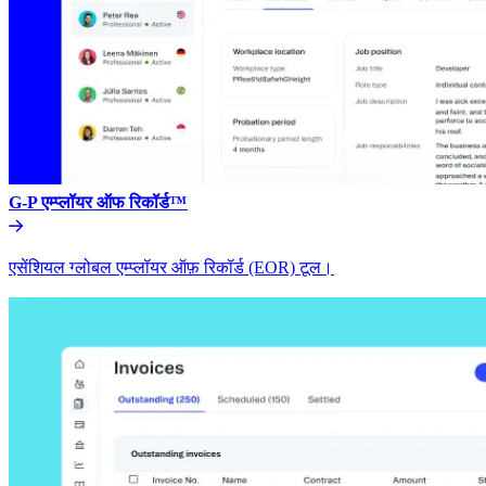
G-P एम्प्लॉयर ऑफ रिकॉर्ड™​​
एसेंशियल ग्लोबल एम्प्लॉयर ऑफ़ रिकॉर्ड (EOR) टूल।​​