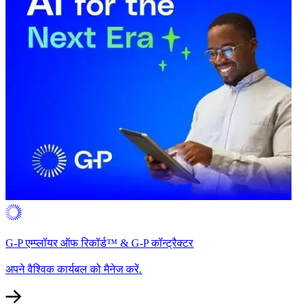
G-P एम्प्लॉयर ऑफ रिकॉर्ड™ & G-P कॉन्ट्रैक्टर​​
अपने वैश्विक कार्यबल को मैनेज करें.​​