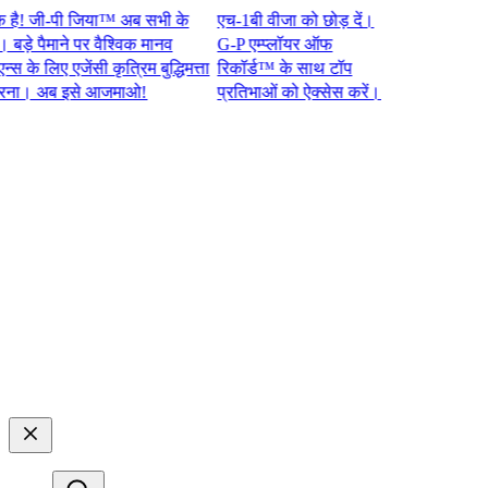
जी-पी जिया™ अब सभी के
एच-1बी वीजा को छोड़ दें।
 पैमाने पर वैश्विक मानव
G-P एम्प्लॉयर ऑफ
 लिए एजेंसी कृत्रिम बुद्धिमत्ता
रिकॉर्ड™ के साथ टॉप
 अब इसे आजमाओ!​​
प्रतिभाओं को ऐक्सेस करें।​​