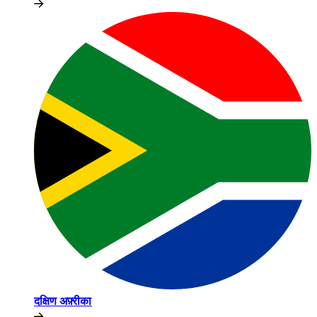
दक्षिण अफ़्रीका​​