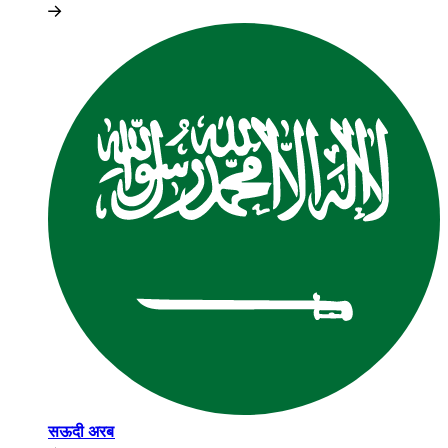
सऊदी अरब​​