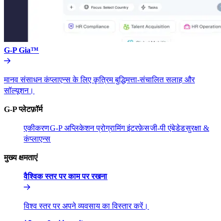
G-P Gia™​​
मानव संसाधन कंप्लाएन्स के लिए कृत्रिम बुद्धिमत्ता-संचालित सलाह और
सॉल्यूशन।​​
G-P प्लेटफ़ॉर्म​​
एकीकरण​​
G-P अप्लिकेशन प्रोग्रामिंग इंटरफ़ेस​​
जी-पी एंबेडेड​​
सुरक्षा &
कंप्लाएन्स​​
मुख्य क्षमताएं​​
वैश्विक स्तर पर काम पर रखना​​
विश्व स्तर पर अपने व्यवसाय का विस्तार करें।​​