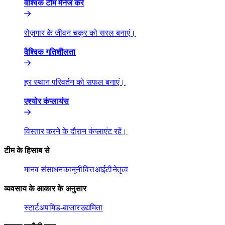
वैश्विक टीम मैनेज करें​​
रोज़गार के जीवन चक्र को सरल बनाएं।​​
वैश्विक गतिशीलता​​
हर स्थान परिवर्तन को सफल बनाएं।​​
एश्योर कंप्लायंस​​
विस्तार करने के दौरान कंप्लाएंट रहें।​​
टीम के हिसाब से​​
मानव संसाधन​​
कानूनी​​
वित्त​​
आईटी​​
नेतृत्व​​
व्यवसाय के आकार के अनुसार​​
स्टार्टअप​​
मिड-बाजार​​
उद्यमिता​​