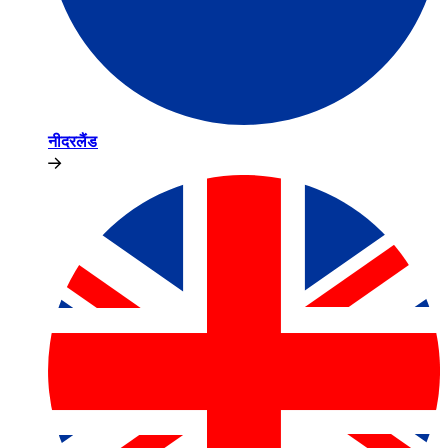
नीदरलैंड​​