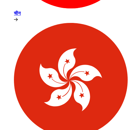
चीन​​