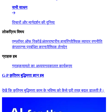
सभी साधन​​
विचारों और मार्गदर्शन की दुनिया​​
लोकप्रिय विषय​​
एम्प्लॉयर ऑफ रिकॉर्ड​​
अंतरराष्ट्रीय हायरिंग​​
वैश्विक व्यापार रणनीति​​
कंप्लाएन्स प्रबंधित करना​​
वैश्विक लेनदेन​​
ग्राहक हब​​
ग्राहक​​
मामले का अध्ययन​​
वकालत कार्यक्रम​​
G-P कृत्रिम बुद्धिमत्ता ज्ञान हब​​
देखें कि कृत्रिम बुद्धिमत्ता काम के भविष्य को कैसे पूरी तरह बदल डालती है।​​