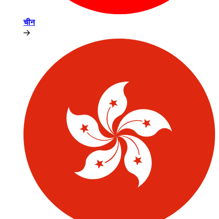
चीन​​