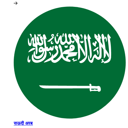
सऊदी अरब​​