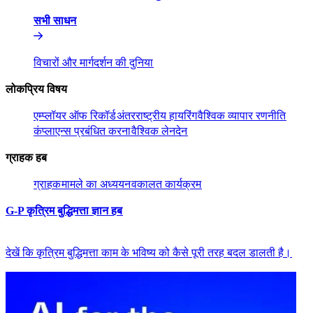
सभी साधन​​
विचारों और मार्गदर्शन की दुनिया​​
लोकप्रिय विषय​​
एम्प्लॉयर ऑफ रिकॉर्ड​​
अंतरराष्ट्रीय हायरिंग​​
वैश्विक व्यापार रणनीति​​
कंप्लाएन्स प्रबंधित करना​​
वैश्विक लेनदेन​​
ग्राहक हब​​
ग्राहक​​
मामले का अध्ययन​​
वकालत कार्यक्रम​​
G-P कृत्रिम बुद्धिमत्ता ज्ञान हब​​
देखें कि कृत्रिम बुद्धिमत्ता काम के भविष्य को कैसे पूरी तरह बदल डालती है।​​