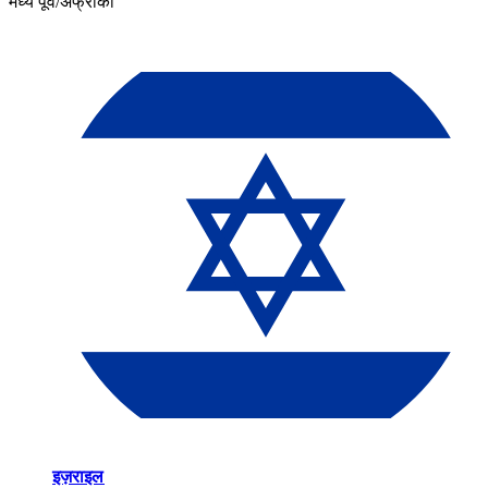
मध्य पूर्व/अफ्रीका​​
इज़राइल​​