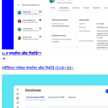
G-P एम्प्लॉयर ऑफ रिकॉर्ड™​​
एसेंशियल ग्लोबल एम्प्लॉयर ऑफ़ रिकॉर्ड (EOR) टूल।​​