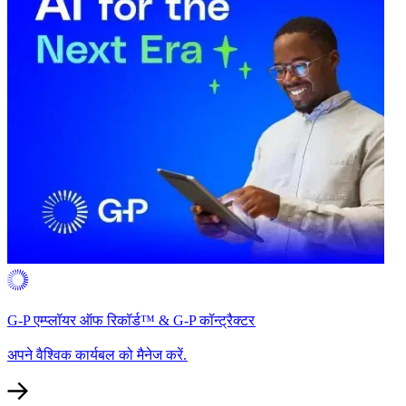
G-P एम्प्लॉयर ऑफ रिकॉर्ड™ & G-P कॉन्ट्रैक्टर​​
अपने वैश्विक कार्यबल को मैनेज करें.​​