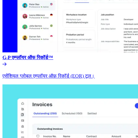
G-P एम्प्लॉयर ऑफ रिकॉर्ड™​​
एसेंशियल ग्लोबल एम्प्लॉयर ऑफ़ रिकॉर्ड (EOR) टूल।​​