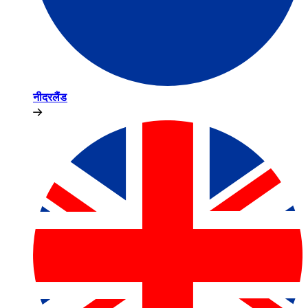
नीदरलैंड​​