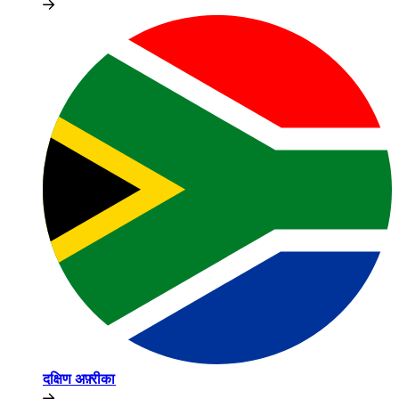
दक्षिण अफ़्रीका​​