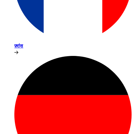
फ़्रांस​​