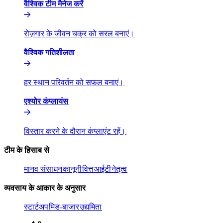
वैश्विक टीम मैनेज करें​​
रोज़गार के जीवन चक्र को सरल बनाएं।​​
वैश्विक गतिशीलता​​
हर स्थान परिवर्तन को सफल बनाएं।​​
एश्योर कंप्लायंस​​
विस्तार करने के दौरान कंप्लाएंट रहें।​​
टीम के हिसाब से​​
मानव संसाधन​​
कानूनी​​
वित्त​​
आईटी​​
नेतृत्व​​
व्यवसाय के आकार के अनुसार​​
स्टार्टअप​​
मिड-बाजार​​
उद्यमिता​​