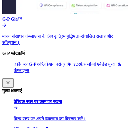
G-P Gia™​​
मानव संसाधन कंप्लाएन्स के लिए कृत्रिम बुद्धिमत्ता-संचालित सलाह और
सॉल्यूशन।​​
G-P प्लेटफ़ॉर्म​​
एकीकरण​​
G-P अप्लिकेशन प्रोग्रामिंग इंटरफ़ेस​​
जी-पी एंबेडेड​​
सुरक्षा &
कंप्लाएन्स​​
मुख्य क्षमताएं​​
वैश्विक स्तर पर काम पर रखना​​
विश्व स्तर पर अपने व्यवसाय का विस्तार करें।​​