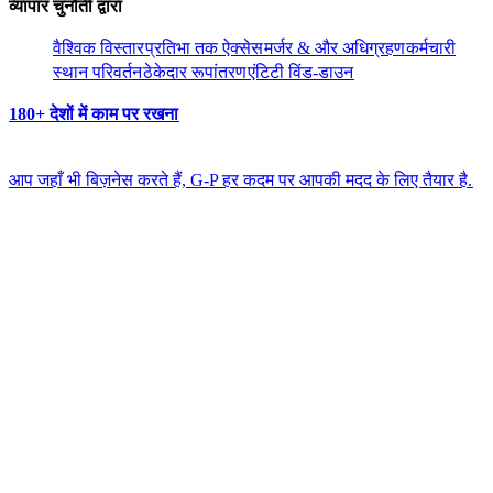
व्यापार चुनौती द्वारा​​
वैश्विक विस्तार​​
प्रतिभा तक ऐक्सेस​​
मर्जर & और अधिग्रहण​​
कर्मचारी
स्थान परिवर्तन​​
ठेकेदार रूपांतरण​​
एंटिटी विंड-डाउन​​
180+ देशों में काम पर रखना​​
आप जहाँ भी बिज़नेस करते हैं, G-P हर कदम पर आपकी मदद के लिए तैयार है.​​