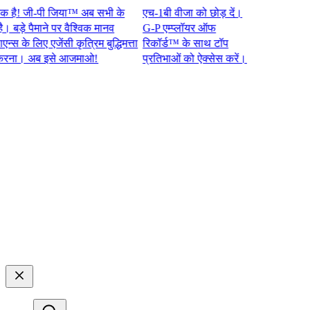
 जी-पी जिया™ अब सभी के
एच-1बी वीजा को छोड़ दें।
े पैमाने पर वैश्विक मानव
G-P एम्प्लॉयर ऑफ
े लिए एजेंसी कृत्रिम बुद्धिमत्ता
रिकॉर्ड™ के साथ टॉप
। अब इसे आजमाओ!​​
प्रतिभाओं को ऐक्सेस करें।​​