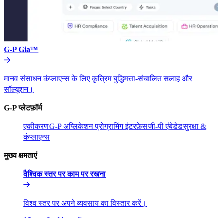
G-P Gia™​​
मानव संसाधन कंप्लाएन्स के लिए कृत्रिम बुद्धिमत्ता-संचालित सलाह और
सॉल्यूशन।​​
G-P प्लेटफ़ॉर्म​​
एकीकरण​​
G-P अप्लिकेशन प्रोग्रामिंग इंटरफ़ेस​​
जी-पी एंबेडेड​​
सुरक्षा &
कंप्लाएन्स​​
मुख्य क्षमताएं​​
वैश्विक स्तर पर काम पर रखना​​
विश्व स्तर पर अपने व्यवसाय का विस्तार करें।​​