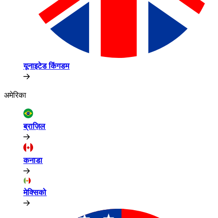
यूनाइटेड किंगडम​​
अमेरिका​​
ब्राज़िल​​
कनाडा​​
मेक्सिको​​