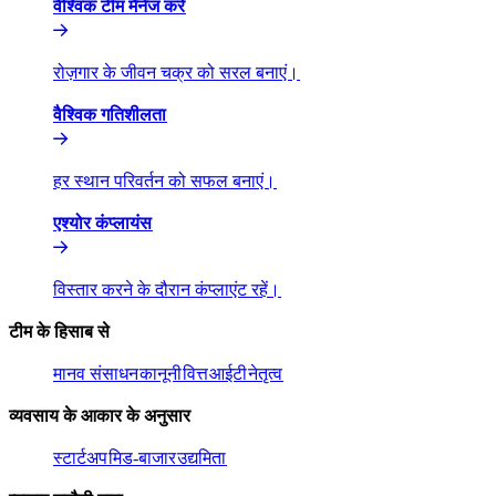
वैश्विक टीम मैनेज करें​​
रोज़गार के जीवन चक्र को सरल बनाएं।​​
वैश्विक गतिशीलता​​
हर स्थान परिवर्तन को सफल बनाएं।​​
एश्योर कंप्लायंस​​
विस्तार करने के दौरान कंप्लाएंट रहें।​​
टीम के हिसाब से​​
मानव संसाधन​​
कानूनी​​
वित्त​​
आईटी​​
नेतृत्व​​
व्यवसाय के आकार के अनुसार​​
स्टार्टअप​​
मिड-बाजार​​
उद्यमिता​​