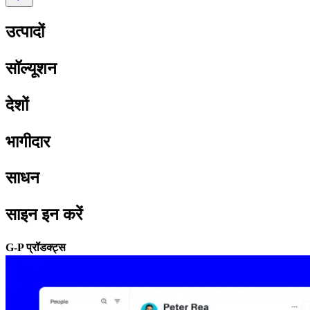
उत्पादों​​
सॉल्यूशन​​
देशों​​
भागीदार​​
साधन​​
साइन इन करें​​
G-P प्रॉडक्ट्स​​