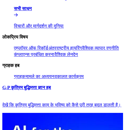
सभी साधन​​
विचारों और मार्गदर्शन की दुनिया​​
लोकप्रिय विषय​​
एम्प्लॉयर ऑफ रिकॉर्ड​​
अंतरराष्ट्रीय हायरिंग​​
वैश्विक व्यापार रणनीति​​
कंप्लाएन्स प्रबंधित करना​​
वैश्विक लेनदेन​​
ग्राहक हब​​
ग्राहक​​
मामले का अध्ययन​​
वकालत कार्यक्रम​​
G-P कृत्रिम बुद्धिमत्ता ज्ञान हब​​
देखें कि कृत्रिम बुद्धिमत्ता काम के भविष्य को कैसे पूरी तरह बदल डालती है।​​