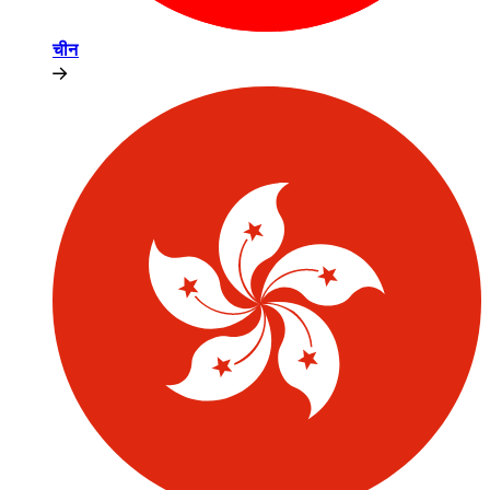
चीन​​