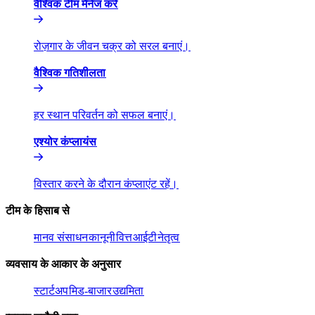
वैश्विक टीम मैनेज करें​​
रोज़गार के जीवन चक्र को सरल बनाएं।​​
वैश्विक गतिशीलता​​
हर स्थान परिवर्तन को सफल बनाएं।​​
एश्योर कंप्लायंस​​
विस्तार करने के दौरान कंप्लाएंट रहें।​​
टीम के हिसाब से​​
मानव संसाधन​​
कानूनी​​
वित्त​​
आईटी​​
नेतृत्व​​
व्यवसाय के आकार के अनुसार​​
स्टार्टअप​​
मिड-बाजार​​
उद्यमिता​​