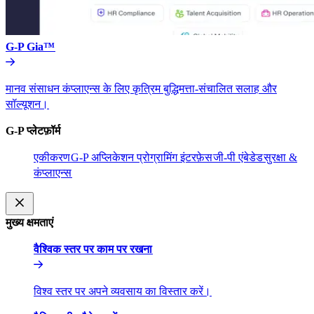
G-P Gia™​​
मानव संसाधन कंप्लाएन्स के लिए कृत्रिम बुद्धिमत्ता-संचालित सलाह और
सॉल्यूशन।​​
G-P प्लेटफ़ॉर्म​​
एकीकरण​​
G-P अप्लिकेशन प्रोग्रामिंग इंटरफ़ेस​​
जी-पी एंबेडेड​​
सुरक्षा &
कंप्लाएन्स​​
मुख्य क्षमताएं​​
वैश्विक स्तर पर काम पर रखना​​
विश्व स्तर पर अपने व्यवसाय का विस्तार करें।​​