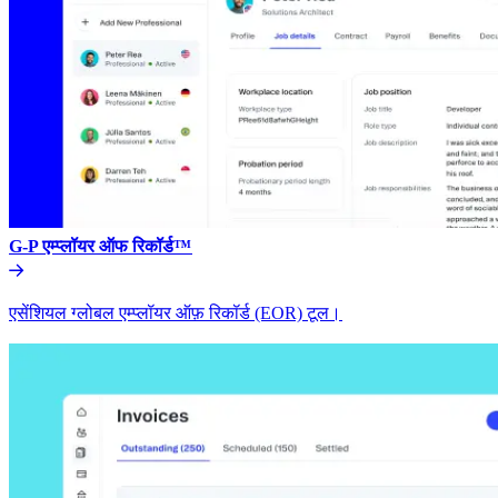
G-P एम्प्लॉयर ऑफ रिकॉर्ड™​​
एसेंशियल ग्लोबल एम्प्लॉयर ऑफ़ रिकॉर्ड (EOR) टूल।​​