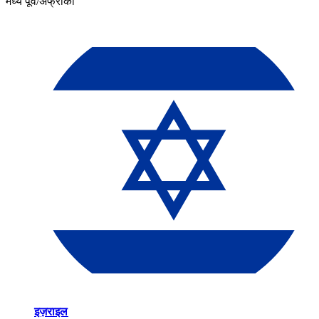
मध्य पूर्व/अफ्रीका​​
इज़राइल​​