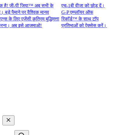
 जी-पी जिया™ अब सभी के
एच-1बी वीजा को छोड़ दें।
े पैमाने पर वैश्विक मानव
G-P एम्प्लॉयर ऑफ
 लिए एजेंसी कृत्रिम बुद्धिमत्ता
रिकॉर्ड™ के साथ टॉप
 अब इसे आजमाओ!​​
प्रतिभाओं को ऐक्सेस करें।​​