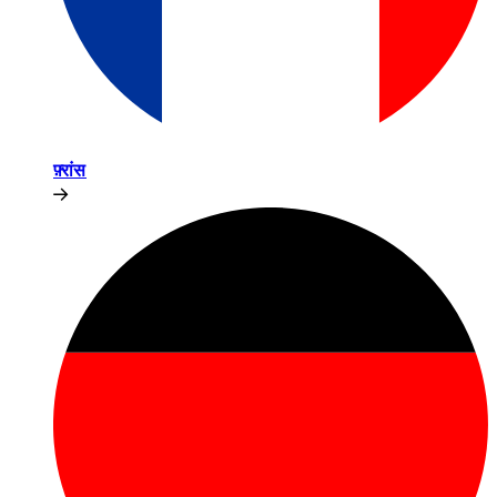
फ़्रांस​​