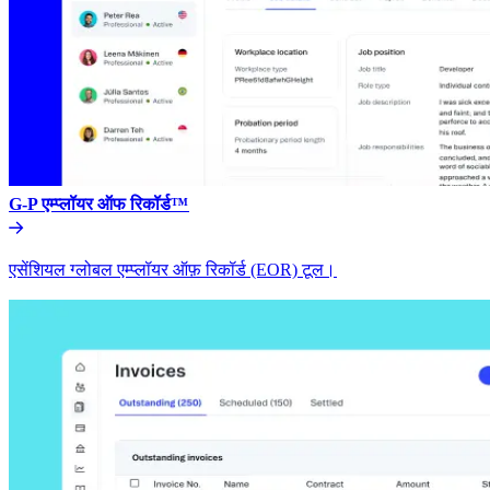
G-P एम्प्लॉयर ऑफ रिकॉर्ड™​​
एसेंशियल ग्लोबल एम्प्लॉयर ऑफ़ रिकॉर्ड (EOR) टूल।​​