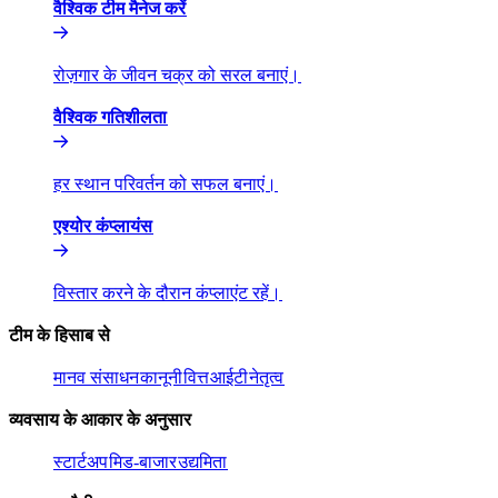
वैश्विक टीम मैनेज करें​​
रोज़गार के जीवन चक्र को सरल बनाएं।​​
वैश्विक गतिशीलता​​
हर स्थान परिवर्तन को सफल बनाएं।​​
एश्योर कंप्लायंस​​
विस्तार करने के दौरान कंप्लाएंट रहें।​​
टीम के हिसाब से​​
मानव संसाधन​​
कानूनी​​
वित्त​​
आईटी​​
नेतृत्व​​
व्यवसाय के आकार के अनुसार​​
स्टार्टअप​​
मिड-बाजार​​
उद्यमिता​​