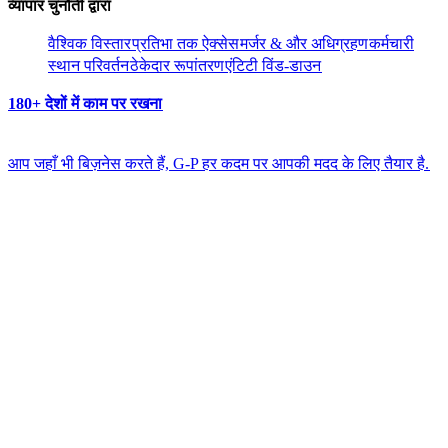
व्यापार चुनौती द्वारा​​
वैश्विक विस्तार​​
प्रतिभा तक ऐक्सेस​​
मर्जर & और अधिग्रहण​​
कर्मचारी
स्थान परिवर्तन​​
ठेकेदार रूपांतरण​​
एंटिटी विंड-डाउन​​
180+ देशों में काम पर रखना​​
आप जहाँ भी बिज़नेस करते हैं, G-P हर कदम पर आपकी मदद के लिए तैयार है.​​