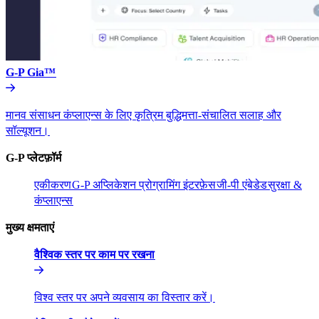
G-P Gia™​​
मानव संसाधन कंप्लाएन्स के लिए कृत्रिम बुद्धिमत्ता-संचालित सलाह और
सॉल्यूशन।​​
G-P प्लेटफ़ॉर्म​​
एकीकरण​​
G-P अप्लिकेशन प्रोग्रामिंग इंटरफ़ेस​​
जी-पी एंबेडेड​​
सुरक्षा &
कंप्लाएन्स​​
मुख्य क्षमताएं​​
वैश्विक स्तर पर काम पर रखना​​
विश्व स्तर पर अपने व्यवसाय का विस्तार करें।​​