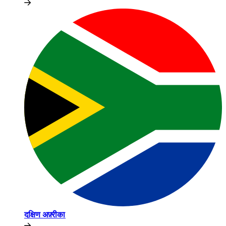
दक्षिण अफ़्रीका​​