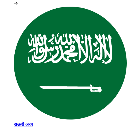
सऊदी अरब​​