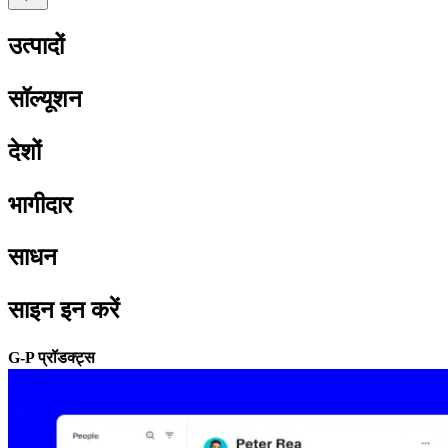
उत्पादों​​
सॉल्यूशन​​
देशों​​
भागीदार​​
साधन​​
साइन इन करें​​
G-P प्रॉडक्ट्स​​