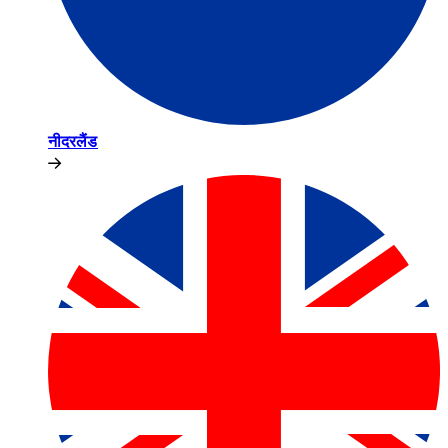
नीदरलैंड​​