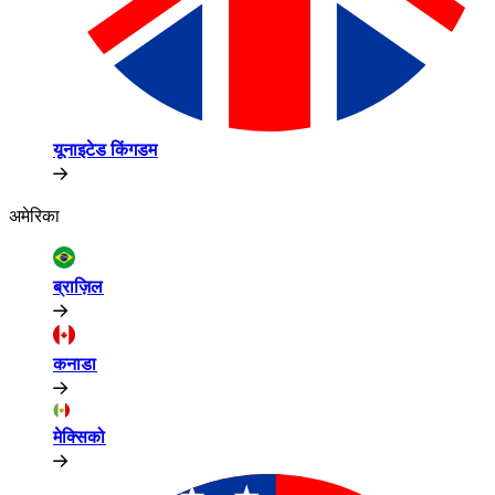
यूनाइटेड किंगडम​​
अमेरिका​​
ब्राज़िल​​
कनाडा​​
मेक्सिको​​