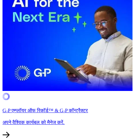
G-P एम्प्लॉयर ऑफ रिकॉर्ड™ & G-P कॉन्ट्रैक्टर​​
अपने वैश्विक कार्यबल को मैनेज करें.​​