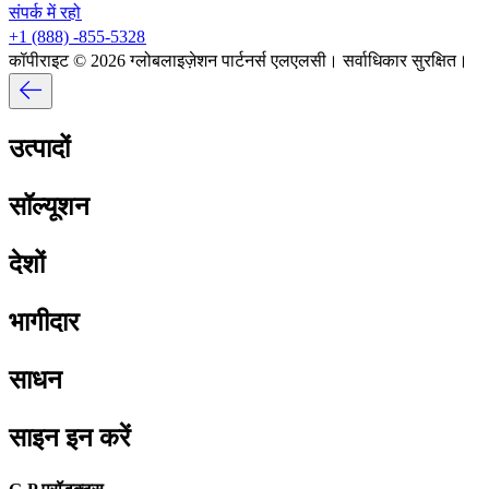
संपर्क में रहो​​
+1 (888) -855-5328​​
कॉपीराइट © 2026 ग्लोबलाइज़ेशन पार्टनर्स एलएलसी। सर्वाधिकार सुरक्षित।​​
उत्पादों​​
सॉल्यूशन​​
देशों​​
भागीदार​​
साधन​​
साइन इन करें​​