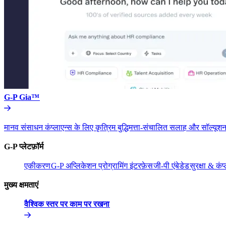
G-P Gia™​​
मानव संसाधन कंप्लाएन्स के लिए कृत्रिम बुद्धिमत्ता-संचालित सलाह और सॉल्यूशन
G-P प्लेटफ़ॉर्म​​
एकीकरण​​
G-P अप्लिकेशन प्रोग्रामिंग इंटरफ़ेस​​
जी-पी एंबेडेड​​
सुरक्षा & कंप्
मुख्य क्षमताएं​​
वैश्विक स्तर पर काम पर रखना​​