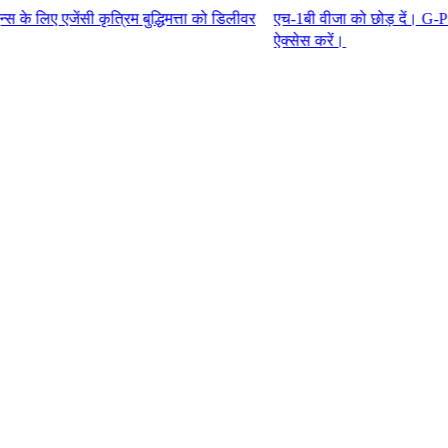
ी कृत्रिम बुद्धिमत्ता को डिलीवर
एच-1बी वीजा को छोड़ दें। G-P एम्प्लॉयर 
ऐक्सेस करें।​​