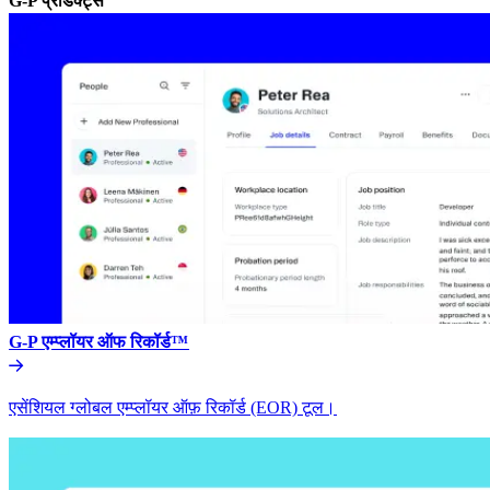
G-P प्रॉडक्ट्स​​
G-P एम्प्लॉयर ऑफ रिकॉर्ड™​​
एसेंशियल ग्लोबल एम्प्लॉयर ऑफ़ रिकॉर्ड (EOR) टूल।​​