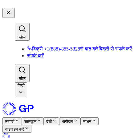
खोज​​
बिक्री +1(888)-855-5328से बात करें​​
बिक्री से संपर्क करें​​
संपर्क करें​​
खोज​​
हिन्दी
उत्पादों​​
सॉल्यूशन​​
देशों​​
भागीदार​​
साधन​​
साइन इन करें​​