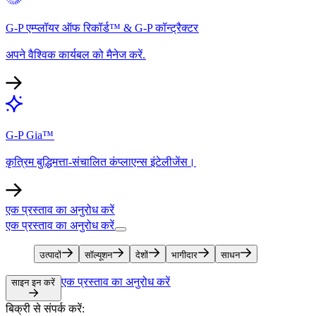
G-P एम्प्लॉयर ऑफ रिकॉर्ड™ & G-P कॉन्ट्रैक्टर​​
अपने वैश्विक कार्यबल को मैनेज करें.​​
G-P Gia™​​
कृत्रिम बुद्धिमत्ता-संचालित कंप्लाएन्स इंटेलीजेंस।​​
एक प्रस्ताव का अनुरोध करें​​
एक प्रस्ताव का अनुरोध करें​​
उत्पादों​​
सॉल्यूशन​​
देशों​​
भागीदार​​
साधन​​
एक प्रस्ताव का अनुरोध करें​​
साइन इन करें​​
बिक्री से संपर्क करें:​​