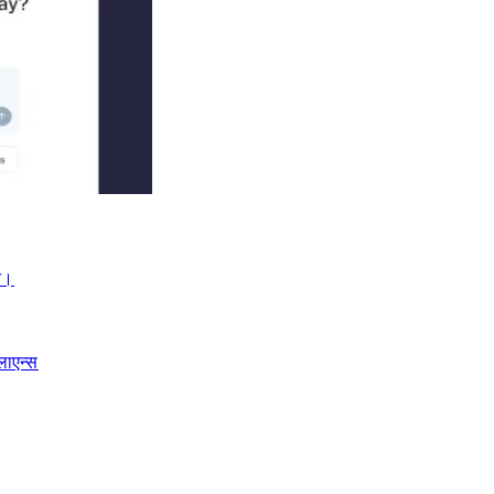
।​​
लाएन्स​​