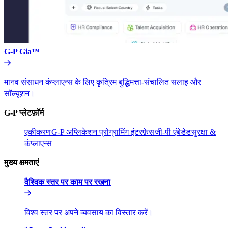
G-P Gia™​​
मानव संसाधन कंप्लाएन्स के लिए कृत्रिम बुद्धिमत्ता-संचालित सलाह और
सॉल्यूशन।​​
G-P प्लेटफ़ॉर्म​​
एकीकरण​​
G-P अप्लिकेशन प्रोग्रामिंग इंटरफ़ेस​​
जी-पी एंबेडेड​​
सुरक्षा &
कंप्लाएन्स​​
मुख्य क्षमताएं​​
वैश्विक स्तर पर काम पर रखना​​
विश्व स्तर पर अपने व्यवसाय का विस्तार करें।​​