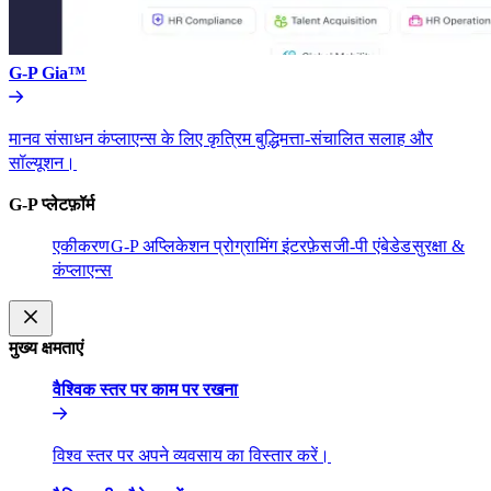
G-P Gia™​​
मानव संसाधन कंप्लाएन्स के लिए कृत्रिम बुद्धिमत्ता-संचालित सलाह और
सॉल्यूशन।​​
G-P प्लेटफ़ॉर्म​​
एकीकरण​​
G-P अप्लिकेशन प्रोग्रामिंग इंटरफ़ेस​​
जी-पी एंबेडेड​​
सुरक्षा &
कंप्लाएन्स​​
मुख्य क्षमताएं​​
वैश्विक स्तर पर काम पर रखना​​
विश्व स्तर पर अपने व्यवसाय का विस्तार करें।​​