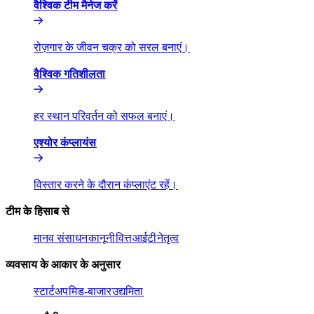
वैश्विक टीम मैनेज करें​​
रोज़गार के जीवन चक्र को सरल बनाएं।​​
वैश्विक गतिशीलता​​
हर स्थान परिवर्तन को सफल बनाएं।​​
एश्योर कंप्लायंस​​
विस्तार करने के दौरान कंप्लाएंट रहें।​​
टीम के हिसाब से​​
मानव संसाधन​​
कानूनी​​
वित्त​​
आईटी​​
नेतृत्व​​
व्यवसाय के आकार के अनुसार​​
स्टार्टअप​​
मिड-बाजार​​
उद्यमिता​​