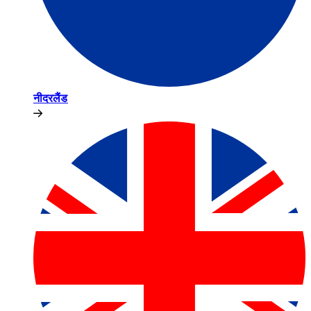
नीदरलैंड​​