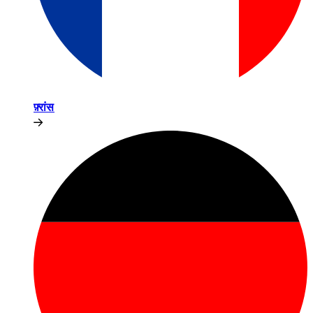
फ़्रांस​​