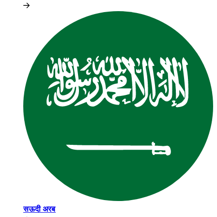
सऊदी अरब​​