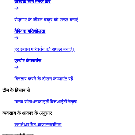
वैश्विक टीम मैनेज करें​​
रोज़गार के जीवन चक्र को सरल बनाएं।​​
वैश्विक गतिशीलता​​
हर स्थान परिवर्तन को सफल बनाएं।​​
एश्योर कंप्लायंस​​
विस्तार करने के दौरान कंप्लाएंट रहें।​​
टीम के हिसाब से​​
मानव संसाधन​​
कानूनी​​
वित्त​​
आईटी​​
नेतृत्व​​
व्यवसाय के आकार के अनुसार​​
स्टार्टअप​​
मिड-बाजार​​
उद्यमिता​​