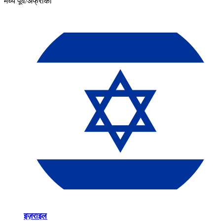
मध्य पूर्व/अफ्रीका​​
इज़राइल​​