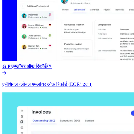
G-P एम्प्लॉयर ऑफ रिकॉर्ड™​​
एसेंशियल ग्लोबल एम्प्लॉयर ऑफ़ रिकॉर्ड (EOR) टूल।​​