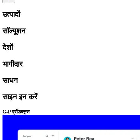
उत्पादों​​
सॉल्यूशन​​
देशों​​
भागीदार​​
साधन​​
साइन इन करें​​
G-P प्रॉडक्ट्स​​