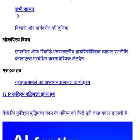
सभी साधन​​
विचारों और मार्गदर्शन की दुनिया​​
लोकप्रिय विषय​​
एम्प्लॉयर ऑफ रिकॉर्ड​​
अंतरराष्ट्रीय हायरिंग​​
वैश्विक व्यापार रणनीति​​
कंप्लाएन्स प्रबंधित करना​​
वैश्विक लेनदेन​​
ग्राहक हब​​
ग्राहक​​
मामले का अध्ययन​​
वकालत कार्यक्रम​​
G-P कृत्रिम बुद्धिमत्ता ज्ञान हब​​
देखें कि कृत्रिम बुद्धिमत्ता काम के भविष्य को कैसे पूरी तरह बदल डालती है।​​