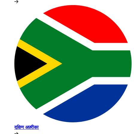
दक्षिण अफ़्रीका​​