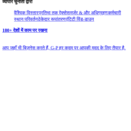
व्यापार चुनौती द्वारा​​
वैश्विक विस्तार​​
प्रतिभा तक ऐक्सेस​​
मर्जर & और अधिग्रहण​​
कर्मचारी
स्थान परिवर्तन​​
ठेकेदार रूपांतरण​​
एंटिटी विंड-डाउन​​
180+ देशों में काम पर रखना​​
आप जहाँ भी बिज़नेस करते हैं, G-P हर कदम पर आपकी मदद के लिए तैयार है.​​