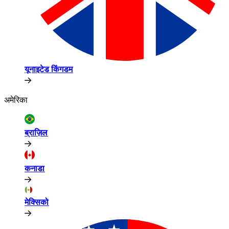
यूनाइटेड किंगडम​​
अमेरिका​​
ब्राज़िल​​
कनाडा​​
मेक्सिको​​