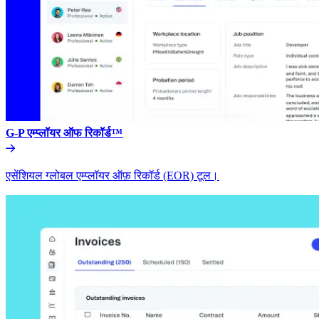
G-P एम्प्लॉयर ऑफ रिकॉर्ड™​​
एसेंशियल ग्लोबल एम्प्लॉयर ऑफ़ रिकॉर्ड (EOR) टूल।​​