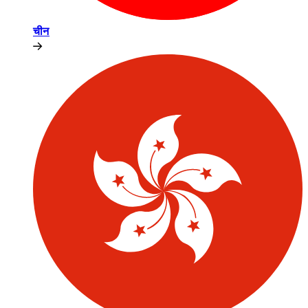
चीन​​