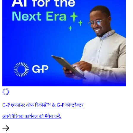
G-P एम्प्लॉयर ऑफ रिकॉर्ड™ & G-P कॉन्ट्रैक्टर​​
अपने वैश्विक कार्यबल को मैनेज करें.​​