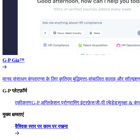
G-P Gia™​​
मानव संसाधन कंप्लाएन्स के लिए कृत्रिम बुद्धिमत्ता-संचालित सलाह और सॉल्यूशन
G-P प्लेटफ़ॉर्म​​
एकीकरण​​
G-P अप्लिकेशन प्रोग्रामिंग इंटरफ़ेस​​
जी-पी एंबेडेड​​
सुरक्षा & कंप्
मुख्य क्षमताएं​​
वैश्विक स्तर पर काम पर रखना​​