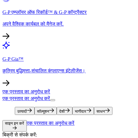
G-P एम्प्लॉयर ऑफ रिकॉर्ड™ & G-P कॉन्ट्रैक्टर​​
अपने वैश्विक कार्यबल को मैनेज करें.​​
G-P Gia™​​
कृत्रिम बुद्धिमत्ता-संचालित कंप्लाएन्स इंटेलीजेंस।​​
एक प्रस्ताव का अनुरोध करें​​
एक प्रस्ताव का अनुरोध करें​​
उत्पादों​​
सॉल्यूशन​​
देशों​​
भागीदार​​
साधन​​
एक प्रस्ताव का अनुरोध करें​​
साइन इन करें​​
बिक्री से संपर्क करें:​​