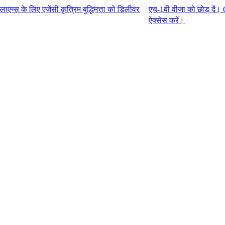
जेंसी कृत्रिम बुद्धिमत्ता को डिलीवर
एच-1बी वीजा को छोड़ दें। G-P एम्प्ल
ऐक्सेस करें।​​