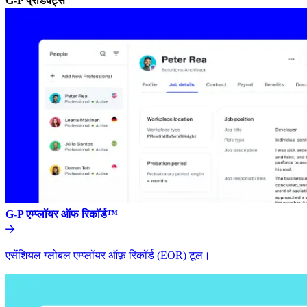
G-P प्रॉडक्ट्स​​
G-P एम्प्लॉयर ऑफ रिकॉर्ड™​​
एसेंशियल ग्लोबल एम्प्लॉयर ऑफ़ रिकॉर्ड (EOR) टूल।​​