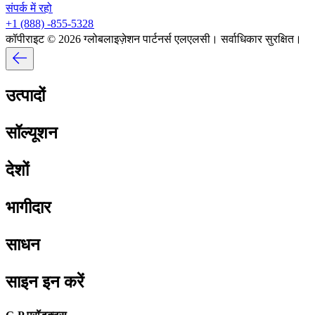
संपर्क में रहो​​
+1 (888) -855-5328​​
कॉपीराइट © 2026 ग्लोबलाइज़ेशन पार्टनर्स एलएलसी। सर्वाधिकार सुरक्षित।​​
उत्पादों​​
सॉल्यूशन​​
देशों​​
भागीदार​​
साधन​​
साइन इन करें​​