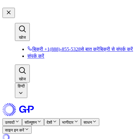
खोज​​
बिक्री +1(888)-855-5328से बात करें​​
बिक्री से संपर्क करें​​
संपर्क करें​​
खोज​​
हिन्दी
उत्पादों​​
सॉल्यूशन​​
देशों​​
भागीदार​​
साधन​​
साइन इन करें​​