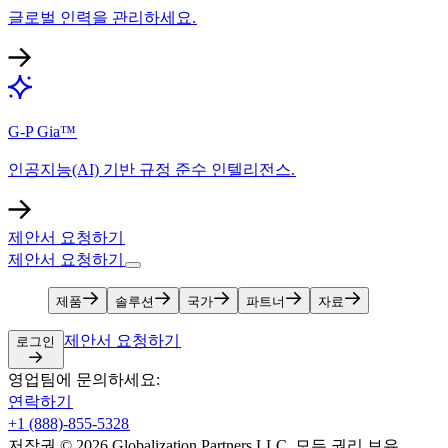
글로벌 인력을 관리하세요.​​
G-P Gia™​​
인공지능(AI) 기반 규정 준수 인텔리전스.​​
제안서 요청하기​​
제안서 요청하기​​
제품​​
솔루션​​
국가​​
파트너​​
자료​​
제안서 요청하기​​
로그인​​
영업팀에 문의하세요:​​
연락하기​​
+1 (888)-855-5328​​
저작권 © 2026 Globalization Partners LLC. 모든 권리 보유.​​