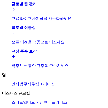
글로벌 팀 관리​​
고용 라이프사이클을 간소화하세요.​​
글로벌 이동성​​
모든 이전을 성공으로 이끄세요.​​
규정 준수 보장​​
확장하는 동안 규정을 준수하세요.​​
팀​​
인사​​
법무​​
재무팀​​
IT​​
리더십​​
비즈니스 규모별​​
스타트업​​
미드 시장​​
엔터프라이즈​​