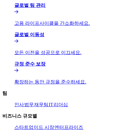
글로벌 팀 관리​​
고용 라이프사이클을 간소화하세요.​​
글로벌 이동성​​
모든 이전을 성공으로 이끄세요.​​
규정 준수 보장​​
확장하는 동안 규정을 준수하세요.​​
팀​​
인사​​
법무​​
재무팀​​
IT​​
리더십​​
비즈니스 규모별​​
스타트업​​
미드 시장​​
엔터프라이즈​​