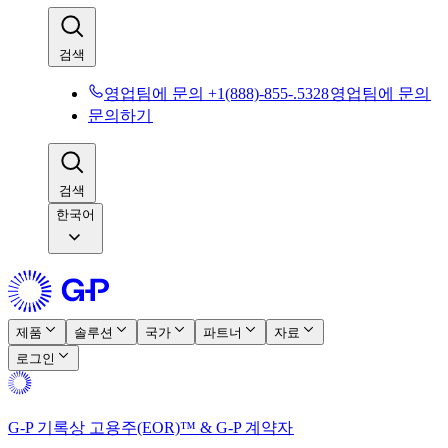
검색​​
영업팀에 문의 +1(888)-855-.5328​​
영업팀에 문의​​
문의하기​​
검색​​
한국어
제품​​
솔루션​​
국가​​
파트너​​
자료​​
로그인​​
G-P 기록상 고용주(EOR)™ & G-P 계약자​​