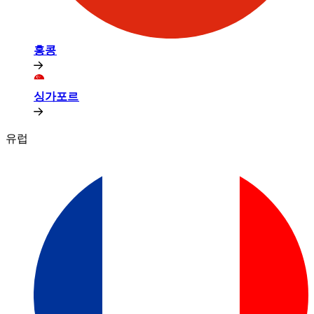
홍콩​​
싱가포르​​
유럽​​